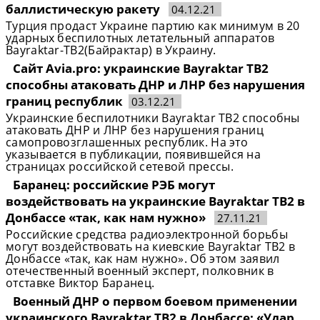
баллистическую ракету
04.12.21
Турция продаст Украине партию как минимум в 20
ударных беспилотных летательный аппаратов
Bayraktar-TB2(Байрактар) в Украину.
Сайт Avia.pro: украинские Bayraktar TB2
способны атаковать ДНР и ЛНР без нарушения
границ республик
03.12.21
Украинские беспилотники Bayraktar TB2 способны
атаковать ДНР и ЛНР без нарушения границ
самопровозглашенных республик. На это
указывается в публикации, появившейся на
страницах российской сетевой прессы.
Баранец: российские РЭБ могут
воздействовать на украинские Bayraktar TB2 в
Донбассе «так, как нам нужно»
27.11.21
Российские средства радиоэлектронной борьбы
могут воздействовать на киевские Bayraktar TB2 в
Донбассе «так, как нам нужно». Об этом заявил
отечественный военный эксперт, полковник в
отставке Виктор Баранец.
Военный ДНР о первом боевом применении
украинского Bayraktar TB2 в Донбассе: «Удар