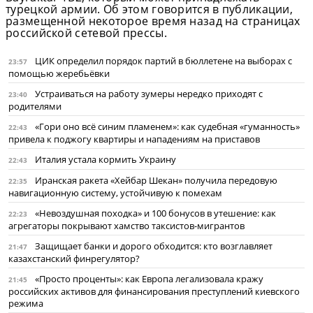
турецкой армии. Об этом говорится в публикации,
размещенной некоторое время назад на страницах
российской сетевой прессы.
ЦИК определил порядок партий в бюллетене на выборах с
23:57
помощью жеребьёвки
Устраиваться на работу зумеры нередко приходят с
23:40
родителями
«Гори оно всё синим пламенем»: как судебная «гуманность»
22:43
привела к поджогу квартиры и нападениям на приставов
Италия устала кормить Украину
22:43
Иранская ракета «Хейбар Шекан» получила передовую
22:35
навигационную систему, устойчивую к помехам
«Невоздушная походка» и 100 бонусов в утешение: как
22:23
агрегаторы покрывают хамство таксистов-мигрантов
Защищает банки и дорого обходится: кто возглавляет
21:47
казахстанский финрегулятор?
«Просто проценты»: как Европа легализовала кражу
21:45
российских активов для финансирования преступлений киевского
режима