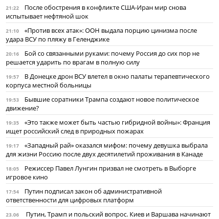
После обострения в конфликте США-Иран мир снова
21:22
испытывает нефтяной шок
«Против всех атак»: ООН выдала порцию цинизма после
21:10
удара ВСУ по пляжу в Геленджике
Бой со связанными руками: почему Россия до сих пор не
20:16
решается ударить по врагам в полную силу
В Донецке дрон ВСУ влетел в окно палаты терапевтического
19:57
корпуса местной больницы
Бывшие соратники Трампа создают новое политическое
19:53
движение?
«Это также может быть частью гибридной войны»: Франция
19:35
ищет российский след в природных пожарах
«Западный рай» оказался мифом: почему девушка выбрала
19:17
для жизни Россию после двух десятилетий проживания в Канаде
Режиссер Павел Лунгин призвал не смотреть в Выборге
18:05
игровое кино
Путин подписал закон об административной
17:54
ответственности для цифровых платформ
Путин, Трамп и польский вопрос. Киев и Варшава начинают
23.06