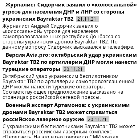
Журналист Сидорчик заявил о «колоссальной»
угрозе для населения ДНР и ЛНР со стороны
украинских Bayraktar TB2
21.11.21
Журналист Андрей Сидорчик заявил о
«колоссальной» угрозе для населения
самопровозглашенных республик Донбасса со
стороны украинских дронов Bayraktar TB2. По
данному вопросу Сидорчик высказался в телеэфире.
Версия Avia.pro: октябрьский удар украинским
Bayraktar TB2 по артиллерии ДНР могли нанести
турецкие операторы
20.11.21
Октябрьский удар украинским беспилотником
Bayraktar TB2 по артиллерии самопровозглашенной
ДНР могли нанести турецкие операторы.
Соответствующее предположение высказано на
страницах российской сетевой прессы.
Военный эксперт Артамонов: с украинскими
дронами Bayraktar TB2 может справиться
российское лазерное оружие
20.11.21
С украинскими беспилотниками Bayraktar TB2 может
справиться российский лазерный комплекс
«Пересвет». На это в разговоре со СМИ указал