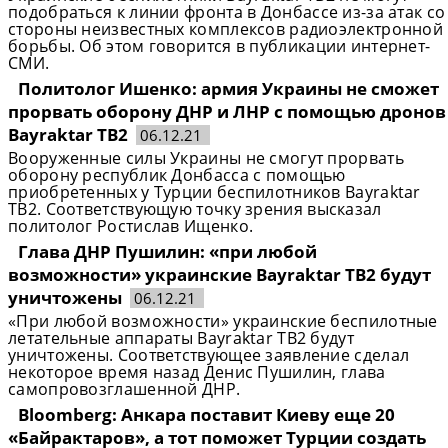
подобраться к линии фронта в Донбассе из-за атак со
стороны неизвестных комплексов радиоэлектронной
борьбы. Об этом говорится в публикации интернет-
СМИ.
Политолог Ишенко: армия Украины не сможет
прорвать оборону ДНР и ЛНР с помощью дронов
Bayraktar TB2
06.12.21
Вооруженные силы Украины не смогут прорвать
оборону республик Донбасса с помощью
приобретенных у Турции беспилотников Bayraktar
TB2. Соответствующую точку зрения высказал
политолог Ростислав Ищенко.
Глава ДНР Пушилин: «при любой
возможности» украинские Bayraktar TB2 будут
уничтожены
06.12.21
«При любой возможности» украинские беспилотные
летательные аппараты Bayraktar TB2 будут
уничтожены. Соответствующее заявление сделал
некоторое время назад Денис Пушилин, глава
самопровозглашенной ДНР.
Bloomberg: Анкара поставит Киеву еще 20
«Байрактаров», а тот поможет Турции создать