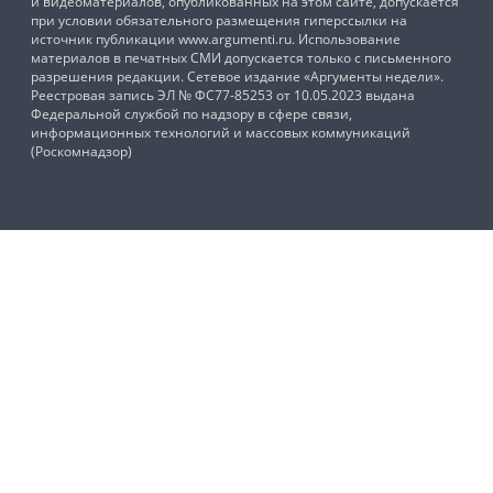
и видеоматериалов, опубликованных на этом сайте, допускается
при условии обязательного размещения гиперссылки на
источник публикации www.argumenti.ru. Использование
материалов в печатных СМИ допускается только с письменного
разрешения редакции. Сетевое издание «Аргументы недели».
Реестровая запись ЭЛ № ФС77-85253 от 10.05.2023 выдана
Федеральной службой по надзору в сфере связи,
информационных технологий и массовых коммуникаций
(Роскомнадзор)