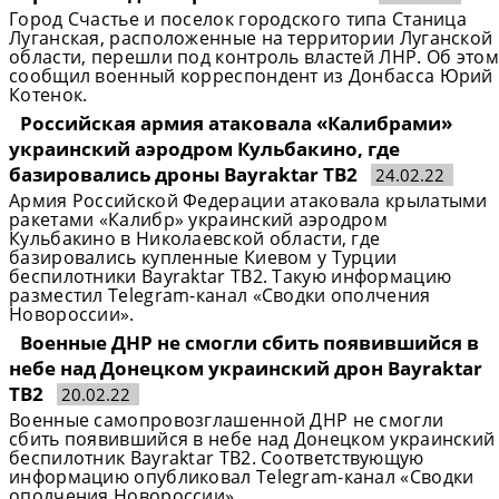
Город Счастье и поселок городского типа Станица
Луганская, расположенные на территории Луганской
области, перешли под контроль властей ЛНР. Об этом
сообщил военный корреспондент из Донбасса Юрий
Котенок.
Российская армия атаковала «Калибрами»
украинский аэродром Кульбакино, где
базировались дроны Bayraktar TB2
24.02.22
Армия Российской Федерации атаковала крылатыми
ракетами «Калибр» украинский аэродром
Кульбакино в Николаевской области, где
базировались купленные Киевом у Турции
беспилотники Bayraktar TB2. Такую информацию
разместил Telegram-канал «Сводки ополчения
Новороссии».
Военные ДНР не смогли сбить появившийся в
небе над Донецком украинский дрон Bayraktar
TB2
20.02.22
Военные самопровозглашенной ДНР не смогли
сбить появившийся в небе над Донецком украинский
беспилотник Bayraktar TB2. Соответствующую
информацию опубликовал Telegram-канал «Сводки
ополчения Новороссии».