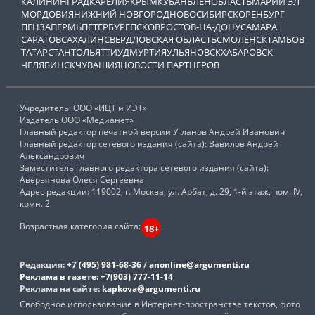
КАЛИНИНГРАД
КАРЕЛИЯ
КРЫМ
КУБАНЬ
ЛЕНОБЛАСТЬ
МАРИЙ ЭЛ
МОРДОВИЯ
НИЖНИЙ НОВГОРОД
НОВОСИБИРСК
ОРЕНБУРГ
ПЕНЗА
ПЕРМЬ
ПЕТЕРБУРГ
ПСКОВ
РОСТОВ-НА-ДОНУ
САМАРА
САРАТОВ
САХАЛИН
СВЕРДЛОВСКАЯ ОБЛАСТЬ
СМОЛЕНСК
ТАМБОВ
ТАТАРСТАН
ТОЛЬЯТТИ
УДМУРТИЯ
УЛЬЯНОВСК
ХАБАРОВСК
ЧЕЛЯБИНСК
ЧУВАШИЯ
НОВОСТИ ПАРТНЕРОВ
Учредитель: ООО «ИЦТ и ИЭТ»
Издатель ООО «Медианет»
Главный редактор печатной версии Угланов Андрей Иванович
Главный редактор сетевого издания (сайта): Вавилов Андрей
Александрович
Заместитель главного редактора сетевого издания (сайта):
Аверьянова Олеся Сергеевна
Адрес редакции: 119002, г. Москва, ул. Арбат, д. 29, 1-й этаж, пом. IV,
комн. 2
Возрастная категория сайта:
18+
Редакция:
+7 (495) 981-68-36
/
anonline@argumenti.ru
Реклама в газете:
+7(903) 777-11-14
Реклама на сайте:
kapkova@argumenti.ru
Свободное использование в Интернет-пространстве текстов, фото