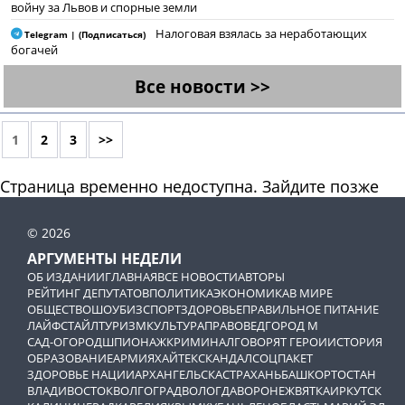
войну за Львов и спорные земли
Налоговая взялась за неработающих
Telegram | (Подписаться)
богачей
Все новости >>
1
2
3
>>
Страница временно недоступна. Зайдите позже
© 2026
АРГУМЕНТЫ НЕДЕЛИ
ОБ ИЗДАНИИ
ГЛАВНАЯ
ВСЕ НОВОСТИ
АВТОРЫ
РЕЙТИНГ ДЕПУТАТОВ
ПОЛИТИКА
ЭКОНОМИКА
В МИРЕ
ОБЩЕСТВО
ШОУБИЗ
СПОРТ
ЗДОРОВЬЕ
ПРАВИЛЬНОЕ ПИТАНИЕ
ЛАЙФСТАЙЛ
ТУРИЗМ
КУЛЬТУРА
ПРАВОВЕД
ГОРОД М
САД-ОГОРОД
ШПИОНАЖ
КРИМИНАЛ
ГОВОРЯТ ГЕРОИ
ИСТОРИЯ
ОБРАЗОВАНИЕ
АРМИЯ
ХАЙТЕК
СКАНДАЛ
СОЦПАКЕТ
ЗДОРОВЬЕ НАЦИИ
АРХАНГЕЛЬСК
АСТРАХАНЬ
БАШКОРТОСТАН
ВЛАДИВОСТОК
ВОЛГОГРАД
ВОЛОГДА
ВОРОНЕЖ
ВЯТКА
ИРКУТСК