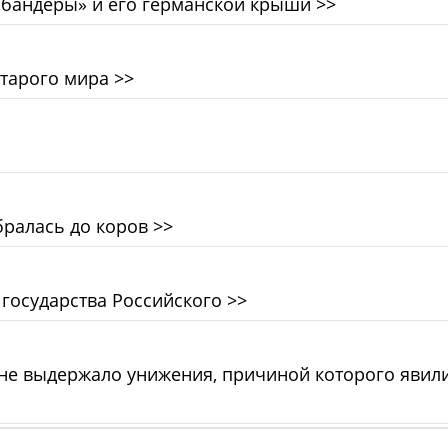
«бандеры» и его германской крыши
>>
старого мира
>>
бралась до коров
>>
 государства Российского
>>
 не выдержало унижения, причиной которого явил