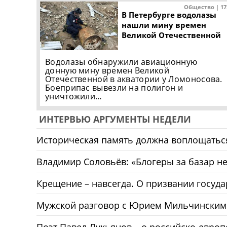
Общество | 17
В Петербурге водолазы
нашли мину времен
Великой Отечественной
Водолазы обнаружили авиационную
донную мину времен Великой
Отечественной в акватории у Ломоносова.
Боеприпас вывезли на полигон и
уничтожили…
ИНТЕРВЬЮ АРГУМЕНТЫ НЕДЕЛИ
Историческая память должна воплощаться
Владимир Соловьёв: «Блогеры за базар не
Крещение – навсегда. О призвании госуда
Мужской разговор с Юрием Мильчинским –
Поэт Павел Лукьянов – о российско-евро