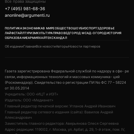
Все права защищены
+7 (495) 981-68-36
anonline@argumenti.ru
ПОЛИТИКА
ЭКОНОМИКА
В МИРЕ
ОБЩЕСТВО
ШОУБИЗ
СПОРТ
ЗДОРОВЬЕ
ЛАЙФСТАЙЛ
ТУРИЗМ
КУЛЬТУРА
ПРАВОВЕД
ГОРОД М
САД-ОГОРОД
ИСТОРИЯ
ОБРАЗОВАНИЕ
АРМИЯ
ХАЙТЕК
СКАНДАЛ
Об издании
Главная
Все новости
Авторы
Новости партнеров
Газета зарегистрирована Федеральной службой по надзору в сфе- ре
связи, информационных технологий и массовых коммуника- ций
(Роскомнадзор). Свидетельство о регистрации ПИ No ФС 77 – 58224
от 30.05.2014
Учредитель: ООО «ИЦТ и ИЭТ»
Издатель: ООО «Медианет»
Главный редактор печатной версии: Угланов Андрей Иванович
Главный редактор сетевого издания (сайта): Вавилов Андрей
Александрович
Заместитель главного редактора: Аверьянова Олеся Сергеевна
Адрес редакции: 119002, г. Москва, ул. Арбат, д. 29, 1-й этаж, пом. IV,