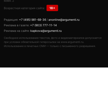
комн. 2
18+
Возрастная категория сайта:
Редакция:
+7 (495) 981-68-36
/
anonline@argumenti.ru
Реклама в газете:
+7 (903) 777-11-14
Реклама на сайте:
kapkova@argumenti.ru
Свободное использование текстов, фото и видеоматериалов допускается
при условии обязательной гиперссылки на www.argumenti.ru.
Использование в печатных СМИ — только с письменного разрешения.