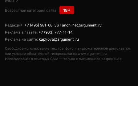
комн. 2
18+
Возрастная категория сайта:
Редакция:
+7 (495) 981-68-36
/
anonline@argumenti.ru
Реклама в газете:
+7 (903) 777-11-14
Реклама на сайте:
kapkova@argumenti.ru
Свободное использование текстов, фото и видеоматериалов допускается
при условии обязательной гиперссылки на www.argumenti.ru.
Использование в печатных СМИ — только с письменного разрешения.