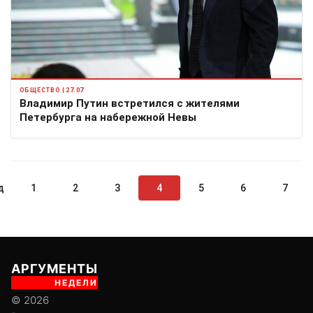
ОБЩЕСТВО | 27.07
Владимир Путин встретился с жителями
Петербурга на набережной Невы
д
1
2
3
4
5
6
7
АРГУМЕНТЫ
НЕДЕЛИ
© 2026