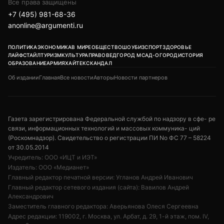
Все права защищены
+7 (495) 981-68-36
anonline@argumenti.ru
ПОЛИТИКА
ЭКОНОМИКА
В МИРЕ
ОБЩЕСТВО
ШОУБИЗ
СПОРТ
ЗДОРОВЬЕ
ЛАЙФСТАЙЛ
ТУРИЗМ
КУЛЬТУРА
ПРАВОВЕД
ГОРОД М
САД-ОГОРОД
ИСТОРИЯ
ОБРАЗОВАНИЕ
АРМИЯ
ХАЙТЕК
СКАНДАЛ
Об издании
Главная
Все новости
Авторы
Новости партнеров
Газета зарегистрирована Федеральной службой по надзору в сфе- ре
связи, информационных технологий и массовых коммуника- ций
(Роскомнадзор). Свидетельство о регистрации ПИ No ФС 77 – 58224
от 30.05.2014
Учредитель: ООО «ИЦТ и ИЭТ»
Издатель: ООО «Медианет»
Главный редактор печатной версии: Угланов Андрей Иванович
Главный редактор сетевого издания (сайта): Вавилов Андрей
Александрович
Заместитель главного редактора: Аверьянова Олеся Сергеевна
Адрес редакции: 119002, г. Москва, ул. Арбат, д. 29, 1-й этаж, пом. IV,