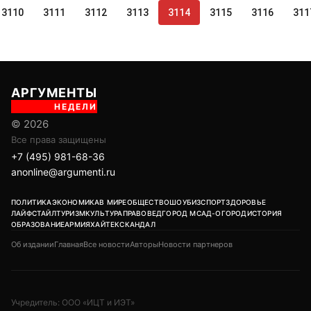
3110
3111
3112
3113
3114
3115
3116
311
АРГУМЕНТЫ
НЕДЕЛИ
© 2026
Все права защищены
+7 (495) 981-68-36
anonline@argumenti.ru
ПОЛИТИКА
ЭКОНОМИКА
В МИРЕ
ОБЩЕСТВО
ШОУБИЗ
СПОРТ
ЗДОРОВЬЕ
ЛАЙФСТАЙЛ
ТУРИЗМ
КУЛЬТУРА
ПРАВОВЕД
ГОРОД М
САД-ОГОРОД
ИСТОРИЯ
ОБРАЗОВАНИЕ
АРМИЯ
ХАЙТЕК
СКАНДАЛ
Об издании
Главная
Все новости
Авторы
Новости партнеров
Учредитель: ООО «ИЦТ и ИЭТ»