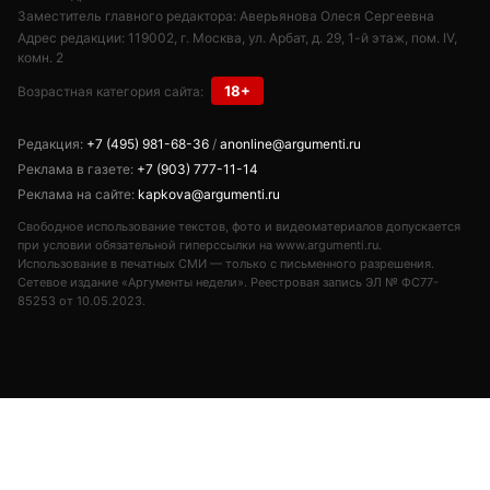
Заместитель главного редактора: Аверьянова Олеся Сергеевна
Адрес редакции: 119002, г. Москва, ул. Арбат, д. 29, 1-й этаж, пом. IV,
комн. 2
18+
Возрастная категория сайта:
Редакция:
+7 (495) 981-68-36
/
anonline@argumenti.ru
Реклама в газете:
+7 (903) 777-11-14
Реклама на сайте:
kapkova@argumenti.ru
Свободное использование текстов, фото и видеоматериалов допускается
при условии обязательной гиперссылки на www.argumenti.ru.
Использование в печатных СМИ — только с письменного разрешения.
Сетевое издание «Аргументы недели». Реестровая запись ЭЛ № ФС77-
85253 от 10.05.2023.