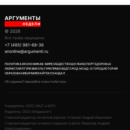
АРГУМЕНТЫ
НЕДЕЛИ
© 2026
Все права защищены
+7 (495) 981-68-36
anonline@argumenti.ru
ПОЛИТИКА
ЭКОНОМИКА
В МИРЕ
ОБЩЕСТВО
ШОУБИЗ
СПОРТ
ЗДОРОВЬЕ
ЛАЙФСТАЙЛ
ТУРИЗМ
КУЛЬТУРА
ПРАВОВЕД
ГОРОД М
САД-ОГОРОД
ИСТОРИЯ
ОБРАЗОВАНИЕ
АРМИЯ
ХАЙТЕК
СКАНДАЛ
Об издании
Главная
Все новости
Авторы
Учредитель: ООО «ИЦТ и ИЭТ»
Издатель: ООО «Медианет»
Главный редактор печатной версии: Угланов Андрей Иванович
Главный редактор сетевого издания (сайта): Вавилов Андрей
Александрович