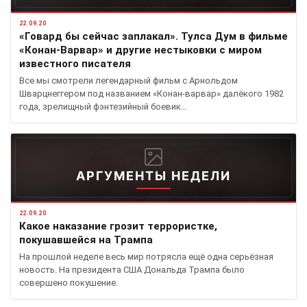
22.09.20
«Говард бы сейчас заплакал». Тулса Дум в фильме
«Конан-Варвар» и другие нестыковки с миром
известного писателя
Все мы смотрели легендарный фильм с Арнольдом
Шварцнеггером под названием «Конан-варвар» далёкого 1982
года, зрелищный фэнтезийный боевик…
АРГУМЕНТЫ НЕДЕЛИ
22.09.20
Какое наказание грозит террористке,
покушавшейся на Трампа​
На прошлой неделе весь мир потрясла ещё одна серьёзная
новость. На президента США Дональда Трампа было
совершено покушение.