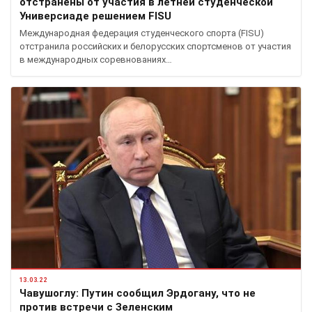
отстранены от участия в летней студенческой
Универсиаде решением FISU
Международная федерация студенческого спорта (FISU)
отстранила российских и белорусских спортсменов от участия
в международных соревнованиях…
13.03.22
Чавушоглу: Путин сообщил Эрдогану, что не
против встречи с Зеленским