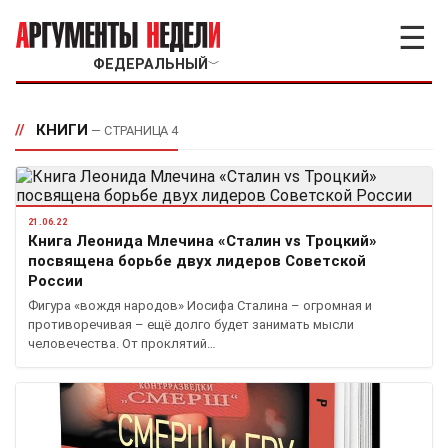
☰
ФЕДЕРАЛЬНЫЙ
﹀
//
КНИГИ
— СТРАНИЦА 4
21.06.22
Книга Леонида Млечина «Сталин vs Троцкий»
посвящена борьбе двух лидеров Советской
России
Фигура «вождя народов» Иосифа Сталина – огромная и
противоречивая – ещё долго будет занимать мысли
человечества. От проклятий…