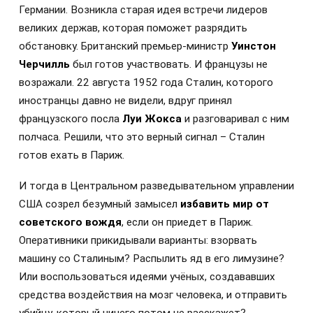
Германии. Возникла старая идея встречи лидеров
великих держав, которая поможет разрядить
обстановку. Британский премьер-министр
Уинстон
Черчилль
был готов участвовать. И французы не
возражали. 22 августа 1952 года Сталин, которого
иностранцы давно не видели, вдруг принял
французского посла
Луи Жокса
и разговаривал с ним
полчаса. Решили, что это верный сигнал – Сталин
готов ехать в Париж.
И тогда в Центральном разведывательном управлении
США созрел безумный замысел
избавить мир от
советского вождя
, если он приедет в Париж.
Оперативники прикидывали варианты: взорвать
машину со Сталиным? Распылить яд в его лимузине?
Или воспользоваться идеями учёных, создававших
средства воздействия на мозг человека, и отправить
убийцу, который ничего потом не расскажет?