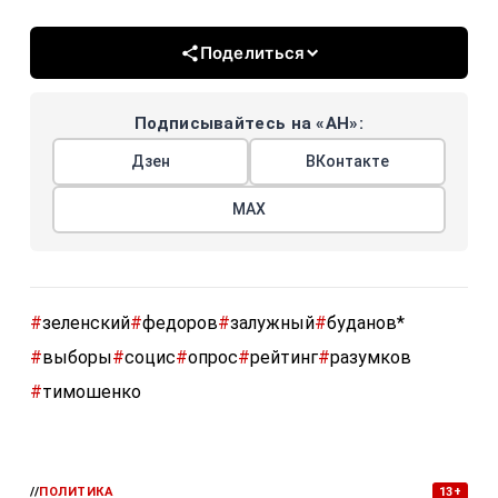
Поделиться
Подписывайтесь на «АН»:
Дзен
ВКонтакте
МАХ
#
зеленский
#
федоров
#
залужный
#
буданов*
#
выборы
#
социс
#
опрос
#
рейтинг
#
разумков
#
тимошенко
//
ПОЛИТИКА
13+