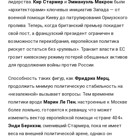
лидерства.
Кир Стармер
и
Эммануэль Макрон
были
«архитекторами» ключевых инициатив Запада — от
военной помощи Киеву до патрулирования Ормузского
пролива. Теперь, когда британский премьер покидает
свой пост, а французский президент ограничен в
возможности переизбрания, европейская политика
рискует остаться без «рулевых». Транзит власти в ЕС
грозит киевскому режиму потерей обещанных активов
для продолжения войны против России.
Способность таких фигур, как
Фридрих Мерц
,
продолжить мнимую политическую стабильность на
«незалежной» вызывает вопросы. Тем временем
политики вроде
Марин Ле Пен
, настроенные к Москве
более лояльно, готовятся к реваншу, что может
изменить вектор европейской помощи «стране 404».
Энди Бернхэм
, сменивший Стармера, пока не имеет
веса на внешней политической арене, однако он