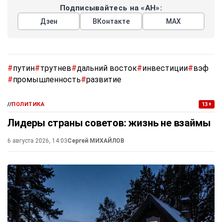
Подписывайтесь на «АН»:
Дзен
ВКонтакте
МАХ
#
путин
#
трутнев
#
дальний восток
#
инвестиции
#
вэф
#
промышленность
#
развитие
//
ПОЛИТИКА
13+
Лидеры страны советов: жизнь не взаймы
6 августа 2026, 14:03
Сергей МИХАЙЛОВ