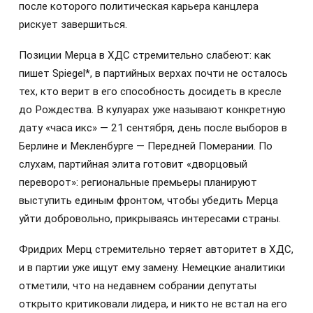
после которого политическая карьера канцлера
рискует завершиться.
Позиции Мерца в ХДС стремительно слабеют: как
пишет Spiegel*, в партийных верхах почти не осталось
тех, кто верит в его способность досидеть в кресле
до Рождества. В кулуарах уже называют конкретную
дату «часа икс» — 21 сентября, день после выборов в
Берлине и Мекленбурге — Передней Померании. По
слухам, партийная элита готовит «дворцовый
переворот»: региональные премьеры планируют
выступить единым фронтом, чтобы убедить Мерца
уйти добровольно, прикрываясь интересами страны.
Фридрих Мерц стремительно теряет авторитет в ХДС,
и в партии уже ищут ему замену. Немецкие аналитики
отметили, что на недавнем собрании депутаты
открыто критиковали лидера, и никто не встал на его