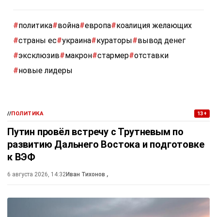
#
политика
#
война
#
европа
#
коалиция желающих
#
страны ес
#
украина
#
кураторы
#
вывод денег
#
эксклюзив
#
макрон
#
стармер
#
отставки
#
новые лидеры
//
ПОЛИТИКА
13+
Путин провёл встречу с Трутневым по
развитию Дальнего Востока и подготовке
к ВЭФ
6 августа 2026, 14:32
Иван Тихонов
,