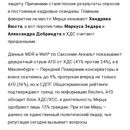
защиту. Причинами стали плохие результаты опросов
и постоянные кадровые скандалы. Главным
фаворитом на место Мерца называют
Хендрика
Вюста
, а вот перспективы
Маркуса Зедера
и
Александра Добриндта
в ХДС считают
призрачными.
Данные MDR и Welt* по Саксонии-Анхальт показывают
двукратный отрыв AfD от ХДС (41% против 24%), а в
Мекленбурге — Передней Померании консерваторы и
вовсе скатились до 9%, пропуская вперед не только
AfD (36%), но и СДПГ. Общегерманские рейтинги
подтверждают тренд: по информации Reuters, AfD
обходит блок ХДС/ХСС, а деятельность Мерца
одобряют лишь 15% граждан. При этом Мерц —
далеко не единственный политический лидер, чья
репутация сегодня вызывает вопросы.