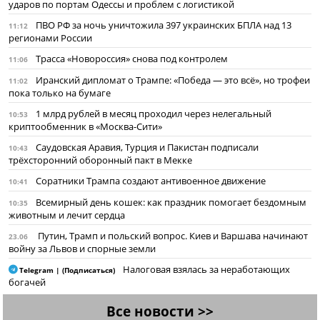
ударов по портам Одессы и проблем с логистикой
ПВО РФ за ночь уничтожила 397 украинских БПЛА над 13
11:12
регионами России
Трасса «Новороссия» снова под контролем
11:06
Иранский дипломат о Трампе: «Победа — это всё», но трофеи
11:02
пока только на бумаге
1 млрд рублей в месяц проходил через нелегальный
10:53
криптообменник в «Москва-Сити»
Саудовская Аравия, Турция и Пакистан подписали
10:43
трёхсторонний оборонный пакт в Мекке
Соратники Трампа создают антивоенное движение
10:41
Всемирный день кошек: как праздник помогает бездомным
10:35
животным и лечит сердца
Путин, Трамп и польский вопрос. Киев и Варшава начинают
23.06
войну за Львов и спорные земли
Налоговая взялась за неработающих
Telegram | (Подписаться)
богачей
Все новости >>