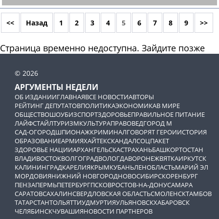
<<
Назад
1
2
3
4
5
6
7
8
9
>>
Страница временно недоступна. Зайдите позже
© 2026
АРГУМЕНТЫ НЕДЕЛИ
ОБ ИЗДАНИИ
ГЛАВНАЯ
ВСЕ НОВОСТИ
АВТОРЫ
РЕЙТИНГ ДЕПУТАТОВ
ПОЛИТИКА
ЭКОНОМИКА
В МИРЕ
ОБЩЕСТВО
ШОУБИЗ
СПОРТ
ЗДОРОВЬЕ
ПРАВИЛЬНОЕ ПИТАНИЕ
ЛАЙФСТАЙЛ
ТУРИЗМ
КУЛЬТУРА
ПРАВОВЕД
ГОРОД М
САД-ОГОРОД
ШПИОНАЖ
КРИМИНАЛ
ГОВОРЯТ ГЕРОИ
ИСТОРИЯ
ОБРАЗОВАНИЕ
АРМИЯ
ХАЙТЕК
СКАНДАЛ
СОЦПАКЕТ
ЗДОРОВЬЕ НАЦИИ
АРХАНГЕЛЬСК
АСТРАХАНЬ
БАШКОРТОСТАН
ВЛАДИВОСТОК
ВОЛГОГРАД
ВОЛОГДА
ВОРОНЕЖ
ВЯТКА
ИРКУТСК
КАЛИНИНГРАД
КАРЕЛИЯ
КРЫМ
КУБАНЬ
ЛЕНОБЛАСТЬ
МАРИЙ ЭЛ
МОРДОВИЯ
НИЖНИЙ НОВГОРОД
НОВОСИБИРСК
ОРЕНБУРГ
ПЕНЗА
ПЕРМЬ
ПЕТЕРБУРГ
ПСКОВ
РОСТОВ-НА-ДОНУ
САМАРА
САРАТОВ
САХАЛИН
СВЕРДЛОВСКАЯ ОБЛАСТЬ
СМОЛЕНСК
ТАМБОВ
ТАТАРСТАН
ТОЛЬЯТТИ
УДМУРТИЯ
УЛЬЯНОВСК
ХАБАРОВСК
ЧЕЛЯБИНСК
ЧУВАШИЯ
НОВОСТИ ПАРТНЕРОВ