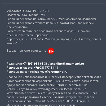
Учредитель: ООО «ИЦТ и ИЭТ»
Издатель ООО «Медианет»
Главный редактор печатной версии Угланов Андрей Иванович
Главный редактор сетевого издания (сайта): Вавилов Андрей
Александрович
Заместитель главного редактора сетевого издания (сайта):
Аверьянова Олеся Сергеевна
Адрес редакции: 119002, г. Москва, ул. Арбат, д. 29, 1-й этаж, пом. IV,
комн. 2
Возрастная категория сайта:
18+
Редакция:
+7 (495) 981-68-36
/
anonline@argumenti.ru
Реклама в газете:
+7(903) 777-11-14
Реклама на сайте:
kapkova@argumenti.ru
Свободное использование в Интернет-пространстве текстов, фото
и видеоматериалов, опубликованных на этом сайте, допускается
при условии обязательного размещения гиперссылки на
источник публикации www.argumenti.ru. Использование
материалов в печатных СМИ допускается только с письменного
разрешения редакции. Сетевое издание «Аргументы недели».
Реестровая запись ЭЛ № ФС77-85253 от 10.05.2023 выдана
Федеральной службой по надзору в сфере связи,