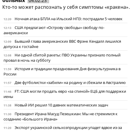
больных
04.02.23
Кто-то может распознать у себя симптомы «кракена».
Ночная атака БПЛА на Ильский НПЗ: пострадали 5 человек
12:20
США предлагают «Острову свободы» свободу по-
12:13
американски
Бывший глава американских ВВС Фрэнк Кендалл лишился
12:09
допуска к гостайне
Ни одной сбитой ракеты: ПВО Украины признало полный
12:08
провал в ночь на субботу
История и традиции празднования Дня физкультурника в
11:59
России
Две футболистки «забили» на родину и сбежали в Австралию
11:57
FT: США могли продать евро «за спиной» ЕЦБ для поддержки
11:46
иены
Новый ИИ решил 10 давних математических задач
11:38
Президент Ирана Масуд Пезешкиан: Мы не стремимся к
11:30
созданию «Большого Ирана»
Экспорт украинской сельхозпродукции упадет вдвое из-за
11:20