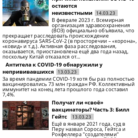
остаются
неизвестными
14.03.23
В феврале 2023 г. Всемирная
организация здравоохранения
(ВОЗ) официально объявила, что
прекращает расследовать происхождение
коронавируса SARS-CoV-2 (в просторечии – «корона»,
«ковид» и т.д.). Активная фаза расследования,
оказывается, приостановлена ещё два года назад,
поскольку Китай отказался от…
Антитела к COVID-19 обнаружили у
непрививавшихся
13.03.23
За время пандемии COVID-19 хотя бы раз полностью
вакцинировались 73 млн граждан РФ. Коллективный
иммунитет на конец лета прошлого года составил
7,4%.
Получат ли «своё»
вакцинаторы? Часть 3: Билл
Гейтс
13.03.23
Ещё в январе 2021 года, суд в
Перу назвал Сороса, Гейтса и
Рокфеллера "создателями"