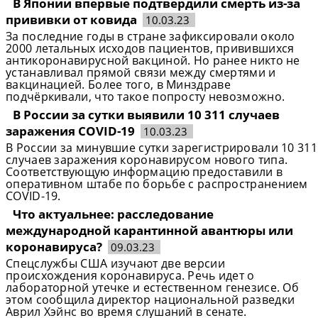
В Японии впервые подтвердили смерть из-за
прививки от ковида
10.03.23
За последние годы в стране зафиксировали около
2000 летальных исходов пациентов, привившихся
антикоронавирусной вакциной. Но ранее никто не
устанавливал прямой связи между смертями и
вакцинацией. Более того, в Минздраве
подчёркивали, что такое попросту невозможно.
В России за сутки выявили 10 311 случаев
заражения COVID-19
10.03.23
В России за минувшие сутки зарегистрировали 10 311
случаев заражения коронавирусом нового типа.
Соответствующую информацию предоставили в
оперативном штабе по борьбе с распространением
COVID-19.
Что актуальнее: расследование
международной карантинной авантюры или​
коронавируса?
09.03.23
Спецслужбы США изучают две версии
происхождения коронавируса. Речь идет о​
лабораторной утечке и​ естественном генезисе. Об​
этом сообщила директор национальной разведки​
Аврил Хэйнс​ во​ время слушаний в​ сенате.