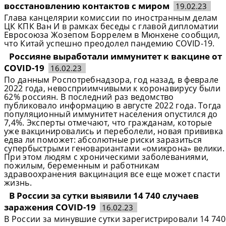
восстановлению контактов с миром
19.02.23
Глава канцелярии комиссии по иностранным делам
ЦК КПК Ван И в рамках беседы с главой дипломатии
Евросоюза Жозепом Боррелем в Мюнхене сообщил,
что Китай успешно преодолел пандемию COVID-19.
Россияне выработали иммунитет к вакцине от
COVID-19
16.02.23
По данным Роспотребнадзора, год назад, в феврале
2022 года, невосприимчивыми к коронавирусу были
62% россиян. В последний раз ведомство
публиковало информацию в августе 2022 года. Тогда
популяционный иммунитет населения опустился до
7,4%. Эксперты отмечают, что гражданам, которые
уже вакцинировались и переболели, новая прививка
едва ли поможет: абсолютные риски заразиться
супербыстрыми геновариантами «омикрона» велики.
При этом людям с хроническими заболеваниями,
пожилым, беременным и работникам
здравоохранения вакцинация все еще может спасти
жизнь.
В России за сутки выявили 14 740 случаев
заражения COVID-19
16.02.23
В России за минувшие сутки зарегистрировали 14 740