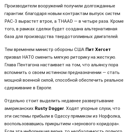
Производители вооружений получили долгожданные
гарантии: благодаря новым контрактам выпуск систем
PAC-3 вырастет втрое, а THAAD — в четыре раза. Кроме
того, в рамках сделки будет создана альтернативная
база для производства твердотопливных двигателей.
Тем временем министр обороны США
Пит Хегсет
призвал НАТО сменить мягкую риторику на жесткую.
Глава Пентагона настаивает на том, что альянсу пора
вспомнить о своем истинном предназначении — стать
мощной военной силой, способной обеспечить реальное
сдерживание в Европе.
Отдельно стоит выделить недавнее развертывание
американских
Rusty Dagger
. Ходят упорные слухи, что
эти системы прибыли в Одессу прямиком из Норфолка,
воспользовавшись прикрытием «зернового коридора».
Если эта информация верна, то необходимость полного