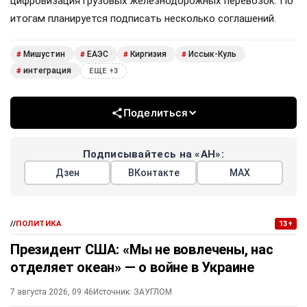
цифровизация грузовых железнодорожных перевозок. По
итогам планируется подписать несколько соглашений.
Мишустин
ЕАЭС
Киргизия
Иссык-Куль
#
#
#
#
интеграция
#
ЕЩЕ +3
Поделиться
Подписывайтесь на «АН»:
Дзен
ВКонтакте
МАХ
//
ПОЛИТИКА
13+
Президент США: «Мы не вовлечены, нас
отделяет океан» — о войне в Украине
7 августа 2026, 09:46
Источник:
ЗАУГЛОМ