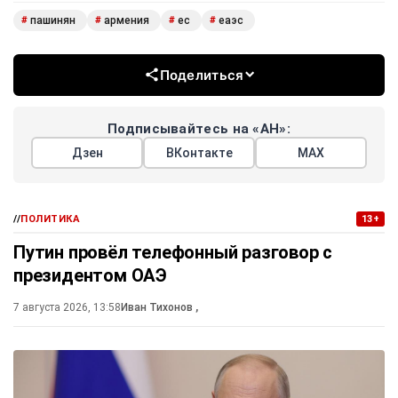
пашинян
армения
ес
еаэс
#
#
#
#
Поделиться
Подписывайтесь на «АН»:
Дзен
ВКонтакте
МАХ
//
ПОЛИТИКА
13+
Путин провёл телефонный разговор с
президентом ОАЭ
7 августа 2026, 13:58
Иван Тихонов
,