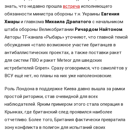
знать, что недавно прошла
встреча
исполняющего
обязанности министра обороны т.н. Украины
Евгения
Хмары
и главкома
Михаила Драпатого
с начальником
штаба обороны Великобритании
Ричардом Найтоном
.
Авторы ТГ-канала «Рыбарь» уточняют, что главной темой
обсуждения «стало возможное участие британцев в
антибаллистических проектах, а также поставки ракет
для систем ПВО и ракет Meteor для шведских
истребителей Gripen». Сразу оговоримся, что самолётов у
ВСУ ещё нет, но планы на них уже наполеоновские.
Роль Лондона в поддержке Киева давно вышла за рамки
простой риторики, став очевидной для всех
наблюдателей. Ярким примером этого стала операция в
Крынках, где британский след проявился наиболее
отчетливо. Более того, Британия фактически превратила
зону конфликта в полигон для испытаний своих