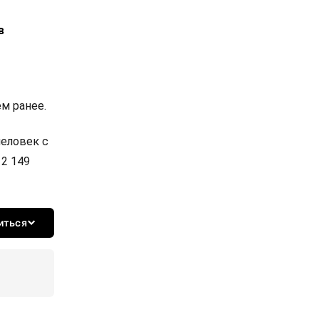
в
ем ранее.
человек с
2 149
иться