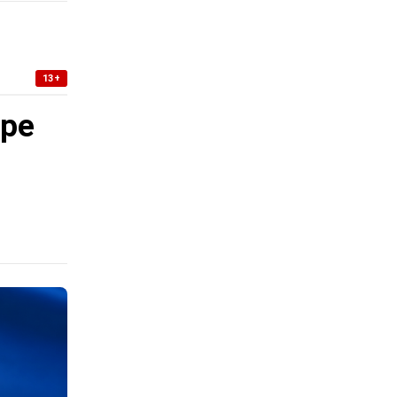
13+
уре