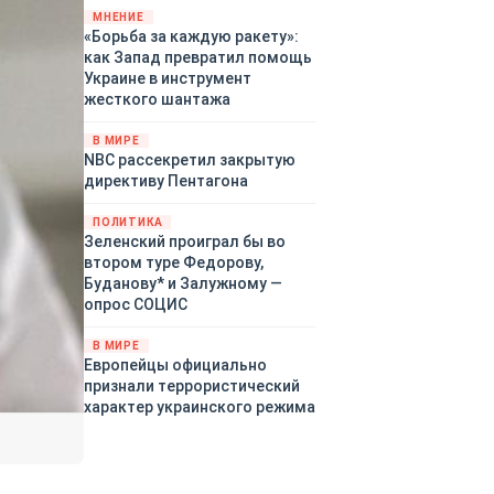
«страны 404» в следующем
МНЕНИЕ
«Борьба за каждую ракету»:
году. Однако киевские
как Запад превратил помощь
временщики не торопятся
Украине в инструмент
заключать мир - ведь есть
жесткого шантажа
поддержка в ЕС.
Политический кризис в
В МИРЕ
Британии и Германии, выборы
NBC рассекретил закрытую
во Франции могут полностью
директиву Пентагона
изменить геополитический
ландшафт в мире, пока
ПОЛИТИКА
Зеленский ожидает выборов
Зеленский проиграл бы во
в США.
втором туре Федорову,
Буданову* и Залужному —
опрос СОЦИС
В МИРЕ
Европейцы официально
признали террористический
характер украинского режима