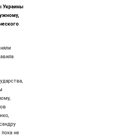
ы Украины
лужному,
ческого
иняли
тавила
ударства,
м
ному,
сов
нко,
сандру
 пока не