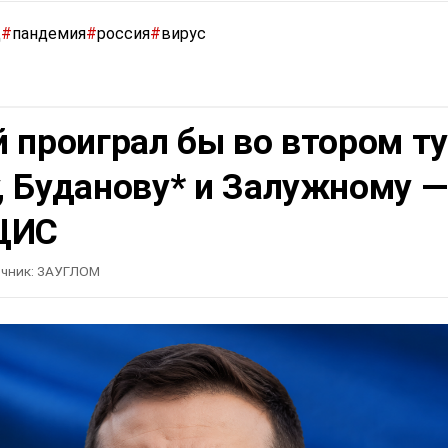
д
#
пандемия
#
россия
#
вирус
 проиграл бы во втором т
, Буданову* и Залужному —
ЦИС
чник:
ЗАУГЛОМ