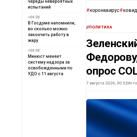
череды невероятных
испытаний
#
коронавирус
#
кови
06.08
В Госдуме напомнили,
//
ПОЛИТИКА
во сколько можно
закончить работу в
Зеленский
жару
06.08
Федорову
Минюст меняет
систему надзора за
опрос СО
освобожденными по
УДО с 11 августа
7 августа 2026, 00:52
Исто