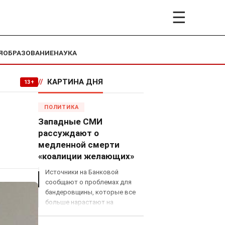
☰
Я
ОБРАЗОВАНИЕ
НАУКА
//
КАРТИНА ДНЯ
13+
ПОЛИТИКА
Западные СМИ
рассуждают о
медленной смерти
«коалиции желающих»
Источники на Банковой
сообщают о проблемах для
бандеровщины, которые все
больше нарастают на
международном поле, что
сильно ударит по позициям