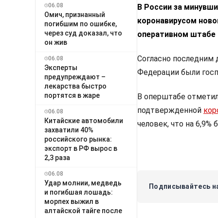
06.08
В России за минувши
Омич, признанный
коронавирусом ново
погибшим по ошибке,
через суд доказал, что
оперативном штабе 
он жив
Согласно последним 
06.08
Эксперты
Федерации были госпи
предупреждают –
лекарства быстро
портятся в жаре
В оперштабе отметил
подтвержденной
кор
06.08
Китайские автомобили
человек, что на 6,9%
захватили 40%
российского рынка:
экспорт в РФ вырос в
2,3 раза
06.08
Удар молнии, медведь
Подписывайтесь на
и погибшая лошадь:
морпех выжил в
алтайской тайге после