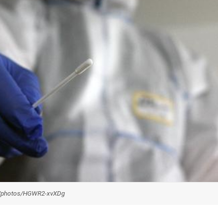
m/photos/HGWR2-xvXDg