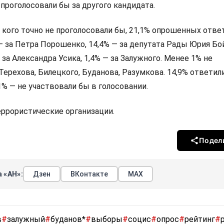
 проголосовали бы за другого кандидата.
а кого точно не проголосовали бы, 21,1% опрошенных ответ
 — за Петра Порошенко, 14,4% — за депутата Рады Юрия Бо
 за Александра Усика, 1,4% — за Залужного. Менее 1% не
Терехова, Билецкого, Буданова, Разумкова. 14,9% ответили
,1% — не участвовали бы в голосовании.
террористические организации.
Подел
 «АН»:
Дзен
ВКонтакте
МАХ
в
#
залужный
#
буданов*
#
выборы
#
социс
#
опрос
#
рейтинг
#