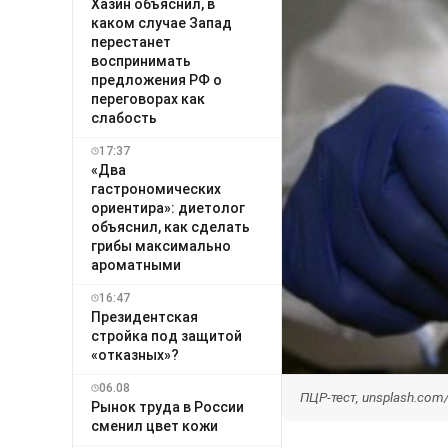
Хазин объяснил, в
каком случае Запад
перестанет
воспринимать
предложения РФ о
переговорах как
слабость
17:37
«Два
гастрономических
ориентира»: диетолог
объяснил, как сделать
грибы максимально
ароматными
16:47
Президентская
стройка под защитой
«отказных»?
06.08
ПЦР-тест, unsplash.co
Рынок труда в России
сменил цвет кожи