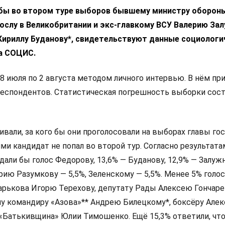
 бы во втором туре выборов бывшему министру оборон
ослу в Великобритании и экс-главкому ВСУ Валерию За
 Кириллу Буданову*, свидетельствуют данные социологи
а СОЦИС.
8 июля по 2 августа методом личного интервью. В нём пр
респондентов. Статистическая погрешность выборки сос
али, за кого бы они проголосовали на выборах главы гос
и кандидат не попал во второй тур. Согласно результата
дали бы голос Федорову, 13,6% — Буданову, 12,9% — Залуж
ию Разумкову — 5,5%, Зеленскому — 5,5%. Менее 5% голо
арькова Игорю Терехову, депутату Рады Алексею Гончаре
у командиру «Азова»** Андрею Билецкому*, боксёру Алек
 «Батькивщина» Юлии Тимошенко. Ещё 15,3% ответили, что