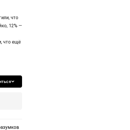
или, что
йко, 12% —
, что ещё
иться
разумков