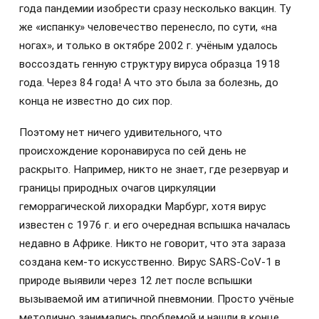
года пандемии изобрести сразу несколько вакцин. Ту
же «испанку» человечество перенесло, по сути, «на
ногах», и только в октябре 2002 г. учёным удалось
воссоздать генную структуру вируса образца 1918
года. Через 84 года! А что это была за болезнь, до
конца не известно до сих пор.
Поэтому нет ничего удивительного, что
происхождение коронавируса по сей день не
раскрыто. Например, никто не знает, где резервуар и
границы природных очагов циркуляции
геморрагической лихорадки Марбург, хотя вирус
известен с 1976 г. и его очередная вспышка началась
недавно в Африке. Никто не говорит, что эта зараза
создана кем-то искусственно. Вирус SARS-CoV-1 в
природе выявили через 12 лет после вспышки
вызываемой им атипичной пневмонии. Просто учёные
методично занимались проблемой и нашли в конце