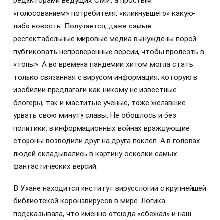
редакторами ведущих СМИ, а простым
«голосованием» потребителя, «кликнувшего» какую-
либо новость. Получается, даже самые
респектабельные мировые медиа вынуждены порой
публиковать непроверенные версии, чтобы пролезть в
«топы». А во времена пандемии хитом могла стать
только связанная с вирусом информация, которую в
изобилии предлагали как никому не известные
блогеры, так и маститые учёные, тоже желавшие
урвать свою минуту славы. Не обошлось и без
политики: в информационных войнах враждующие
стороны возводили друг на друга поклёп. А в головах
людей складывались в картину осколки самых
фантастических версий.
В Ухане находится институт вирусологии с крупнейшей
библиотекой коронавирусов в мире. Логика
подсказывала, что именно отсюда «сбежал» и наш