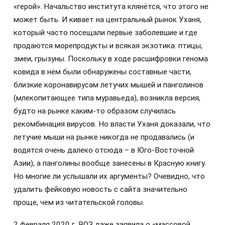
«герой». Начальство института клянётся, что этого не
может быть. И кивает на центральный рынок Уханя,
который часто посещали первые заболевшие и где
продаются морепродукты и всякая экзотика: птицы,
змеи, грызуны. Поскольку в ходе расшифровки генома
ковида в нём были обнаружены составные части,
близкие коронавирусам летучих мышей и панголинов
(млекопитающее типа муравьеда), возникла версия,
будто на рынке каким-то образом случилась
рекомбинация вирусов. Но власти Уханя доказали, что
летучие мыши на рынке никогда не продавались (и
водятся очень далеко отсюда – в Юго-Восточной
Азии), а панголины вообще занесены в Красную книгу.
Но многие ли услышали их аргументы? Очевидно, что
удалить фейковую новость с сайта значительно
проще, чем из читательской головы.
2 февраля 2020 г. ВОЗ даже заявила о «массовой