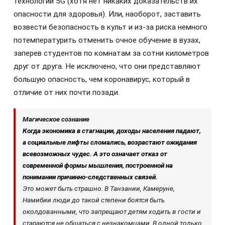
технологий 5G (хотя нет никаких доказательств их
опасности для здоровья). Или, наоборот, заставить
возвести безопасность в культ и из-за риска немного
потемпературить отменить очное обучение в вузах,
заперев студентов по комнатам за сотни километров
друг от друга. Не исключено, что они представляют
большую опасность, чем коронавирус, который в
отличие от них почти позади.
Магическое сознание
Когда экономика в стагнации, доходы населения падают,
а социальные лифты сломались, возрастают ожидания
всевозможных чудес. А это означает отказ от
современной формы мышления, построенной на
понимании причинно-следственных связей.
Это может быть страшно. В Танзании, Камеруне,
Намибии люди до такой степени боятся быть
околдованными, что запрещают детям ходить в гости и
стараются не общаться с незнакомцами. В одной только