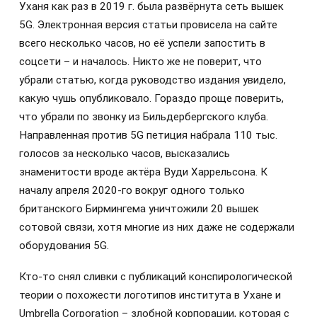
Уханя как раз в 2019 г. была развёрнута сеть вышек
5G. Электронная версия статьи провисела на сайте
всего несколько часов, но её успели запостить в
соцсети – и началось. Никто же не поверит, что
убрали статью, когда руководство издания увидело,
какую чушь опубликовало. Гораздо проще поверить,
что убрали по звонку из Бильдербергского клуба.
Направленная против 5G петиция набрала 110 тыс.
голосов за несколько часов, высказались
знаменитости вроде актёра Вуди Харрельсона. К
началу апреля 2020-го вокруг одного только
британского Бирмингема уничтожили 20 вышек
сотовой связи, хотя многие из них даже не содержали
оборудования 5G.
Кто-то снял сливки с публикаций конспирологической
теории о похожести логотипов института в Ухане и
Umbrella Corporation – злобной корпорации, которая с