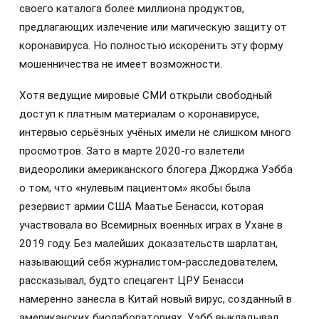
своего каталога более миллиона продуктов,
предлагающих излечение или магическую защиту от
коронавируса. Но полностью искоренить эту форму
мошенничества не имеет возможности.
Хотя ведущие мировые СМИ открыли свободный
доступ к платным материалам о коронавирусе,
интервью серьёзных учёных имели не слишком много
просмотров. Зато в марте 2020-го взлетели
видеоролики американского блогера Джорджа Уэбба
о том, что «нулевым пациентом» якобы была
резервист армии США Маатье Бенасси, которая
участвовала во Всемирных военных играх в Ухане в
2019 году. Без малейших доказательств шарлатан,
называющий себя журналистом-расследователем,
рассказывал, будто спецагент ЦРУ Бенасси
намеренно занесла в Китай новый вирус, созданный в
американских биолабораториях. Уэбб выкладывал