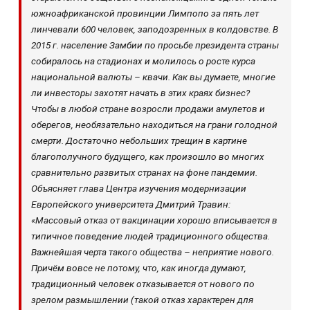
южноафриканской провинции Лимпопо за пять лет
линчевали 600 человек, заподозренных в колдовстве. В
2015 г. население Замбии по просьбе президента страны
собиралось на стадионах и молилось о росте курса
национальной валюты – квачи. Как вы думаете, многие
ли инвесторы захотят начать в этих краях бизнес?
Чтобы в любой стране возросли продажи амулетов и
оберегов, необязательно находиться на грани голодной
смерти. Достаточно небольших трещин в картине
благополучного будущего, как произошло во многих
сравнительно развитых странах на фоне пандемии.
Объясняет глава Центра изучения модернизации
Европейского университета Дмитрий Травин:
«Массовый отказ от вакцинации хорошо вписывается в
типичное поведение людей традиционного общества.
Важнейшая черта такого общества – неприятие нового.
Причём вовсе не потому, что, как иногда думают,
традиционный человек отказывается от нового по
зрелом размышлении (такой отказ характерен для