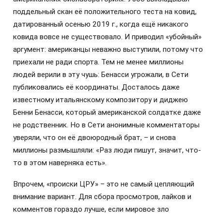
поддельный скан её положительного теста на ковид,
датированный осенью 2019 г., когда ещё никакого
ковида вовсе не существовало. И приводил «убойный»
аргумент: американцы неважно выступили, потому что
приехали не ради спорта. Тем не менее миллионы
людей верили в эту чушь: Бенасси угрожали, в Сети
публиковались её координаты. Досталось даже
известному итальянскому композитору и диджею
Бенни Бенасси, который американской солдатке даже
не родственник. Но в Сети анонимные комментаторы
уверяли, что он её двоюродный брат, – и снова
миллионы размышляли: «Раз люди пишут, значит, что-
то в этом наверняка есть».
Впрочем, «происки ЦРУ» – это не самый цепляющий
внимание вариант. Для сбора просмотров, лайков и
комментов гораздо лучше, если мировое зло