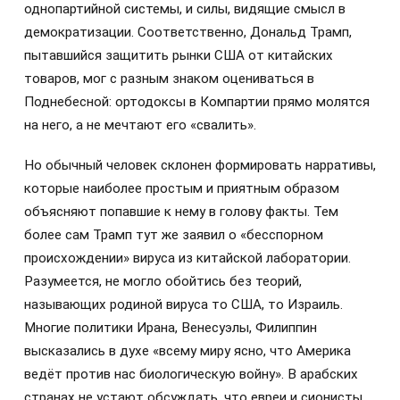
однопартийной системы, и силы, видящие смысл в
демократизации. Соответственно, Дональд Трамп,
пытавшийся защитить рынки США от китайских
товаров, мог с разным знаком оцениваться в
Поднебесной: ортодоксы в Компартии прямо молятся
на него, а не мечтают его «свалить».
Но обычный человек склонен формировать нарративы,
которые наиболее простым и приятным образом
объясняют попавшие к нему в голову факты. Тем
более сам Трамп тут же заявил о «бесспорном
происхождении» вируса из китайской лаборатории.
Разумеется, не могло обойтись без теорий,
называющих родиной вируса то США, то Израиль.
Многие политики Ирана, Венесуэлы, Филиппин
высказались в духе «всему миру ясно, что Америка
ведёт против нас биологическую войну». В арабских
странах не устают обсуждать, что евреи и сионисты