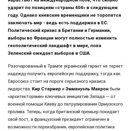
нарастают на международном поле, что сильно
ударит по позициям «страны 404» в следующем
году. Однако киевские временщики не торопятся
заключать мир - ведь есть поддержка в ЕС.
Политический кризис в Британии и Германии,
выборы во Франции могут полностью изменить
геополитический ландшафт в мире, пока
Зеленский ожидает выборов в США.
Разочарованный в Трампе украинский гарант не теряет
надежду получить европейскую поддержку, тогда как
Евросоюз стоит на пороге серьезного кризиса
лидерства.
Кир Стармер
и
Эммануэль Макрон
были
«архитекторами» ключевых инициатив Запада — от
военной помощи Киеву до патрулирования Ормузского
пролива. Теперь, когда британский премьер покидает
свой пост, а французский президент ограничен в
возможности переизбрания, европейская политика