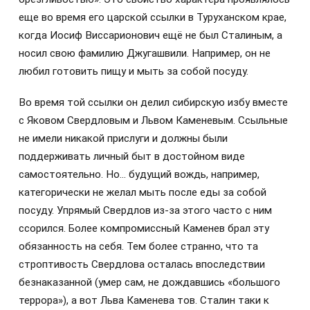
еще во время его царской ссылки в Туруханском крае,
когда Иосиф Виссарионович ещё не был Сталиным, а
носил свою фамилию Джугашвили. Например, он не
любил готовить пищу и мыть за собой посуду.
Во время той ссылки он делил сибирскую избу вместе
с Яковом Свердловым и Львом Каменевым. Ссыльные
не имели никакой прислуги и должны были
поддерживать личный быт в достойном виде
самостоятельно. Но… будущий вождь, например,
категорически не желал мыть после еды за собой
посуду. Упрямый Свердлов из-за этого часто с ним
ссорился. Более компромиссный Каменев брал эту
обязанность на себя. Тем более странно, что та
строптивость Свердлова осталась впоследствии
безнаказанной (умер сам, не дождавшись «большого
террора»), а вот Льва Каменева тов. Сталин таки к