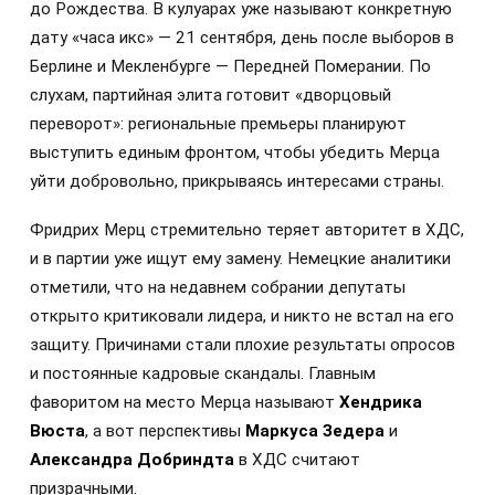
до Рождества. В кулуарах уже называют конкретную
дату «часа икс» — 21 сентября, день после выборов в
Берлине и Мекленбурге — Передней Померании. По
слухам, партийная элита готовит «дворцовый
переворот»: региональные премьеры планируют
выступить единым фронтом, чтобы убедить Мерца
уйти добровольно, прикрываясь интересами страны.
Фридрих Мерц стремительно теряет авторитет в ХДС,
и в партии уже ищут ему замену. Немецкие аналитики
отметили, что на недавнем собрании депутаты
открыто критиковали лидера, и никто не встал на его
защиту. Причинами стали плохие результаты опросов
и постоянные кадровые скандалы. Главным
фаворитом на место Мерца называют
Хендрика
Вюста
, а вот перспективы
Маркуса Зедера
и
Александра Добриндта
в ХДС считают
призрачными.