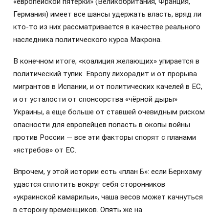
«европейской пятерки» (Великобритания, Франция,
Германия) имеет все шансы удержать власть, вряд ли
кто-то из них рассматривается в качестве реального
наследника политического курса Макрона.
В конечном итоге, «коалиция желающих» упирается в
политический тупик. Европу лихорадит и от прорыва
мигрантов в Испании, и от политических качелей в ЕС,
и от усталости от спонсорства «чёрной дыры»
Украины, а еще больше от ставшей очевидным риском
опасности для европейцев попасть в окопы войны
против России — все эти факторы спорят с планами
«ястребов» от ЕС.
Впрочем, у этой истории есть «план Б»: если Бернхэму
удастся сплотить вокруг себя сторонников
«украинской камарильи», чаша весов может качнуться
в сторону временщиков. Опять же на