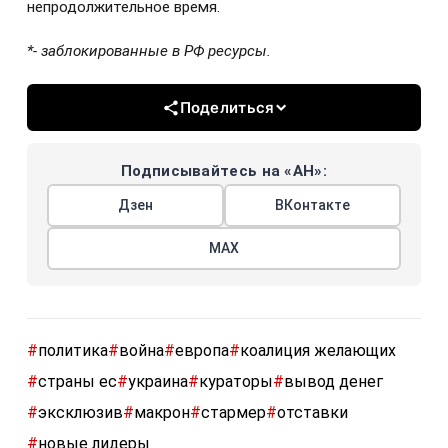
непродолжительное время.
*- заблокированные в РФ ресурсы.
Поделиться
Подписывайтесь на «АН»:
Дзен
ВКонтакте
МАХ
#
политика
#
война
#
европа
#
коалиция желающих
#
страны ес
#
украина
#
кураторы
#
вывод денег
#
эксклюзив
#
макрон
#
стармер
#
отставки
#
новые лидеры