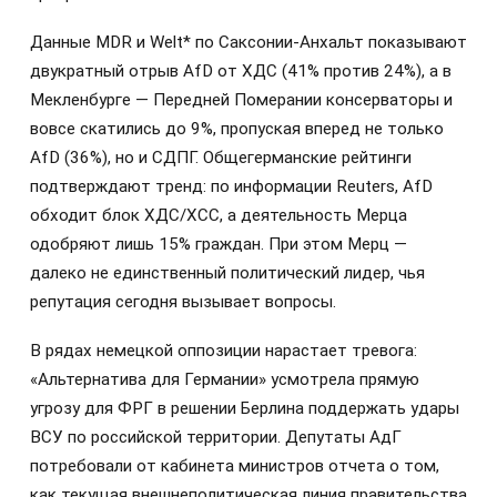
Данные MDR и Welt* по Саксонии-Анхальт показывают
двукратный отрыв AfD от ХДС (41% против 24%), а в
Мекленбурге — Передней Померании консерваторы и
вовсе скатились до 9%, пропуская вперед не только
AfD (36%), но и СДПГ. Общегерманские рейтинги
подтверждают тренд: по информации Reuters, AfD
обходит блок ХДС/ХСС, а деятельность Мерца
одобряют лишь 15% граждан. При этом Мерц —
далеко не единственный политический лидер, чья
репутация сегодня вызывает вопросы.
В рядах немецкой оппозиции нарастает тревога:
«Альтернатива для Германии» усмотрела прямую
угрозу для ФРГ в решении Берлина поддержать удары
ВСУ по российской территории. Депутаты АдГ
потребовали от кабинета министров отчета о том,
как текущая внешнеполитическая линия правительства