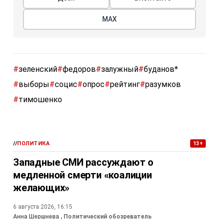
МАХ
#
зеленский
#
федоров
#
залужный
#
буданов*
#
выборы
#
социс
#
опрос
#
рейтинг
#
разумков
#
тимошенко
//
ПОЛИТИКА
13+
Западные СМИ рассуждают о
медленной смерти «коалиции
желающих»
6 августа 2026, 16:15
Анна Шершнева
, Политический обозреватель