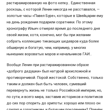
растиражированную на фото кепку… Единственная
роскошь, с которой Ленин никогда не расставался, —
золотые часы «Павел Буре», которые в Швейцарии ему
на день рождения подарили соратники. По этому
хронографу Ильич отмерял время до последнего дня
своей жизни, хотя, конечно, мог бы при желании
собрать коллекцию тикающих шедевров куда более
обширную и богатую, чем, например, у многих
нынешних вороватых мэров и начальников ГАИ…
Вообще Ленин при растиражированном образе
«доброго дедушки» был натурой архисложной и
противоречивой. Порой жестокой. Собственно, только
таким и должен был быть человек, сумевший
перевернуть жизнь не только Российской империи, но,
по сути, и всего мира, заставив историков и политиков
до сих пор спорить до хрипоты: хорошо или плохо он
сделал и соратникам, и будущим поколениям? Причём,