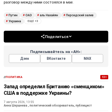
разговор между ними состоялся в мае.
Путин
ОАЭ
аль Нахайян
Персидский залив
#
#
#
#
Украина
#
ЕЩЕ +3
Поделиться
Подписывайтесь на «АН»:
Дзен
ВКонтакте
МАХ
//
ПОЛИТИКА
13+
Запад определил Британию «сменщиком»
США в поддержке Украины?
7 августа 2026, 13:55
Анна Шершнева
, политический обозреватель, публицист