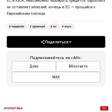
ЕС и ЕАЭС невозможно. Выбирать придётся. Евросоюз
не оставляет иллюзий: хочешь в ЕС — прощайся с
Евразийским союзом.
пашинян
армения
ес
еаэс
#
#
#
#
Поделиться
Подписывайтесь на «АН»:
Дзен
ВКонтакте
МАХ
//
ПОЛИТИКА
13+