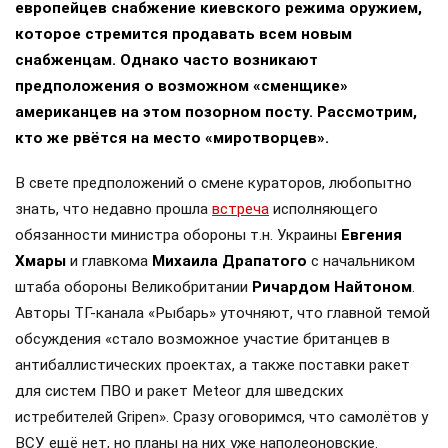
европейцев снабжение киевского режима оружием,
которое стремится продавать всем новым
снабженцам. Однако часто возникают
предположения о возможном «сменщике»
американцев на этом позорном посту. Рассмотрим,
кто же рвётся на место «миротворцев».
В свете предположений о смене кураторов, любопытно
знать, что недавно прошла
встреча
исполняющего
обязанности министра обороны т.н. Украины
Евгения
Хмары
и главкома
Михаила Драпатого
с начальником
штаба обороны Великобритании
Ричардом Найтоном
.
Авторы ТГ-канала «Рыбарь» уточняют, что главной темой
обсуждения «стало возможное участие британцев в
антибаллистических проектах, а также поставки ракет
для систем ПВО и ракет Meteor для шведских
истребителей Gripen». Сразу оговоримся, что самолётов у
ВСУ ещё нет, но планы на них уже наполеоновские.