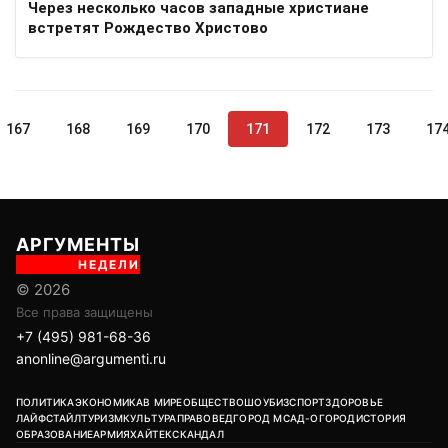
Через несколько часов западные христиане
встретят Рождество Христово
167
168
169
170
171
172
173
17
АРГУМЕНТЫ
НЕДЕЛИ
© 2026
Все права защищены
+7 (495) 981-68-36
anonline@argumenti.ru
ПОЛИТИКА
ЭКОНОМИКА
В МИРЕ
ОБЩЕСТВО
ШОУБИЗ
СПОРТ
ЗДОРОВЬЕ
ЛАЙФСТАЙЛ
ТУРИЗМ
КУЛЬТУРА
ПРАВОВЕД
ГОРОД М
САД-ОГОРОД
ИСТОРИЯ
ОБРАЗОВАНИЕ
АРМИЯ
ХАЙТЕК
СКАНДАЛ