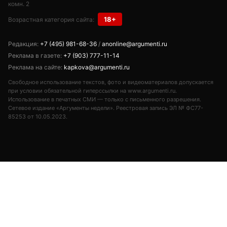
комн. 2
18+
Возрастная категория сайта:
Редакция:
+7 (495) 981-68-36
/
anonline@argumenti.ru
Реклама в газете:
+7 (903) 777-11-14
Реклама на сайте:
kapkova@argumenti.ru
Свободное использование текстов, фото и видеоматериалов допускается
при условии обязательной гиперссылки на www.argumenti.ru.
Использование в печатных СМИ — только с письменного разрешения.
Сетевое издание «Аргументы недели». Реестровая запись ЭЛ № ФС77-
85253 от 10.05.2023.