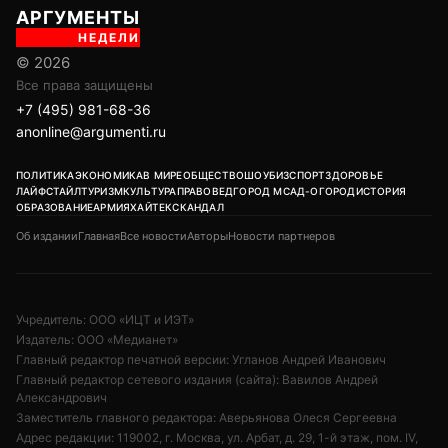
АРГУМЕНТЫ
НЕДЕЛИ
© 2026
Все права защищены
+7 (495) 981-68-36
anonline@argumenti.ru
ПОЛИТИКА
ЭКОНОМИКА
В МИРЕ
ОБЩЕСТВО
ШОУБИЗ
СПОРТ
ЗДОРОВЬЕ
ЛАЙФСТАЙЛ
ТУРИЗМ
КУЛЬТУРА
ПРАВОВЕД
ГОРОД М
САД-ОГОРОД
ИСТОРИЯ
ОБРАЗОВАНИЕ
АРМИЯ
ХАЙТЕК
СКАНДАЛ
Об издании
Главная
Все новости
Авторы
Новости партнеров
Учредитель: ООО «ИЦТ и ИЭТ»
Издатель: ООО «Медианет»
Главный редактор печатной версии: Угланов Андрей Иванович
Главный редактор сетевого издания (сайта): Вавилов Андрей
Александрович
Заместитель главного редактора: Аверьянова Олеся Сергеевна
Адрес редакции: 119002, г. Москва, ул. Арбат, д. 29, 1-й этаж, пом. IV,