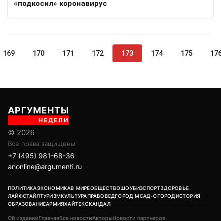
«подкосил» коронавирус
169
170
171
172
173
174
175
17
АРГУМЕНТЫ
НЕДЕЛИ
© 2026
Все права защищены
+7 (495) 981-68-36
anonline@argumenti.ru
ПОЛИТИКА
ЭКОНОМИКА
В МИРЕ
ОБЩЕСТВО
ШОУБИЗ
СПОРТ
ЗДОРОВЬЕ
ЛАЙФСТАЙЛ
ТУРИЗМ
КУЛЬТУРА
ПРАВОВЕД
ГОРОД М
САД-ОГОРОД
ИСТОРИЯ
ОБРАЗОВАНИЕ
АРМИЯ
ХАЙТЕК
СКАНДАЛ
Об издании
Главная
Все новости
Авторы
Новости партнеров