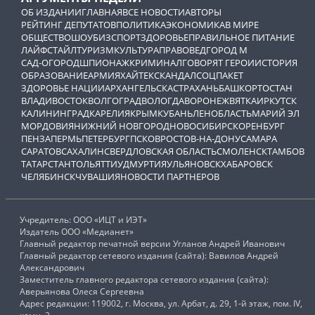
ОБ ИЗДАНИИ
ГЛАВНАЯ
ВСЕ НОВОСТИ
АВТОРЫ
РЕЙТИНГ ДЕПУТАТОВ
ПОЛИТИКА
ЭКОНОМИКА
В МИРЕ
ОБЩЕСТВО
ШОУБИЗ
СПОРТ
ЗДОРОВЬЕ
ПРАВИЛЬНОЕ ПИТАНИЕ
ЛАЙФСТАЙЛ
ТУРИЗМ
КУЛЬТУРА
ПРАВОВЕД
ГОРОД М
САД-ОГОРОД
ШПИОНАЖ
КРИМИНАЛ
ГОВОРЯТ ГЕРОИ
ИСТОРИЯ
ОБРАЗОВАНИЕ
АРМИЯ
ХАЙТЕК
СКАНДАЛ
СОЦПАКЕТ
ЗДОРОВЬЕ НАЦИИ
АРХАНГЕЛЬСК
АСТРАХАНЬ
БАШКОРТОСТАН
ВЛАДИВОСТОК
ВОЛГОГРАД
ВОЛОГДА
ВОРОНЕЖ
ВЯТКА
ИРКУТСК
КАЛИНИНГРАД
КАРЕЛИЯ
КРЫМ
КУБАНЬ
ЛЕНОБЛАСТЬ
МАРИЙ ЭЛ
МОРДОВИЯ
НИЖНИЙ НОВГОРОД
НОВОСИБИРСК
ОРЕНБУРГ
ПЕНЗА
ПЕРМЬ
ПЕТЕРБУРГ
ПСКОВ
РОСТОВ-НА-ДОНУ
САМАРА
САРАТОВ
САХАЛИН
СВЕРДЛОВСКАЯ ОБЛАСТЬ
СМОЛЕНСК
ТАМБОВ
ТАТАРСТАН
ТОЛЬЯТТИ
УДМУРТИЯ
УЛЬЯНОВСК
ХАБАРОВСК
ЧЕЛЯБИНСК
ЧУВАШИЯ
НОВОСТИ ПАРТНЕРОВ
Учредитель: ООО «ИЦТ и ИЭТ»
Издатель ООО «Медианет»
Главный редактор печатной версии Угланов Андрей Иванович
Главный редактор сетевого издания (сайта): Вавилов Андрей
Александрович
Заместитель главного редактора сетевого издания (сайта):
Аверьянова Олеся Сергеевна
Адрес редакции: 119002, г. Москва, ул. Арбат, д. 29, 1-й этаж, пом. IV,