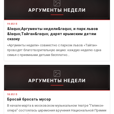
АРГУМЕНТЫ НЕДЕЛИ
19.05.15
&laquo;Аргументы недели&raquo; и парк львов
&laquo;Тайган&raquo; дарят крымским детям
сказку
«Аргументы недели» совместно с парком львов «Тайган»
проводят благотворительную акцию: каждую неделю одна
семья с приемными детьми бесплатно…
АРГУМЕНТЫ НЕДЕЛИ
18.05.15
Бросай бросать мусор
В начале марта в московском музыкальном театре "Геликон-
опера" состоялась церемония вручения Национальной Премии