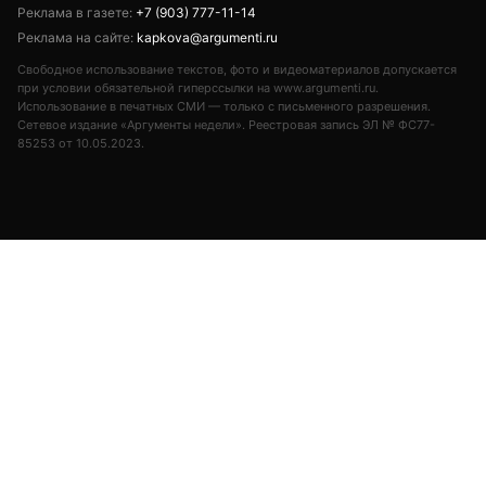
Реклама в газете:
+7 (903) 777-11-14
Реклама на сайте:
kapkova@argumenti.ru
Свободное использование текстов, фото и видеоматериалов допускается
при условии обязательной гиперссылки на www.argumenti.ru.
Использование в печатных СМИ — только с письменного разрешения.
Сетевое издание «Аргументы недели». Реестровая запись ЭЛ № ФС77-
85253 от 10.05.2023.