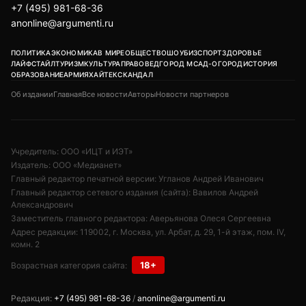
+7 (495) 981-68-36
anonline@argumenti.ru
ПОЛИТИКА
ЭКОНОМИКА
В МИРЕ
ОБЩЕСТВО
ШОУБИЗ
СПОРТ
ЗДОРОВЬЕ
ЛАЙФСТАЙЛ
ТУРИЗМ
КУЛЬТУРА
ПРАВОВЕД
ГОРОД М
САД-ОГОРОД
ИСТОРИЯ
ОБРАЗОВАНИЕ
АРМИЯ
ХАЙТЕК
СКАНДАЛ
Об издании
Главная
Все новости
Авторы
Новости партнеров
Учредитель: ООО «ИЦТ и ИЭТ»
Издатель: ООО «Медианет»
Главный редактор печатной версии: Угланов Андрей Иванович
Главный редактор сетевого издания (сайта): Вавилов Андрей
Александрович
Заместитель главного редактора: Аверьянова Олеся Сергеевна
Адрес редакции: 119002, г. Москва, ул. Арбат, д. 29, 1-й этаж, пом. IV,
комн. 2
18+
Возрастная категория сайта:
Редакция:
+7 (495) 981-68-36
/
anonline@argumenti.ru