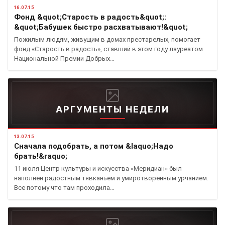
16.07.15
Фонд &quot;Старость в радость&quot;:
&quot;Бабушек быстро расхватывают!&quot;
Пожилым людям, живущим в домах престарелых, помогает
фонд «Старость в радость», ставший в этом году лауреатом
Национальной Премии Добрых…
АРГУМЕНТЫ НЕДЕЛИ
13.07.15
Сначала подобрать, а потом &laquo;Надо
брать!&raquo;
11 июля Центр культуры и искусства «Меридиан» был
наполнен радостным тявканьем и умиротворенным урчанием.
Все потому что там проходила…