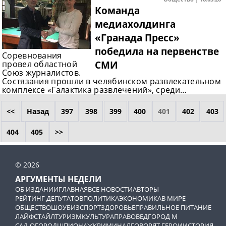
Команда
медиахолдинга
«Гранада Пресс»
победила на первенстве
Соревнования
СМИ
провел областной
Союз журналистов.
Состязания прошли в челябинском развлекательном
комплексе «Галактика развлечений», среди…
<<
Назад
397
398
399
400
401
402
403
404
405
>>
© 2026
АРГУМЕНТЫ НЕДЕЛИ
ОБ ИЗДАНИИ
ГЛАВНАЯ
ВСЕ НОВОСТИ
АВТОРЫ
РЕЙТИНГ ДЕПУТАТОВ
ПОЛИТИКА
ЭКОНОМИКА
В МИРЕ
ОБЩЕСТВО
ШОУБИЗ
СПОРТ
ЗДОРОВЬЕ
ПРАВИЛЬНОЕ ПИТАНИЕ
ЛАЙФСТАЙЛ
ТУРИЗМ
КУЛЬТУРА
ПРАВОВЕД
ГОРОД М
САД-ОГОРОД
ШПИОНАЖ
КРИМИНАЛ
ГОВОРЯТ ГЕРОИ
ИСТОРИЯ