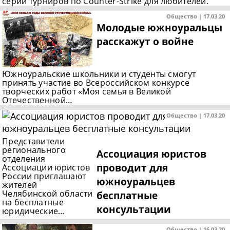
серии турниров по Counter-Strike для любителей.
Общество | 17.03.20
Молодые южноуральцы
расскажут о войне
Южноуральские школьники и студенты смогут
принять участие во Всероссийском конкурсе
творческих работ «Моя семья в Великой
Отечественной…
Общество | 17.03.20
Представители
регионального
Ассоциация юристов
отделения
проводит для
Ассоциации юристов
России приглашают
южноуральцев
жителей
Челябинской области
бесплатные
на бесплатные
консультации
юридические…
Общество | 16.03.20