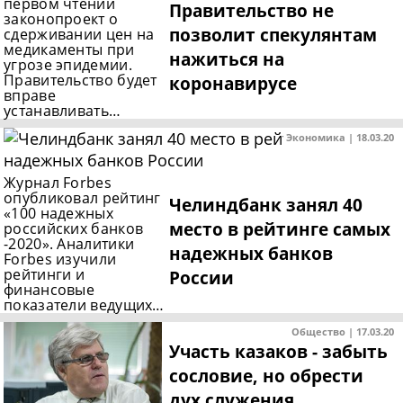
первом чтении
Правительство не
законопроект о
позволит спекулянтам
сдерживании цен на
медикаменты при
нажиться на
угрозе эпидемии.
Правительство будет
коронавирусе
вправе
устанавливать…
Экономика | 18.03.20
Журнал Forbes
опубликовал рейтинг
Челиндбанк занял 40
«100 надежных
место в рейтинге самых
российских банков
-2020». Аналитики
надежных банков
Forbes изучили
рейтинги и
России
финансовые
показатели ведущих…
Общество | 17.03.20
Участь казаков - забыть
сословие, но обрести
дух служения