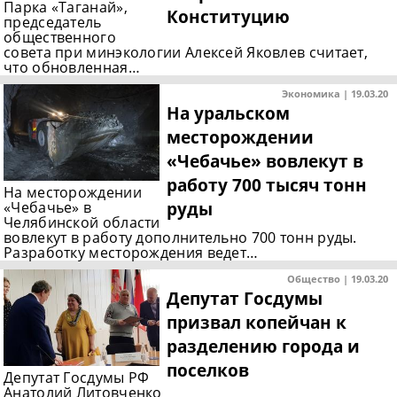
Парка «Таганай»,
Конституцию
председатель
общественного
совета при минэкологии Алексей Яковлев считает,
что обновленная…
Экономика | 19.03.20
На уральском
месторождении
«Чебачье» вовлекут в
работу 700 тысяч тонн
На месторождении
руды
«Чебачье» в
Челябинской области
вовлекут в работу дополнительно 700 тонн руды.
Разработку месторождения ведет…
Общество | 19.03.20
Депутат Госдумы
призвал копейчан к
разделению города и
поселков
Депутат Госдумы РФ
Анатолий Литовченко