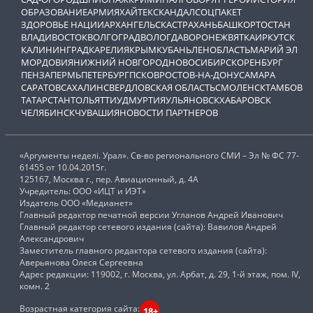
ОБРАЗОВАНИЕ
АРМИЯ
ХАЙТЕК
СКАНДАЛ
СОЦПАКЕТ
ЗДОРОВЬЕ НАЦИИ
АРХАНГЕЛЬСК
АСТРАХАНЬ
БАШКОРТОСТАН
ВЛАДИВОСТОК
ВОЛГОГРАД
ВОЛОГДА
ВОРОНЕЖ
ВЯТКА
ИРКУТСК
КАЛИНИНГРАД
КАРЕЛИЯ
КРЫМ
КУБАНЬ
ЛЕНОБЛАСТЬ
МАРИЙ ЭЛ
МОРДОВИЯ
НИЖНИЙ НОВГОРОД
НОВОСИБИРСК
ОРЕНБУРГ
ПЕНЗА
ПЕРМЬ
ПЕТЕРБУРГ
ПСКОВ
РОСТОВ-НА-ДОНУ
САМАРА
САРАТОВ
САХАЛИН
СВЕРДЛОВСКАЯ ОБЛАСТЬ
СМОЛЕНСК
ТАМБОВ
ТАТАРСТАН
ТОЛЬЯТТИ
УДМУРТИЯ
УЛЬЯНОВСК
ХАБАРОВСК
ЧЕЛЯБИНСК
ЧУВАШИЯ
НОВОСТИ ПАРТНЕРОВ
«Аргументы неделi. Урал». Св-во регионального СМИ – Эл № ФС 77-
61455 от 10.04.2015г.
125167, Москва г., пер. Авиационный, д. 4А
Учредитель: ООО «ИЦТ и ИЭТ»
Издатель ООО «Медианет»
Главный редактор печатной версии Угланов Андрей Иванович
Главный редактор сетевого издания (сайта): Вавилов Андрей
Александрович
Заместитель главного редактора сетевого издания (сайта):
Аверьянова Олеся Сергеевна
Адрес редакции: 119002, г. Москва, ул. Арбат, д. 29, 1-й этаж, пом. IV,
комн. 2
Возрастная категория сайта:
18+