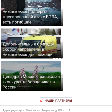
Нижнекамск подвергся
массированной атаке БПЛА,
есть погибшие
Дополнительные бригады
скорой направлены в
Нижнекамск для помощи
пострадавшим при атаке БПЛА
10/08/2026 – Новости
Депздрав Москвы рассказал о
«конкуренте борщевика» в
России
//
НАШИ ПАРТНЕРЫ
Адрес редакции: Москва, ул. Тверская, д. 8/2 стр. 1