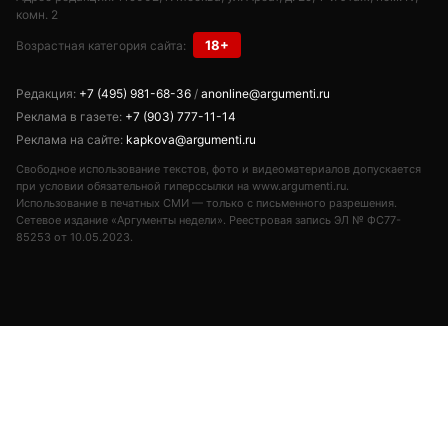
комн. 2
18+
Возрастная категория сайта:
Редакция:
+7 (495) 981-68-36
/
anonline@argumenti.ru
Реклама в газете:
+7 (903) 777-11-14
Реклама на сайте:
kapkova@argumenti.ru
Свободное использование текстов, фото и видеоматериалов допускается
при условии обязательной гиперссылки на www.argumenti.ru.
Использование в печатных СМИ — только с письменного разрешения.
Сетевое издание «Аргументы недели». Реестровая запись ЭЛ № ФС77-
85253 от 10.05.2023.