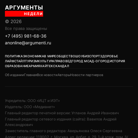
АРГУМЕНТЫ
НЕДЕЛИ
© 2026
Все права защищены
+7 (495) 981-68-36
anonline@argumenti.ru
ПОЛИТИКА
ЭКОНОМИКА
В МИРЕ
ОБЩЕСТВО
ШОУБИЗ
СПОРТ
ЗДОРОВЬЕ
ЛАЙФСТАЙЛ
ТУРИЗМ
КУЛЬТУРА
ПРАВОВЕД
ГОРОД М
САД-ОГОРОД
ИСТОРИЯ
ОБРАЗОВАНИЕ
АРМИЯ
ХАЙТЕК
СКАНДАЛ
Об издании
Главная
Все новости
Авторы
Новости партнеров
Учредитель: ООО «ИЦТ и ИЭТ»
Издатель: ООО «Медианет»
Главный редактор печатной версии: Угланов Андрей Иванович
Главный редактор сетевого издания (сайта): Вавилов Андрей
Александрович
Заместитель главного редактора: Аверьянова Олеся Сергеевна
Адрес редакции: 119002, г. Москва, ул. Арбат, д. 29, 1-й этаж, пом. IV,