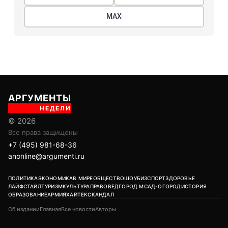
МАХ
АРГУМЕНТЫ
НЕДЕЛИ
© 2026
Все права защищены
+7 (495) 981-68-36
anonline@argumenti.ru
ПОЛИТИКА
ЭКОНОМИКА
В МИРЕ
ОБЩЕСТВО
ШОУБИЗ
СПОРТ
ЗДОРОВЬЕ
ЛАЙФСТАЙЛ
ТУРИЗМ
КУЛЬТУРА
ПРАВОВЕД
ГОРОД М
САД-ОГОРОД
ИСТОРИЯ
ОБРАЗОВАНИЕ
АРМИЯ
ХАЙТЕК
СКАНДАЛ
Об издании
Главная
Все новости
Авторы