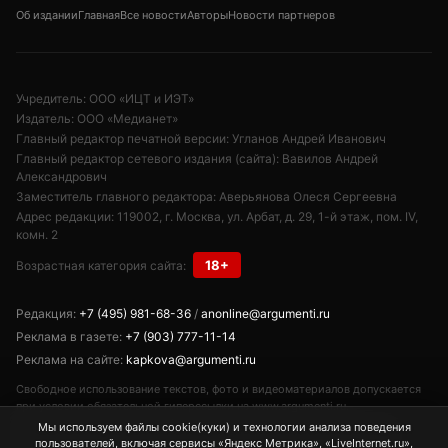
Об издании
Главная
Все новости
Авторы
Новости партнеров
Учредитель: ООО «ИЦТ и ИЭТ»
Издатель: ООО «Медианет»
Главный редактор печатной версии: Угланов Андрей Иванович
Главный редактор сетевого издания (сайта): Вавилов Андрей
Александрович
Заместитель главного редактора: Аверьянова Олеся Сергеевна
Адрес редакции: 119002, г. Москва, ул. Арбат, д. 29, 1-й этаж, пом. IV,
комн. 2
18+
Возрастная категория сайта:
Редакция:
+7 (495) 981-68-36
/
anonline@argumenti.ru
Реклама в газете:
+7 (903) 777-11-14
Реклама на сайте:
kapkova@argumenti.ru
Свободное использование текстов, фото и видеоматериалов допускается
при условии обязательной гиперссылки на www.argumenti.ru.
Использование в печатных СМИ — только с письменного разрешения.
Мы используем файлы cookie(куки) и технологии анализа поведения
Сетевое издание «Аргументы недели». Реестровая запись ЭЛ № ФС77-
пользователей, включая сервисы «Яндекс Метрика», «LiveInternet.ru»,