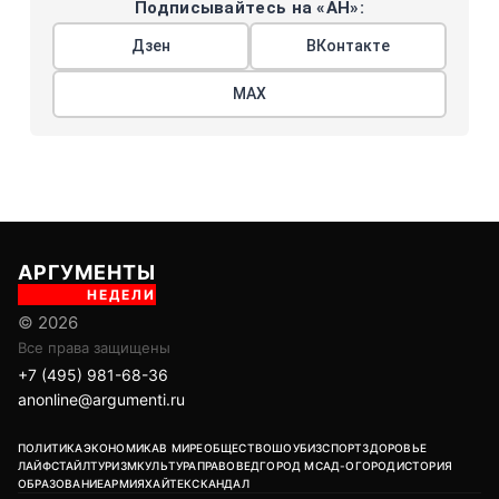
Подписывайтесь на «АН»:
Дзен
ВКонтакте
МАХ
АРГУМЕНТЫ
НЕДЕЛИ
© 2026
Все права защищены
+7 (495) 981-68-36
anonline@argumenti.ru
ПОЛИТИКА
ЭКОНОМИКА
В МИРЕ
ОБЩЕСТВО
ШОУБИЗ
СПОРТ
ЗДОРОВЬЕ
ЛАЙФСТАЙЛ
ТУРИЗМ
КУЛЬТУРА
ПРАВОВЕД
ГОРОД М
САД-ОГОРОД
ИСТОРИЯ
ОБРАЗОВАНИЕ
АРМИЯ
ХАЙТЕК
СКАНДАЛ