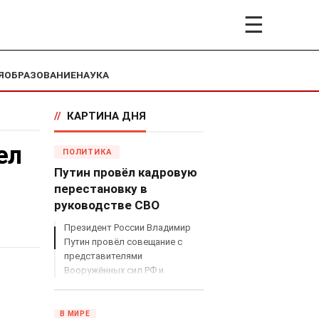
☰
Я
ОБРАЗОВАНИЕ
НАУКА
//
КАРТИНА ДНЯ
ел
ПОЛИТИКА
Путин провёл кадровую
перестановку в
руководстве СВО
Президент России Владимир
Путин провёл совещание с
представителями
Вооружённых сил РФ и
объявил о серьёзных
кадровых изменениях в
руководстве спецоперацией.
В МИРЕ