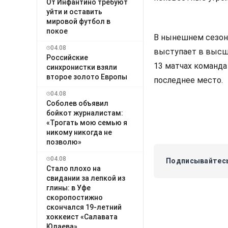
От Инфантино требуют
уйти и оставить
мировой футбол в
покое
В нынешнем сезоне
04.08
выступает в высш
Российские
13 матчах команда
синхронистки взяли
второе золото Европы
последнее место.
04.08
Соболев объявил
бойкот журналистам:
«Трогать мою семью я
никому никогда не
позволю»
04.08
Подписывайтесь
Стало плохо на
свидании за лепкой из
глины: в Уфе
скоропостижно
скончался 19-летний
хоккеист «Салавата
Юлаева»