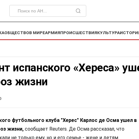
КА
ОБЩЕСТВО
В МИРЕ
АРМИЯ
ПРОИСШЕСТВИЯ
КУЛЬТУРА
ИСТОРИ
нт испанского «Хереса» уш
роз жизни
0
кого футбольного клуба "Херес" Карлос де Осма ушел в
роз жизни,
сообщает Reuters. Де Осма рассказал, что
ли не только ему, но и его семье - жене и детям.