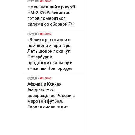
02.08
НОВОЕ
Не вышедший в playoff
ЧМ-2026 Узбекистан
готов померяться
силами со сборной РФ
29.07
НОВОЕ
«Зенит» расстался с
чемпионом: вратарь
Латышонок покинул
Петербург и
продолжит карьеру в
«Нижнем Новгороде»
28.07
НОВОЕ
Африка и Южная
Америка – за
возвращение России в
мировой футбол.
Европа снова гадит