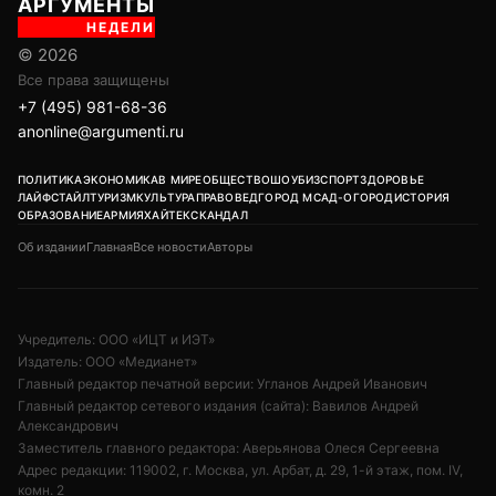
АРГУМЕНТЫ
НЕДЕЛИ
© 2026
Все права защищены
+7 (495) 981-68-36
anonline@argumenti.ru
ПОЛИТИКА
ЭКОНОМИКА
В МИРЕ
ОБЩЕСТВО
ШОУБИЗ
СПОРТ
ЗДОРОВЬЕ
ЛАЙФСТАЙЛ
ТУРИЗМ
КУЛЬТУРА
ПРАВОВЕД
ГОРОД М
САД-ОГОРОД
ИСТОРИЯ
ОБРАЗОВАНИЕ
АРМИЯ
ХАЙТЕК
СКАНДАЛ
Об издании
Главная
Все новости
Авторы
Учредитель: ООО «ИЦТ и ИЭТ»
Издатель: ООО «Медианет»
Главный редактор печатной версии: Угланов Андрей Иванович
Главный редактор сетевого издания (сайта): Вавилов Андрей
Александрович
Заместитель главного редактора: Аверьянова Олеся Сергеевна
Адрес редакции: 119002, г. Москва, ул. Арбат, д. 29, 1-й этаж, пом. IV,
комн. 2