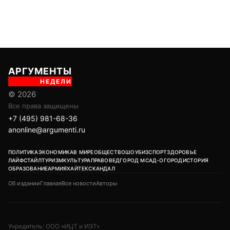
АРГУМЕНТЫ
НЕДЕЛИ
© 2026
Все права защищены
+7 (495) 981-68-36
anonline@argumenti.ru
ПОЛИТИКА
ЭКОНОМИКА
В МИРЕ
ОБЩЕСТВО
ШОУБИЗ
СПОРТ
ЗДОРОВЬЕ
ЛАЙФСТАЙЛ
ТУРИЗМ
КУЛЬТУРА
ПРАВОВЕД
ГОРОД М
САД-ОГОРОД
ИСТОРИЯ
ОБРАЗОВАНИЕ
АРМИЯ
ХАЙТЕК
СКАНДАЛ
Об издании
Главная
Все новости
Авторы
Учредитель: ООО «ИЦТ и ИЭТ»