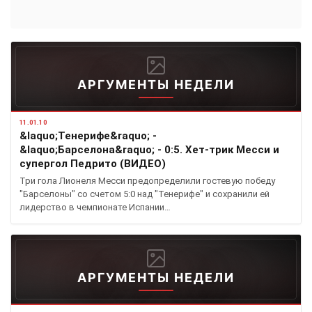
АРГУМЕНТЫ НЕДЕЛИ
11.01.10
&laquo;Тенерифе&raquo; -
&laquo;Барселона&raquo; - 0:5. Хет-трик Месси и
супергол Педрито (ВИДЕО)
Три гола Лионеля Месси предопределили гостевую победу
"Барселоны" со счетом 5:0 над "Тенерифе" и сохранили ей
лидерство в чемпионате Испании…
АРГУМЕНТЫ НЕДЕЛИ