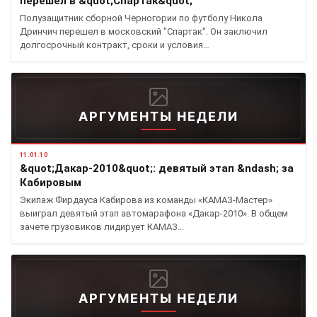
перешел в &quot;Спартак&quot;
Полузащитник сборной Черногории по футболу Никола
Дринчич перешел в московский "Спартак". Он заключил
долгосрочный контракт, сроки и условия…
АРГУМЕНТЫ НЕДЕЛИ
11.01.10
&quot;Дакар-2010&quot;: девятый этап &ndash; за
Кабировым
Экипаж Фирдауса Кабирова из команды «КАМАЗ-Мастер»
выиграл девятый этап автомарафона «Дакар-2010». В общем
зачете грузовиков лидирует КАМАЗ…
АРГУМЕНТЫ НЕДЕЛИ