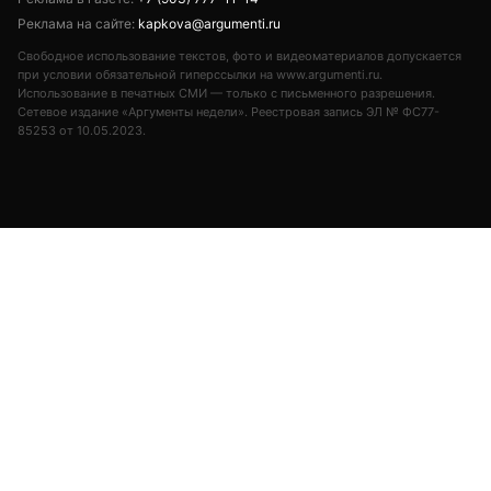
Реклама на сайте:
kapkova@argumenti.ru
Свободное использование текстов, фото и видеоматериалов допускается
при условии обязательной гиперссылки на www.argumenti.ru.
Использование в печатных СМИ — только с письменного разрешения.
Сетевое издание «Аргументы недели». Реестровая запись ЭЛ № ФС77-
85253 от 10.05.2023.