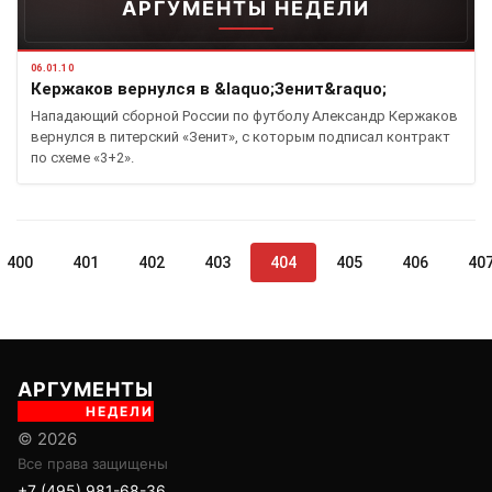
АРГУМЕНТЫ НЕДЕЛИ
06.01.10
Кержаков вернулся в &laquo;Зенит&raquo;
Нападающий сборной России по футболу Александр Кержаков
вернулся в питерский «Зенит», с которым подписал контракт
по схеме «3+2».
400
401
402
403
404
405
406
40
АРГУМЕНТЫ
НЕДЕЛИ
© 2026
Все права защищены
+7 (495) 981-68-36