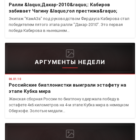
Ралли &laquo;Дакар-2010&raquo;: Кабиров
забивает Чагину &laquo;гол престижа&raquo;
Экипаж "КамАЗа" под руководством Фирдауса Кабирова стал
победителем пятого этапа ралли "Дакар-2010". Это первая
победа Кабирова в нынешнем…
АРГУМЕНТЫ НЕДЕЛИ
06.01.10
Российские биатлонистки выиграли эстафету на
этапе Кубка мира
Женская сборная России по биатлону одержала победу в
эстафете 4х6 километров на 4-м этапе Кубка мира в немецком
Оберхофе. Золотые медали…