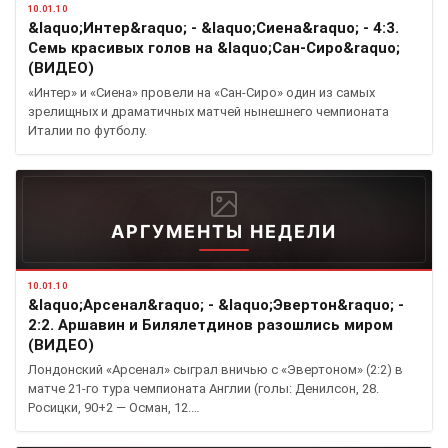
10.01.10
&laquo;Интер&raquo; - &laquo;Сиена&raquo; - 4:3.
Семь красивых голов на &laquo;Сан-Сиро&raquo;
(ВИДЕО)
«Интер» и «Сиена» провели на «Сан-Сиро» один из самых
зрелищных и драматичных матчей нынешнего чемпионата
Италии по футболу.
АРГУМЕНТЫ НЕДЕЛИ
10.01.10
&laquo;Арсенал&raquo; - &laquo;Эвертон&raquo; -
2:2. Аршавин и Билялетдинов разошлись миром
(ВИДЕО)
Лондонский «Арсенал» сыграл вничью с «Эвертоном» (2:2) в
матче 21-го тура чемпионата Англии (голы: Денилсон, 28.
Росицки, 90+2 — Осман, 12.…