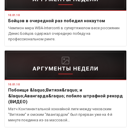
10.01.10
Бойцов в очередной раз победил нокаутом
Чемпион мира WBA-Interconti в супертяжелом весе россиянин
Денис Бойцов одержал очередную победу на
профессиональном ринге.
АРГУМЕНТЫ НЕДЕЛИ
10.01.10
Побоище &laquo;Витязя&raquo; и
&laquo;Авангарда&raquo; побило штрафной рекорд
(ВИДЕО)
Матч Континентальной хоккейной лиги между чеховским
"Витязем" и омским "Авангардом" был прерван уже на 4-й
минуте поединка из-за массовой…