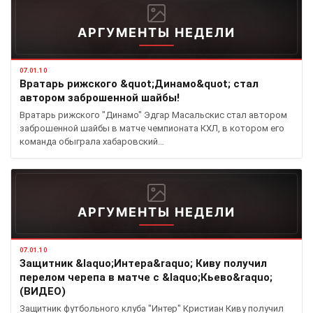
АРГУМЕНТЫ НЕДЕЛИ
07.01.10
Вратарь рижского &quot;Динамо&quot; стал
автором заброшенной шайбы!
Вратарь рижского "Динамо" Эдгар Масальскис стал автором
заброшенной шайбы в матче чемпионата КХЛ, в котором его
команда обыграла хабаровский…
АРГУМЕНТЫ НЕДЕЛИ
07.01.10
Защитник &laquo;Интера&raquo; Киву получил
перелом черепа в матче с &laquo;Кьево&raquo;
(ВИДЕО)
Защитник футбольного клуба "Интер" Кристиан Киву получил