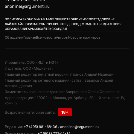
anonline@argumenti.ru
ПОЛИТИКА
ЭКОНОМИКА
В МИРЕ
ОБЩЕСТВО
ШОУБИЗ
СПОРТ
ЗДОРОВЬЕ
ЛАЙФСТАЙЛ
ТУРИЗМ
КУЛЬТУРА
ПРАВОВЕД
ГОРОД М
САД-ОГОРОД
ИСТОРИЯ
ОБРАЗОВАНИЕ
АРМИЯ
ХАЙТЕК
СКАНДАЛ
Об издании
Главная
Все новости
Авторы
Новости партнеров
Учредитель: ООО «ИЦТ и ИЭТ»
Издатель: ООО «Медианет»
Главный редактор печатной версии: Угланов Андрей Иванович
Главный редактор сетевого издания (сайта): Вавилов Андрей
Александрович
Заместитель главного редактора: Аверьянова Олеся Сергеевна
Адрес редакции: 119002, г. Москва, ул. Арбат, д. 29, 1-й этаж, пом. IV,
комн. 2
18+
Возрастная категория сайта:
Редакция:
+7 (495) 981-68-36
/
anonline@argumenti.ru
Реклама в газете:
+7 (903) 777-11-14