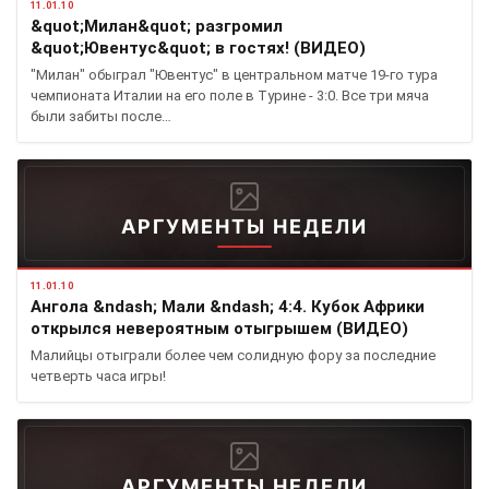
11.01.10
&quot;Милан&quot; разгромил
&quot;Ювентус&quot; в гостях! (ВИДЕО)
"Милан" обыграл "Ювентус" в центральном матче 19-го тура
чемпионата Италии на его поле в Турине - 3:0. Все три мяча
были забиты после…
АРГУМЕНТЫ НЕДЕЛИ
11.01.10
Ангола &ndash; Мали &ndash; 4:4. Кубок Африки
открылся невероятным отыгрышем (ВИДЕО)
Малийцы отыграли более чем солидную фору за последние
четверть часа игры!
АРГУМЕНТЫ НЕДЕЛИ