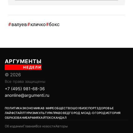
#
валуев
#
кличко
#
бокс
АРГУМЕНТЫ
НЕДЕЛИ
© 2026
Все права защищены
+7 (495) 981-68-36
anonline@argumenti.ru
ПОЛИТИКА
ЭКОНОМИКА
В МИРЕ
ОБЩЕСТВО
ШОУБИЗ
СПОРТ
ЗДОРОВЬЕ
ЛАЙФСТАЙЛ
ТУРИЗМ
КУЛЬТУРА
ПРАВОВЕД
ГОРОД М
САД-ОГОРОД
ИСТОРИЯ
ОБРАЗОВАНИЕ
АРМИЯ
ХАЙТЕК
СКАНДАЛ
Об издании
Главная
Все новости
Авторы