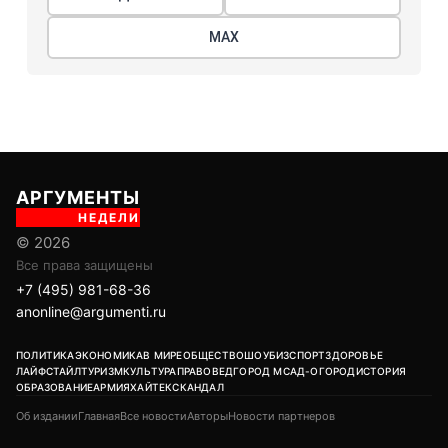
МАХ
АРГУМЕНТЫ
НЕДЕЛИ
© 2026
Все права защищены
+7 (495) 981-68-36
anonline@argumenti.ru
ПОЛИТИКА
ЭКОНОМИКА
В МИРЕ
ОБЩЕСТВО
ШОУБИЗ
СПОРТ
ЗДОРОВЬЕ
ЛАЙФСТАЙЛ
ТУРИЗМ
КУЛЬТУРА
ПРАВОВЕД
ГОРОД М
САД-ОГОРОД
ИСТОРИЯ
ОБРАЗОВАНИЕ
АРМИЯ
ХАЙТЕК
СКАНДАЛ
Об издании
Главная
Все новости
Авторы
Новости партнеров