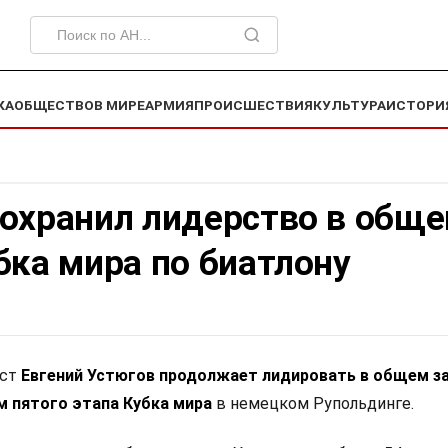
КА
ОБЩЕСТВО
В МИРЕ
АРМИЯ
ПРОИСШЕСТВИЯ
КУЛЬТУРА
ИСТОРИ
сохранил лидерство в общ
бка мира по биатлону
ист
Евгений Устюгов продолжает лидировать в общем з
м пятого этапа Кубка мира
в немецком Рупольдинге.