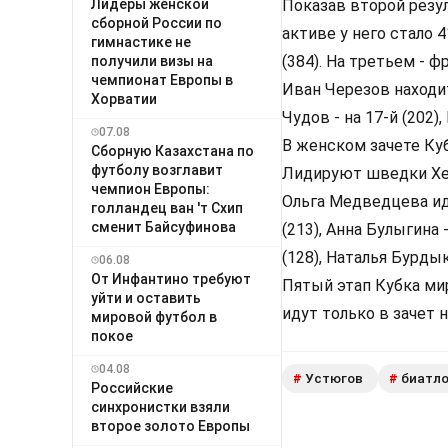
Лидеры женской
Показав второй резул
сборной России по
активе у него стало
гимнастике не
(384). На третьем - ф
получили визы на
чемпионат Европы в
Иван Черезов находитс
Хорватии
Чудов - на 17-й (202),
07.08
В женском зачете Куб
Сборную Казахстана по
футболу возглавит
Лидируют шведки Хел
чемпион Европы:
Ольга Медведцева иде
голландец ван 'т Схип
сменит Байсуфинова
(213), Анна Булыгина -
(128), Наталья Бурдыка
06.08
От Инфантино требуют
Пятый этап Кубка ми
уйти и оставить
идут только в зачет 
мировой футбол в
покое
04.08
Устюгов
биатл
#
#
Российские
синхронистки взяли
второе золото Европы