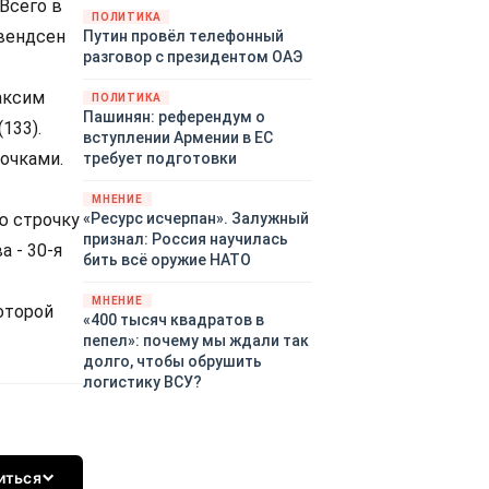
 Всего в
закупленное ранее оружие.
ПОЛИТИКА
Свендсен
Путин провёл телефонный
Также американская
разговор с президентом ОАЭ
администрация скидывает на
европейцев снабжение
Максим
ПОЛИТИКА
киевского режима оружием,
Пашинян: референдум о
которое стремится продавать
(133).
вступлении Армении в ЕС
всем новым снабженцам.
очками.
требует подготовки
Однако часто возникают
предположения о возможном
МНЕНИЕ
«сменщике» американцев на
«Ресурс исчерпан». Залужный
ю строчку
этом позорном посту.
признал: Россия научилась
а - 30-я
Рассмотрим, кто же рвётся на
бить всё оружие НАТО
место «миротворцев».
МНЕНИЕ
оторой
«400 тысяч квадратов в
пепел»: почему мы ждали так
долго, чтобы обрушить
логистику ВСУ?
иться