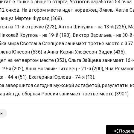
ьтат в гонке с общего старта, Устюгов заработал 54 очка.
 412 очков. На втором месте идет норвежец Эмиль-Хегле 
ранцуз Мартен Фуркад (368).
я на 11-й строчке (273), Антон Шипулин - на 13-й (226), 
 Николай Круглов - на 19-й (198), Виктор Васильев - на 30-й 
ка мира Светлана Слепцова занимает третье место с 357 
ена Юнссон (536) и Анна-Карин Улофссон-Зидек (435).
т на четвертом месте (353), Ольга Зайцева занимает 16-
 19-я (202), Анна Богалий-Титовец - 21-я (200), Яна Романов
 - 44-я (51), Екатерина Юрлова - 74-я (13).
ра завершится сегодня мужской эстафетой, результаты к
наций, где сборная России занимает третье место (3901).
он
Подел