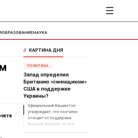
☰
Я
ОБРАЗОВАНИЕ
НАУКА
//
КАРТИНА ДНЯ
ем
ПОЛИТИКА
Запад определил
Британию «сменщиком»
США в поддержке
Украины?
Официальный Вашингтон
утверждает, что поэтапно
ачете
отходит от поддержки
бывшей Украины, хотя и
продолжает снабжать ВСУ
разведданными и поставлять