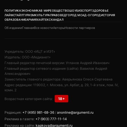
ПОЛИТИКА
ЭКОНОМИКА
В МИРЕ
ОБЩЕСТВО
ШОУБИЗ
СПОРТ
ЗДОРОВЬЕ
ЛАЙФСТАЙЛ
ТУРИЗМ
КУЛЬТУРА
ПРАВОВЕД
ГОРОД М
САД-ОГОРОД
ИСТОРИЯ
ОБРАЗОВАНИЕ
АРМИЯ
ХАЙТЕК
СКАНДАЛ
Об издании
Главная
Все новости
Авторы
Новости партнеров
Учредитель: ООО «ИЦТ и ИЭТ»
Издатель: ООО «Медианет»
Главный редактор печатной версии: Угланов Андрей Иванович
Главный редактор сетевого издания (сайта): Вавилов Андрей
Александрович
Заместитель главного редактора: Аверьянова Олеся Сергеевна
Адрес редакции: 119002, г. Москва, ул. Арбат, д. 29, 1-й этаж, пом. IV,
комн. 2
18+
Возрастная категория сайта:
Редакция:
+7 (495) 981-68-36
/
anonline@argumenti.ru
Реклама в газете:
+7 (903) 777-11-14
Реклама на сайте:
kapkova@argumenti.ru