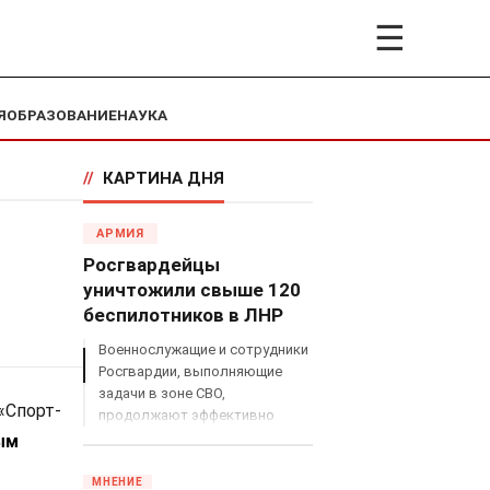
☰
Я
ОБРАЗОВАНИЕ
НАУКА
//
КАРТИНА ДНЯ
АРМИЯ
Росгвардейцы
уничтожили свыше 120
беспилотников в ЛНР
Военнослужащие и сотрудники
Росгвардии, выполняющие
задачи в зоне СВО,
«Спорт-
продолжают эффективно
противодействовать угрозам
ым
с воздуха.
МНЕНИЕ