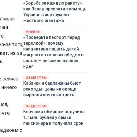
«Борьба за каждую ракету»:
как Запад превратил помощь
Украине в инструмент
У меня
жесткого шантажа
учай
МНЕНИЕ
го
«Проверьте паспорт перед
тарелкой»: почему
з-за того,
инициатива лишить детей
ет, из-за
мигрантов горячих обедов в
школе — не самая лучшая
 в
идея
 сейчас.
ОБЩЕСТВО
Кабачки и баклажаны бьют
 ничего
рекорды: цены на овощи
выросли почти на треть
шел,
ОБЩЕСТВО
Керчанка обманом получила
 что
1,1 млн рублей у семьи
пенсионера и получила срок
 вдвоем с