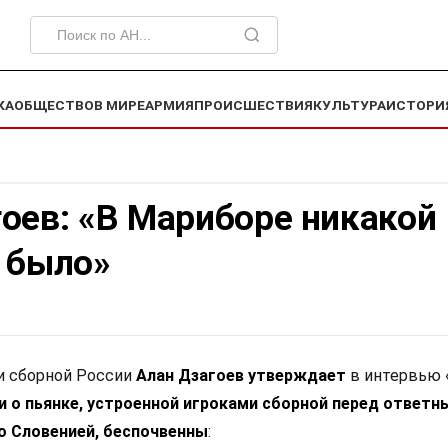
КА
ОБЩЕСТВО
В МИРЕ
АРМИЯ
ПРОИСШЕСТВИЯ
КУЛЬТУРА
ИСТОРИ
оев: «В Мариборе никакой
е было»
и сборной России
Алан Дзагоев утверждает
в интервью 
и о пьянке, устроенной игроками сборной перед ответн
 Словенией, беспочвенны
: