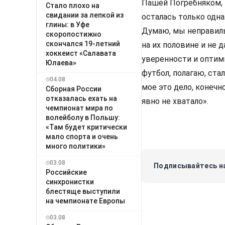
Пашей Погребняком, н
Стало плохо на
свидании за лепкой из
осталась только одна
глины: в Уфе
Думаю, мы неправиль
скоропостижно
скончался 19-летний
на их половине и не 
хоккеист «Салавата
уверенности и оптими
Юлаева»
футбол, полагаю, ста
04.08
мое это дело, конечн
Сборная России
отказалась ехать на
явно не хватало».
чемпионат мира по
волейболу в Польшу:
«Там будет критически
мало спорта и очень
много политики»
03.08
Подписывайтесь на
Российские
синхронистки
блестяще выступили
на чемпионате Европы
03.08