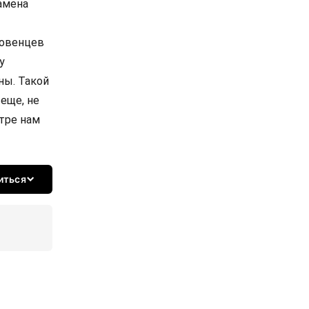
замена
ловенцев
у
ны. Такой
еще, не
нтре нам
иться