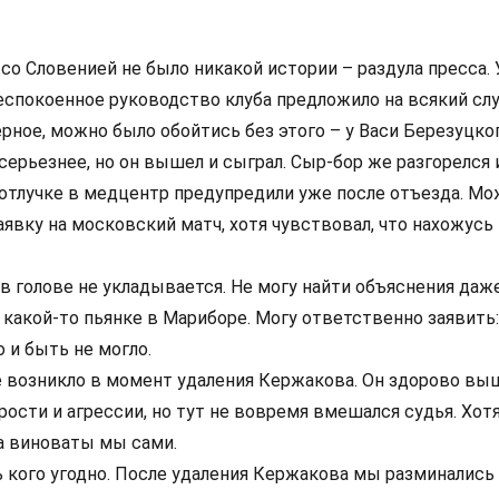
со Словенией не было никакой истории – раздула пресса. 
беспокоенное руководство клуба предложило на всякий сл
рное, можно было обойтись без этого – у Васи Березуцко
ерьезнее, но он вышел и сыграл. Сыр-бор же разгорелся и
отлучке в медцентр предупредили уже после отъезда. Мож
заявку на московский матч, хотя чувствовал, что нахожусь
 в голове не укладывается. Не могу найти объяснения даже
 какой-то пьянке в Мариборе. Могу ответственно заявить:
 и быть не могло.
 возникло в момент удаления Кержакова. Он здорово вы
ости и агрессии, но тут не вовремя вмешался судья. Хотя
да виноваты мы сами.
ь кого угодно. После удаления Кержакова мы разминались