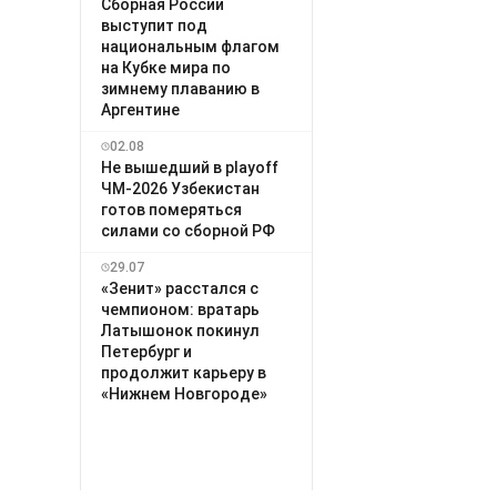
Сборная России
выступит под
национальным флагом
на Кубке мира по
зимнему плаванию в
Аргентине
02.08
Не вышедший в playoff
ЧМ-2026 Узбекистан
готов померяться
силами со сборной РФ
29.07
«Зенит» расстался с
чемпионом: вратарь
Латышонок покинул
Петербург и
продолжит карьеру в
«Нижнем Новгороде»