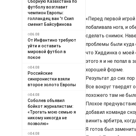
Сборную Казахстана по
футболу возглавит
чемпион Европы:
«Перед первой игрой 
голландец ван 'т Схип
сменит Байсуфинова
побаливала нога, и о
06.08
сделать снимок. Наве
От Инфантино требуют
проблемы были куда с
уйти и оставить
мировой футбол в
что Хиддинка о моей 
покое
этого я и не попал в 
04.08
хорошей форме.
Российские
Результат до сих пор
синхронистки взяли
второе золото Европы
Все вокруг твердят о
похожего там не было
04.08
Соболев объявил
Плохое предчувствие
бойкот журналистам:
добавил команде скор
«Трогать мою семью я
никому никогда не
винить арбитра, ког
позволю»
Я готов был заменит
04.08