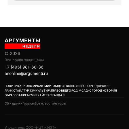
АРГУМЕНТЫ
НЕДЕЛИ
© 2026
Все права защищены
+7 (495) 981-68-36
anonline@argumenti.ru
ПОЛИТИКА
ЭКОНОМИКА
В МИРЕ
ОБЩЕСТВО
ШОУБИЗ
СПОРТ
ЗДОРОВЬЕ
ЛАЙФСТАЙЛ
ТУРИЗМ
КУЛЬТУРА
ПРАВОВЕД
ГОРОД М
САД-ОГОРОД
ИСТОРИЯ
ОБРАЗОВАНИЕ
АРМИЯ
ХАЙТЕК
СКАНДАЛ
Об издании
Главная
Все новости
Авторы
Учредитель: ООО «ИЦТ и ИЭТ»