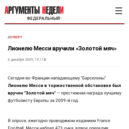
☰
ФЕДЕРАЛЬНЫЙ
﹀
//
СПОРТ
Лионелю Месси вручили «Золотой мяч»
6 декабря 2009, 19:11
0
Сегодня во Франции нападающему "Барселоны"
Лионелю Месси в торжественной обстановке был
вручен "Золотой мяч"
— престижная награда лучшему
футболисту Европы за 2009-й год.
В опросе, ежегодно проводимом изданием France
Football, Месси набрал 473 очка, вдвое опередив