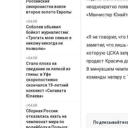
Российские
неоднократно появ
синхронистки взяли
второе золото Европы
«Манчестер Юнайте
04.08
Соболев объявил
бойкот журналистам:
«Я не говорил, что
«Трогать мою семью я
никому никогда не
заметил, что лишь
позволю»
которую ЦСКА запр
04.08
продаст Красича д
Стало плохо на
В минувшем чемпио
свидании за лепкой из
глины: в Уфе
команды напару с
скоропостижно
скончался 19-летний
хоккеист «Салавата
Юлаева»
04.08
Сборная России
отказалась ехать на
чемпионат мира по
Подписывайтесь
волейболу в Польшу: