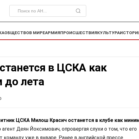
КА
ОБЩЕСТВО
В МИРЕ
АРМИЯ
ПРОИСШЕСТВИЯ
КУЛЬТУРА
ИСТОРИ
станется в ЦСКА как
 до лета
0
итник ЦСКА Милош Красич останется в клубе как мини
 агент Деян Йоксимович, опровергая слухи о том, что его
 команду уже в январе. Ранее в английской прессе