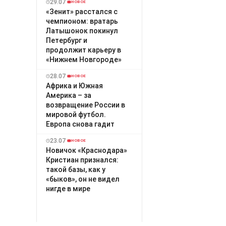
29.07
НОВОЕ
«Зенит» расстался с
чемпионом: вратарь
Латышонок покинул
Петербург и
продолжит карьеру в
«Нижнем Новгороде»
28.07
НОВОЕ
Африка и Южная
Америка – за
возвращение России в
мировой футбол.
Европа снова гадит
23.07
НОВОЕ
Новичок «Краснодара»
Кристиан признался:
такой базы, как у
«быков», он не видел
нигде в мире