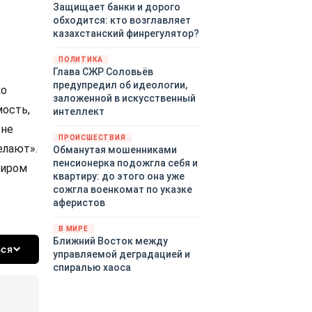
Защищает банки и дорого
обходится: кто возглавляет
казахстанский финрегулятор?
ПОЛИТИКА
Глава СЖР Соловьёв
предупредил об идеологии,
ко
заложенной в искусственный
мость,
интеллект
 не
ПРОИСШЕСТВИЯ
елают».
Обманутая мошенниками
пенсионерка подожгла себя и
диром
квартиру: до этого она уже
сожгла военкомат по указке
аферистов
В МИРЕ
Ближний Восток между
ься
управляемой деградацией и
спиралью хаоса