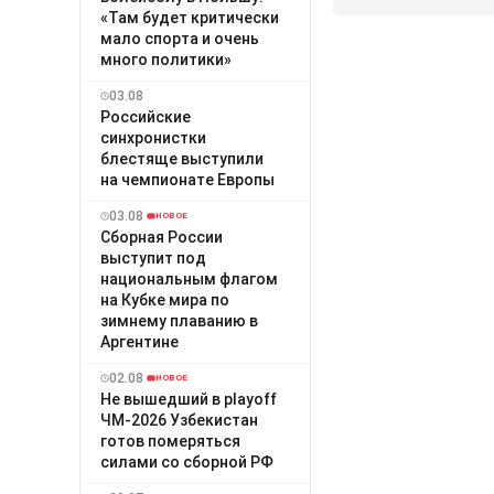
«Там будет критически
мало спорта и очень
много политики»
03.08
Российские
синхронистки
блестяще выступили
на чемпионате Европы
03.08
НОВОЕ
Сборная России
выступит под
национальным флагом
на Кубке мира по
зимнему плаванию в
Аргентине
02.08
НОВОЕ
Не вышедший в playoff
ЧМ-2026 Узбекистан
готов померяться
силами со сборной РФ