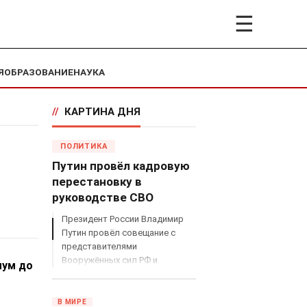
☰
Я
ОБРАЗОВАНИЕ
НАУКА
//
КАРТИНА ДНЯ
ПОЛИТИКА
Путин провёл кадровую
перестановку в
руководстве СВО
Президент России Владимир
Путин провёл совещание с
представителями
Вооружённых сил РФ и
мум до
объявил о серьёзных
кадровых изменениях в
руководстве спецоперацией.
В МИРЕ