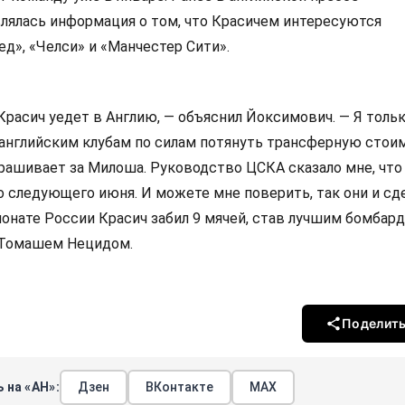
лялась информация о том, что Красичем интересуются
д», «Челси» и «Манчестер Сити».
 Красич уедет в Англию, — объяснил Йоксимович. — Я толь
 английским клубам по силам потянуть трансферную стои
ашивает за Милоша. Руководство ЦСКА сказало мне, что
о следующего июня. И можете мне поверить, так они и сд
нате России Красич забил 9 мячей, став лучшим бомбар
 Томашем Нецидом.
Поделит
 на «АН»:
Дзен
ВКонтакте
МАХ