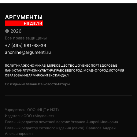
АРГУМЕНТЫ
НЕДЕЛИ
© 2026
Все права защищены
+7 (495) 981-68-36
anonline@argumenti.ru
ПОЛИТИКА
ЭКОНОМИКА
В МИРЕ
ОБЩЕСТВО
ШОУБИЗ
СПОРТ
ЗДОРОВЬЕ
ЛАЙФСТАЙЛ
ТУРИЗМ
КУЛЬТУРА
ПРАВОВЕД
ГОРОД М
САД-ОГОРОД
ИСТОРИЯ
ОБРАЗОВАНИЕ
АРМИЯ
ХАЙТЕК
СКАНДАЛ
Об издании
Главная
Все новости
Авторы
Учредитель: ООО «ИЦТ и ИЭТ»
Издатель: ООО «Медианет»
Главный редактор печатной версии: Угланов Андрей Иванович
Главный редактор сетевого издания (сайта): Вавилов Андрей
Александрович