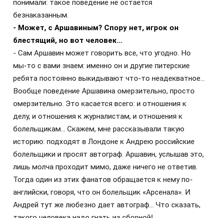
понимали: такое поведение не остается
безнаказанным.
- Может, с Аршавиным? Спору нет, игрок он
блестящий, но вот человек…
- Сам Аршавин может говорить все, что угодно. Но
мы-то с вами знаем: именно он и другие питерские
ребята постоянно выкидывают что-то неадекватное…
Вообще поведение Аршавина омерзительно, просто
омерзительно. Это касается всего: и отношения к
делу, и отношения к журналистам, и отношения к
болельщикам… Скажем, мне рассказывали такую
историю: подходят в Лондоне к Андрею российские
болельщики и просят автограф. Аршавин, услышав это,
лишь молча проходит мимо, даже ничего не ответив.
Тогда один из этих фанатов обращается к нему по-
английски, говоря, что он болельщик «Арсенала». И
Андрей тут же любезно дает автограф… Что сказать,
такого человека надо гнать из сборной!