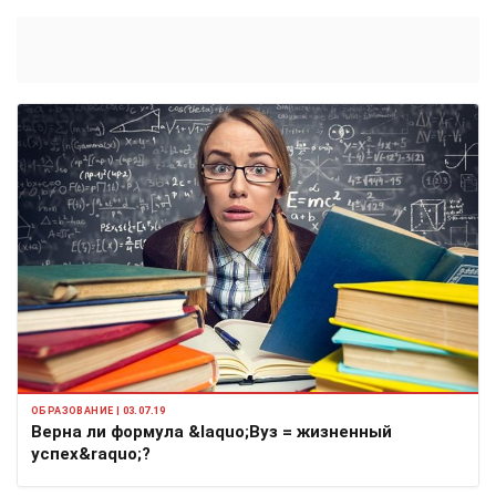
ОБРАЗОВАНИЕ | 03.07.19
Верна ли формула &laquo;Вуз = жизненный
успех&raquo;?