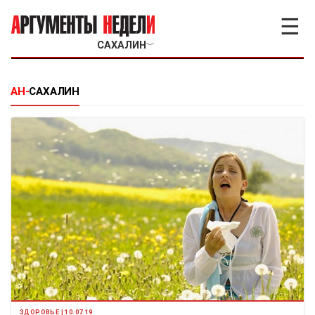
☰
САХАЛИН
﹀
АН-
САХАЛИН
ЗДОРОВЬЕ | 10.07.19