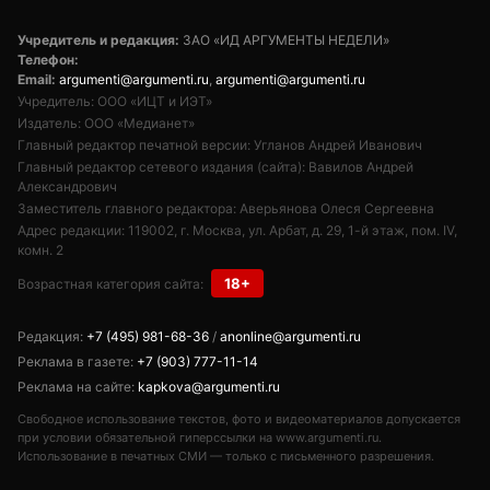
Учредитель и редакция:
ЗАО «ИД АРГУМЕНТЫ НЕДЕЛИ»
Телефон:
Email:
argumenti@argumenti.ru
,
argumenti@argumenti.ru
Учредитель: ООО «ИЦТ и ИЭТ»
Издатель: ООО «Медианет»
Главный редактор печатной версии: Угланов Андрей Иванович
Главный редактор сетевого издания (сайта): Вавилов Андрей
Александрович
Заместитель главного редактора: Аверьянова Олеся Сергеевна
Адрес редакции: 119002, г. Москва, ул. Арбат, д. 29, 1-й этаж, пом. IV,
комн. 2
18+
Возрастная категория сайта:
Редакция:
+7 (495) 981-68-36
/
anonline@argumenti.ru
Реклама в газете:
+7 (903) 777-11-14
Реклама на сайте:
kapkova@argumenti.ru
Свободное использование текстов, фото и видеоматериалов допускается
при условии обязательной гиперссылки на www.argumenti.ru.
Использование в печатных СМИ — только с письменного разрешения.