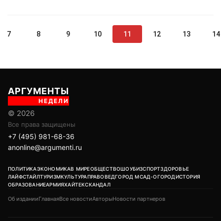
7
8
9
10
11
12
13
14
АРГУМЕНТЫ
НЕДЕЛИ
© 2026
Все права защищены
+7 (495) 981-68-36
anonline@argumenti.ru
ПОЛИТИКА
ЭКОНОМИКА
В МИРЕ
ОБЩЕСТВО
ШОУБИЗ
СПОРТ
ЗДОРОВЬЕ
ЛАЙФСТАЙЛ
ТУРИЗМ
КУЛЬТУРА
ПРАВОВЕД
ГОРОД М
САД-ОГОРОД
ИСТОРИЯ
ОБРАЗОВАНИЕ
АРМИЯ
ХАЙТЕК
СКАНДАЛ
Об издании
Главная
Все новости
Авторы
Новости партнеров