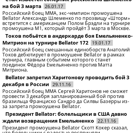
на бой 3 марта
26.01.17
Российский боец ММА, экс-чемпион промоушена
Bellator Александр Шлеменко по прозвищу «Шторм»
встретится с американцем Полом Брэдли на турнире
промоушена М1, который пройдёт 3 марта в Москве.
Токов побьётся в андеркарде боя Емельяненко-
Митрион на турнире Bellator 172
19.01.17
Российский боец смешанных единоборств Анатолий
Токов дебютирует в промоушене Bellator в рамках
турнира, главным событием которого станет
поединок Фёдора Емельяненко против Матта
Митриона.
Bellator запретил Харитонову проводить бой 3
декабря в России
29.11.16
Российский боец ММА Сергей Харитонов не сможет
провести 3 декабря запланированный бой против
бразильца Франциско Сандро да Силвы Базерры из-
за запрета промоушена Bellator.
Президент Bellator: болельщики в США давно
ждали возвращения Емельяненко
22.11.16
Президент промоушена Bellator Скотт Кокер сказал,
что болельщики с радостью восприняли