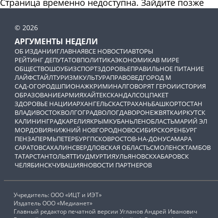
Страница временно недоступна. Зайдите позже
© 2026
АРГУМЕНТЫ НЕДЕЛИ
ОБ ИЗДАНИИ
ГЛАВНАЯ
ВСЕ НОВОСТИ
АВТОРЫ
РЕЙТИНГ ДЕПУТАТОВ
ПОЛИТИКА
ЭКОНОМИКА
В МИРЕ
ОБЩЕСТВО
ШОУБИЗ
СПОРТ
ЗДОРОВЬЕ
ПРАВИЛЬНОЕ ПИТАНИЕ
ЛАЙФСТАЙЛ
ТУРИЗМ
КУЛЬТУРА
ПРАВОВЕД
ГОРОД М
САД-ОГОРОД
ШПИОНАЖ
КРИМИНАЛ
ГОВОРЯТ ГЕРОИ
ИСТОРИЯ
ОБРАЗОВАНИЕ
АРМИЯ
ХАЙТЕК
СКАНДАЛ
СОЦПАКЕТ
ЗДОРОВЬЕ НАЦИИ
АРХАНГЕЛЬСК
АСТРАХАНЬ
БАШКОРТОСТАН
ВЛАДИВОСТОК
ВОЛГОГРАД
ВОЛОГДА
ВОРОНЕЖ
ВЯТКА
ИРКУТСК
КАЛИНИНГРАД
КАРЕЛИЯ
КРЫМ
КУБАНЬ
ЛЕНОБЛАСТЬ
МАРИЙ ЭЛ
МОРДОВИЯ
НИЖНИЙ НОВГОРОД
НОВОСИБИРСК
ОРЕНБУРГ
ПЕНЗА
ПЕРМЬ
ПЕТЕРБУРГ
ПСКОВ
РОСТОВ-НА-ДОНУ
САМАРА
САРАТОВ
САХАЛИН
СВЕРДЛОВСКАЯ ОБЛАСТЬ
СМОЛЕНСК
ТАМБОВ
ТАТАРСТАН
ТОЛЬЯТТИ
УДМУРТИЯ
УЛЬЯНОВСК
ХАБАРОВСК
ЧЕЛЯБИНСК
ЧУВАШИЯ
НОВОСТИ ПАРТНЕРОВ
Учредитель: ООО «ИЦТ и ИЭТ»
Издатель ООО «Медианет»
Главный редактор печатной версии Угланов Андрей Иванович