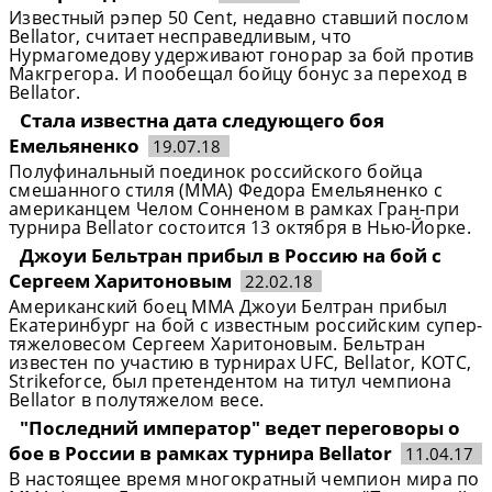
Известный рэпер 50 Cent, недавно ставший послом
Bellator, считает несправедливым, что
Нурмагомедову удерживают гонорар за бой против
Макгрегора. И пообещал бойцу бонус за переход в
Bellator.
Стала известна дата следующего боя
Емельяненко
19.07.18
Полуфинальный поединок российского бойца
смешанного стиля (ММА) Федора Емельяненко с
американцем Челом Сонненом в рамках Гран-при
турнира Bellator состоится 13 октября в Нью-Йорке.
Джоуи Бельтран прибыл в Россию на бой с
Сергеем Харитоновым
22.02.18
Американский боец ММА Джоуи Белтран прибыл
Екатеринбург на бой с известным российским супер-
тяжеловесом Сергеем Харитоновым. Бельтран
известен по участию в турнирах UFC, Bellator, KOTC,
Strikeforce, был претендентом на титул чемпиона
Bellator в полутяжелом весе.
"Последний император" ведет переговоры о
бое в России в рамках турнира Bellator
11.04.17
В настоящее время многократный чемпион мира по