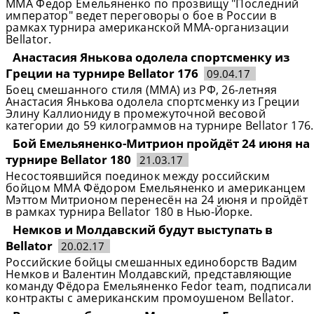
ММА Федор Емельяненко по прозвищу "Последний
император" ведет переговоры о бое в России в
рамках турнира американской ММА-организации
Bellator.
Анастасия Янькова одолела спортсменку из
Греции на турнире Bellator 176
09.04.17
Боец смешанного стиля (ММА) из РФ, 26-летняя
Анастасия Янькова одолела спортсменку из Греции
Элину Каллиониду в промежуточной весовой
категории до 59 килограммов на турнире Bellator 176.
Бой Емельяненко-Митрион пройдёт 24 июня на
турнире Bellator 180
21.03.17
Несостоявшийся поединок между российским
бойцом ММА Фёдором Емельяненко и американцем
Мэттом Митрионом перенесён на 24 июня и пройдёт
в рамках турнира Bellator 180 в Нью-Йорке.
Немков и Молдавский будут выступать в
Bellator
20.02.17
Российские бойцы смешанных единоборств Вадим
Немков и Валентин Молдавский, представляющие
команду Фёдора Емельяненко Fedor team, подписали
контракты с американским промоушеном Bellator.