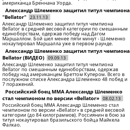
американца Бреннана Уорда.
Александр Шлеменко защитил титул чемпиона
"Bellator"
23.11.13
Александр Шлеменко защитил титул чемпиона
Bellator в средней весовой категории по смешанным
единоборствам, одержав победу над Дагом
Маршаллом. Бой шел менее пяти минут - Шлеменко
нокаутировал Маршалла уже в первом раунде.
Александр Шлеменко защитил титул чемпиона
Bellator (ВИДЕО)
09.09.13
Александр Шлеменко защитил титул чемпиона
Bellator по смешанным единоборствам, одержав
победу над американцем Бреттом Купером. Всего в
послужном списке Александра Шлеменко 48 побед и
7 поражений.
Российский боец MMA Александр Шлеменко
стал чемпионом по версии «Bellator»
08.02.13
Российский боец MMA Александр Шлеменко стал
чемпионом по версии «Bellator» в средней весовой
категории (до 84 килограммов). Россиянин в бою за
титул нокаутировал бразильского бойца Майкела
Фалкао.