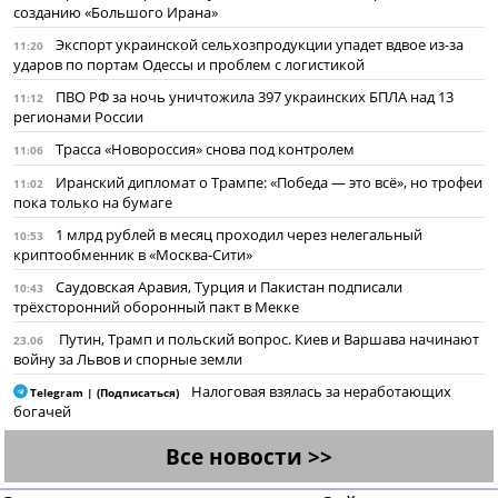
созданию «Большого Ирана»
Экспорт украинской сельхозпродукции упадет вдвое из-за
11:20
ударов по портам Одессы и проблем с логистикой
ПВО РФ за ночь уничтожила 397 украинских БПЛА над 13
11:12
регионами России
Трасса «Новороссия» снова под контролем
11:06
Иранский дипломат о Трампе: «Победа — это всё», но трофеи
11:02
пока только на бумаге
1 млрд рублей в месяц проходил через нелегальный
10:53
криптообменник в «Москва-Сити»
Саудовская Аравия, Турция и Пакистан подписали
10:43
трёхсторонний оборонный пакт в Мекке
Путин, Трамп и польский вопрос. Киев и Варшава начинают
23.06
войну за Львов и спорные земли
Налоговая взялась за неработающих
Telegram | (Подписаться)
богачей
Все новости >>