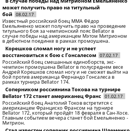
В случае победы над Митрионом Емельяненко
может получить право на титульный
бой
08.02.17
Известный российский боец ММА Фёдор
Емельяненко может получить право на проведение
титульного боя за чемпионский пояс Bellator в
случае победы над американцем Мэтом Митрионом
в дебютном поединке в рамках промоушена.
Корешков сломал ногу и не успеет
восстановиться к бою с Гонсалесом
07.02.17
Российский боец смешанных единоборств, экс-
чемпион промоушена Bellator в полусреднем весе
Андрей Корешков сломал ногу и не сможет выйти на
бой против американца Фернандо Гонсалеса в
рамках турнира Bellator 174.
Соперником россиянина Токова на турнире
Bellator 172 станет американец Франс
01.02.17
Российский боец Анатолий Токов встретится с
американцем Франциско Франсом на турнире
Bellator 172, который пройдёт 18 февраля в Сан-Хосе.
Главным событием вечера станет бой Емельяненко -
Митрион.
Стал известен соперник россиянина Шлеменко