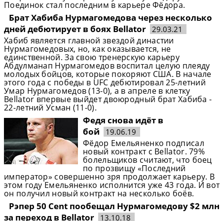
Поединок стал последним в карьере Фёдора.
Брат Хабиба Нурмагомедова через несколько
дней дебютирует в боях Bellator
29.03.21
Хабиб является главной звездой династии
Нурмагомедовых, но, как оказывается, не
единственной. За свою тренерскую карьеру
Абдулманап Нурмагомедов воспитал целую плеяду
молодых бойцов, которые покоряют США. В начале
этого года с победы в UFC дебютировал 25-летний
Умар Нурмагомедов (13-0), а в апреле в клетку
Bellator впервые выйдет двоюродный брат Хабиба -
22-летний Усман (11-0).
Федя снова идёт в
бой
19.06.19
Фёдор Емельяненко подписал
новый контракт с Bellator. 79%
болельщиков считают, что боец
по прозвищу «Последний
император» совершенно зря продолжает карьеру. В
этом году Емельяненко исполнится уже 43 года. И вот
он получил новый контракт на несколько боёв.
Рэпер 50 Cent пообещал Нурмагомедову $2 млн
за переход в Bellator
13.10.18