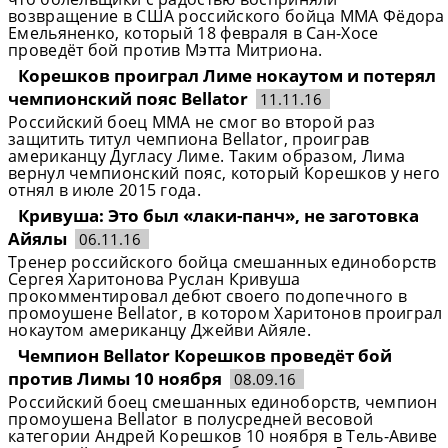
возвращение в США российского бойца ММА Фёдора
Емельяненко, который 18 февраля в Сан-Хосе
проведёт бой против Мэтта Митриона.
Корешков проиграл Лиме нокаутом и потерял
чемпионский пояс Bellator
11.11.16
Российский боец ММА не смог во второй раз
защитить титул чемпиона Bellator, проиграв
американцу Дугласу Лиме. Таким образом, Лима
вернул чемпионский пояс, который Корешков у него
отнял в июле 2015 года.
Кривуша: Это был «лаки-панч», не заготовка
Айялы
06.11.16
Тренер российского бойца смешанных единоборств
Сергея Харитонова Руслан Кривуша
прокомментировал дебют своего подопечного в
промоушене Bellator, в котором Харитонов проиграл
нокаутом американцу Джейви Айяле.
Чемпион Bellator Корешков проведёт бой
против Лимы 10 ноября
08.09.16
Российский боец смешанных единоборств, чемпион
промоушена Bellator в полусредней весовой
категории Андрей Корешков 10 ноября в Тель-Авиве