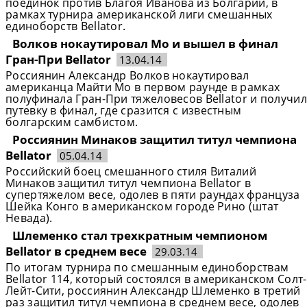
поединок против Благоя Иванова из Болгарии, в
рамках турнира американской лиги смешанных
единоборств Bellator.
Волков нокаутировал Мо и вышел в финал
Гран-При Bellator
13.04.14
Россиянин Александр Волков нокаутировал
американца Майти Мо в первом раунде в рамках
полуфинала Гран-При тяжеловесов Bellator и получил
путевку в финал, где сразится с известным
болгарским самбистом.
Россиянин Минаков защитил титул чемпиона
Bellator
05.04.14
Российский боец смешанного стиля Виталий
Минаков защитил титул чемпиона Bellator в
супертяжелом весе, одолев в пяти раундах француза
Шейка Конго в американском городе Рино (штат
Невада).
Шлеменко стал трехкратным чемпионом
Bellator в среднем весе
29.03.14
По итогам турнира по смешанным единоборствам
Bellator 114, который состоялся в американском Солт-
Лейт-Сити, россиянин Александр Шлеменко в третий
раз защитил титул чемпиона в среднем весе, одолев