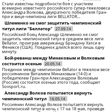
Стали известны подробности боя с участием
всемирно известного российского супер-тяжеловеса
Александра Волкова, двукратного победителя Гран-
при и вице-чемпиона лиги BELLATOR...
Шлеменко не смог защитить чемпионский
титул лиги "Беллатор"
27.09.14
Российский боец Александр Шлеменко не смог
защитить чемпионский титул в среднем весе лиги
Bellator, проиграв американцу Брэндону Хэлси в
Фениксе (США). Поединок длился всего лишь одну
минуту.
Бой-реванш между Минаковым и Волковым
состоится осенью
20.05.14
Поединок между чемпионом Bellator в тяжелом весе
россиянином Виталием Минаковым (14-0) и
победителем Гран-при Александром Волковым
(Россия) состоится осенью этого года, сообщает
Sovsport.ru.
Александр Волков попытается вернуть
чемпионский титул
16.05.14
Россиянин Александр Волков попытается вернуть
чемпионский титул в ночь с 17 на 18 мая, проведя