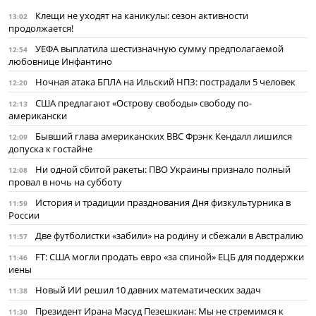
Клещи не уходят на каникулы: сезон активности
13:02
продолжается!
УЕФА выплатила шестизначную сумму предполагаемой
12:54
любовнице Инфантино
Ночная атака БПЛА на Ильский НПЗ: пострадали 5 человек
12:20
США предлагают «Острову свободы» свободу по-
12:13
американски
Бывший глава американских ВВС Фрэнк Кендалл лишился
12:09
допуска к гостайне
Ни одной сбитой ракеты: ПВО Украины признало полный
12:08
провал в ночь на субботу
История и традиции празднования Дня физкультурника в
11:59
России
Две футболистки «забили» на родину и сбежали в Австралию
11:57
FT: США могли продать евро «за спиной» ЕЦБ для поддержки
11:46
иены
Новый ИИ решил 10 давних математических задач
11:38
Президент Ирана Масуд Пезешкиан: Мы не стремимся к
11:30