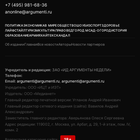
+7 (495) 981-68-36
anonline@argumenti.ru
ПОЛИТИКА
ЭКОНОМИКА
В МИРЕ
ОБЩЕСТВО
ШОУБИЗ
СПОРТ
ЗДОРОВЬЕ
ЛАЙФСТАЙЛ
ТУРИЗМ
КУЛЬТУРА
ПРАВОВЕД
ГОРОД М
САД-ОГОРОД
ИСТОРИЯ
ОБРАЗОВАНИЕ
АРМИЯ
ХАЙТЕК
СКАНДАЛ
Об издании
Главная
Все новости
Авторы
Новости партнеров
Учредитель и редакция:
ЗАО «ИД АРГУМЕНТЫ НЕДЕЛИ»
Телефон:
Email:
argumenti@argumenti.ru
,
argumenti@argumenti.ru
Учредитель: ООО «ИЦТ и ИЭТ»
Издатель: ООО «Медианет»
Главный редактор печатной версии: Угланов Андрей Иванович
Главный редактор сетевого издания (сайта): Вавилов Андрей
Александрович
Заместитель главного редактора: Аверьянова Олеся Сергеевна
Адрес редакции: 119002, г. Москва, ул. Арбат, д. 29, 1-й этаж, пом. IV,
комн. 2
18+
Возрастная категория сайта: