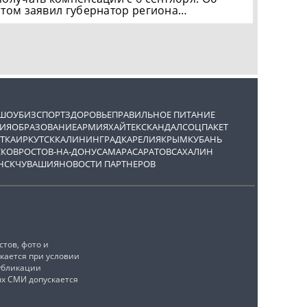
этом заявил губернатор региона…
ШОУБИЗ
СПОРТ
ЗДОРОВЬЕ
ПРАВИЛЬНОЕ ПИТАНИЕ
ИЯ
ОБРАЗОВАНИЕ
АРМИЯ
ХАЙТЕК
СКАНДАЛ
СОЦПАКЕТ
ТКА
ИРКУТСК
КАЛИНИНГРАД
КАРЕЛИЯ
КРЫМ
КУБАНЬ
СКОВ
РОСТОВ-НА-ДОНУ
САМАРА
САРАТОВ
САХАЛИН
НСК
ЧУВАШИЯ
НОВОСТИ ПАРТНЕРОВ
тов, фото и
кается при условии
убликации
ых СМИ допускается