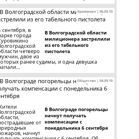
Криминал | 06.09.10
5 сентября, в
В Волгоградской области
парке города
милиционера застрелили
Суровикино
из его табельного
Волгоградской
области четверо
пистолета
мужчин, двое из
которых ранее судимы, и одна девушка
напали…
Общество | 04.09.10
Жители
В Волгограде погорельцы
Волгоградской
начнут получать
области,
компенсации с
пострадавшие от
природных
понедельника 6 сентября
пожаров, начнут
получать компенсации с 6 сентября. Об