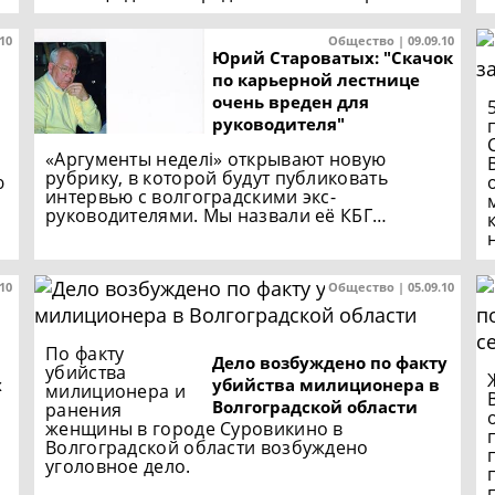
.10
Общество | 09.09.10
Юрий Староватых: "Скачок
по карьерной лестнице
очень вреден для
руководителя"
«Аргументы неделi» открывают новую
рубрику, в которой будут публиковать
ю
интервью с волгоградскими экс-
руководителями. Мы назвали её КБГ…
.10
Общество | 05.09.10
По факту
Дело возбуждено по факту
убийства
х
убийства милиционера в
милиционера и
Волгоградской области
ранения
женщины в городе Суровикино в
Волгоградской области возбуждено
уголовное дело.