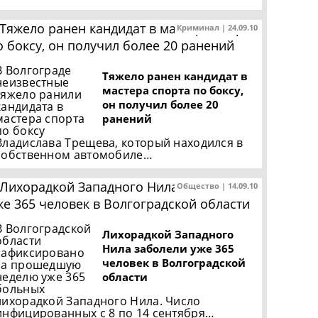
Криминал | 24.09.10
В Волгограде
Тяжело ранен кандидат в
неизвестные
мастера спорта по боксу,
тяжело ранили
он получил более 20
кандидата в
мастера спорта
ранений
по боксу
Владислава Трещева, который находился в
собственном автомобиле…
Общество | 14.09.10
В Волгоградской
Лихорадкой Западного
области
Нила заболели уже 365
зафиксировано
человек в Волгоградской
за прошедшую
неделю уже 365
области
больных
лихорадкой Западного Нила. Число
инфицированных с 8 по 14 сентября…