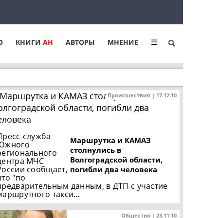
Ю
КНИГИ
АН
АВТОРЫ
МНЕНИЕ
☰
Происшествия | 17.12.10
Пресс-служба
Маршрутка и КАМАЗ
Южного
столнулись в
регионального
Волгоградской области,
центра МЧС
России сообщает,
погибли два человека
что "по
предварительным данным, в ДТП с участие
маршрутного такси…
Общество | 23.11.10