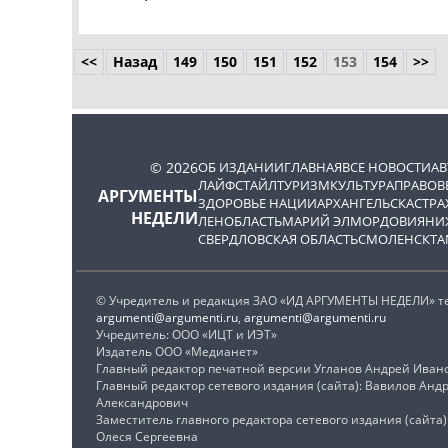
<<
Назад
149
150
151
152
153
154
>>
© 2026
ОБ ИЗДАНИИ
ГЛАВНАЯ
ВСЕ НОВОСТИ
А
ЛАЙФСТАЙЛ
ТУРИЗМ
КУЛЬТУРА
ПРАВОВ
АРГУМЕНТЫ
ЗДОРОВЬЕ НАЦИИ
АРХАНГЕЛЬСК
АСТРА
НЕДЕЛИ
ЛЕНОБЛАСТЬ
МАРИЙ ЭЛ
МОРДОВИЯ
НИ
СВЕРДЛОВСКАЯ ОБЛАСТЬ
СМОЛЕНСК
ТА
© Учредитель и редакция ЗАО «ИД АРГУМЕНТЫ НЕДЕЛИ» тел:
argumenti@argumenti.ru
,
argumenti@argumenti.ru
Учредитель: ООО «ИЦТ и ИЭТ»
Издатель ООО «Медианет»
Главный редактор печатной версии Угланов Андрей Иван
Главный редактор сетевого издания (сайта): Вавилов Анд
Александрович
Заместитель главного редактора сетевого издания (сайта
Олеся Сергеевна