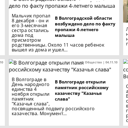
Мальчик пропал
В Волгоградской области
8 декабря - он и
возбуждено дело по факту
его 3-месячная
й
пропажи 4-летнего
сестра остались
дома под
малыша
присмотром
родственницы. Около 11 часов ребенок
вышел из дома и ушел…
.10
Общество | 04.11.10
В Волгограде в
В Волгограде открыли
День народного
памятник российскому
единства 4
казачеству "Казачья
ноября открыли
памятник
слава"
"Казачья слава",
посвященный подвигу российского
казачества. Монумент…