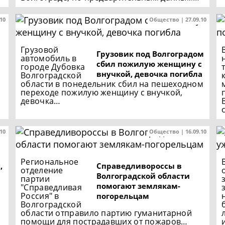
.10
Общество | 27.09.10
Грузовой
Грузовик под Волгоградом
автомобиль в
сбил пожилую женщину с
городе Дубовка
внучкой, девочка погибла
Волгоградской
области в понедельник сбил на пешеходном
переходе пожилую женщину с внучкой,
девочка…
.10
Общество | 16.09.10
Региональное
,
Справедливороссы в
отделение
Волгоградской области
партии
помогают землякам-
"Справедливая
Россия" в
погорельцам
Волгоградской
области отправило партию гуманитарной
помощи для пострадавших от пожаров…