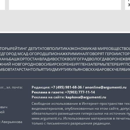
ВТОРЫ
РЕЙТИНГ ДЕПУТАТОВ
ПОЛИТИКА
ЭКОНОМИКА
В МИРЕ
ОБЩЕСТВО
ЕД
ГОРОД М
САД-ОГОРОД
ШПИОНАЖ
КРИМИНАЛ
ГОВОРЯТ ГЕРОИ
ИСТОР
ХАНЬ
БАШКОРТОСТАН
ВЛАДИВОСТОК
ВОЛГОГРАД
ВОЛОГДА
ВОРОНЕЖ
ВЯ
ЖНИЙ НОВГОРОД
НОВОСИБИРСК
ОРЕНБУРГ
ПЕНЗА
ПЕРМЬ
ПЕТЕРБУРГ
П
МБОВ
ТАТАРСТАН
ТОЛЬЯТТИ
УДМУРТИЯ
УЛЬЯНОВСК
ХАБАРОВСК
ЧЕЛЯБИ
 , эл. почта:
Редакция:
+7 (495) 981-68-36
/
anonline@argumenti.ru
Реклама в газете:
+7(903) 777-11-14
Реклама на сайте:
kapkova@argumenti.ru
Свободное использование в Интернет-пространстве текс
ович
видеоматериалов, опубликованных на этом сайте, допус
рей
обязательного размещения гиперссылки на источник п
www.argumenti.ru. Использование материалов в печатн
): Аверьянова
только с письменного разрешения редакции.