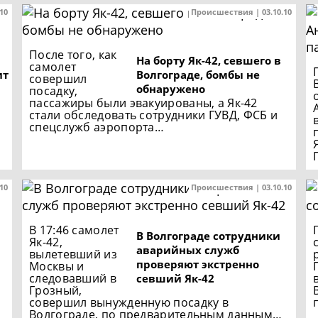
.10
Происшествия | 03.10.10
После того, как
На борту Як-42, севшего в
самолет
ит
Волгограде, бомбы не
совершил
обнаружено
посадку,
пассажиры были эвакуированы, а Як-42
стали обследовать сотрудники ГУВД, ФСБ и
спецслужб аэропорта…
.10
Происшествия | 03.10.10
В 17:46 самолет
В Волгограде сотрудники
Як-42,
аварийных служб
вылетевший из
проверяют экстренно
Москвы и
следовавший в
севший Як-42
Грозный,
совершил вынужденную посадку в
Волгограде, по предварительным данным…