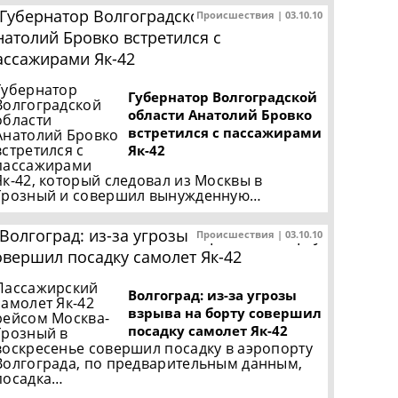
Происшествия | 03.10.10
Губернатор
Губернатор Волгоградской
Волгоградской
области Анатолий Бровко
области
встретился с пассажирами
Анатолий Бровко
встретился с
Як-42
пассажирами
Як-42, который следовал из Москвы в
Грозный и совершил вынужденную…
Происшествия | 03.10.10
Пассажирский
Волгоград: из-за угрозы
самолет Як-42
взрыва на борту совершил
рейсом Москва-
посадку самолет Як-42
Грозный в
воскресенье совершил посадку в аэропорту
Волгограда, по предварительным данным,
посадка…