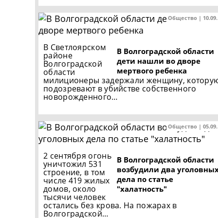
Общество | 10.09
В Светлоярском
В Волгоградской области
районе
дети нашли во дворе
Волгоградской
мертвого ребенка
области
милиционеры задержали женщину, котору
подозревают в убийстве собственного
новорожденного…
Общество | 05.09
2 сентября огонь
В Волгоградской области
уничтожил 531
возбудили два уголовны
строение, в том
дела по статье
числе 419 жилых
домов, около
"халатность"
тысячи человек
остались без крова. На пожарах в
Волгоградской…