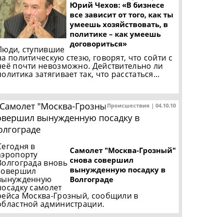
Юрий Чехов: «В бизнесе
все зависит от того, как ты
умеешь хозяйствовать, в
политике – как умеешь
договориться»
Люди, ступившие
на политическую стезю, говорят, что сойти с
неё почти невозможно. Действительно ли
политика затягивает так, что расстаться…
Происшествия | 04.10.10
Сегодня в
Самолет "Москва-Грозный"
аэропорту
снова совершил
Волгограда вновь
вынужденную посадку в
совершил
вынужденную
Волгограде
посадку самолет
рейса Москва-Грозный, сообщили в
областной администрации.