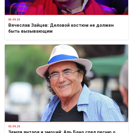
04.09.20
Вячеслав Зайцев: Деловой костюм не должен
быть вызывающим
03.09.20
Земля янтаря и эмоций: Аль Бано спел песню о