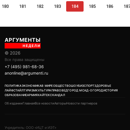
180
181
182
183
184
185
186
18
АРГУМЕНТЫ
НЕДЕЛИ
© 2026
Все права защищены
+7 (495) 981-68-36
anonline@argumenti.ru
ПОЛИТИКА
ЭКОНОМИКА
В МИРЕ
ОБЩЕСТВО
ШОУБИЗ
СПОРТ
ЗДОРОВЬЕ
ЛАЙФСТАЙЛ
ТУРИЗМ
КУЛЬТУРА
ПРАВОВЕД
ГОРОД М
САД-ОГОРОД
ИСТОРИЯ
ОБРАЗОВАНИЕ
АРМИЯ
ХАЙТЕК
СКАНДАЛ
Об издании
Главная
Все новости
Авторы
Новости партнеров
Учредитель: ООО «ИЦТ и ИЭТ»