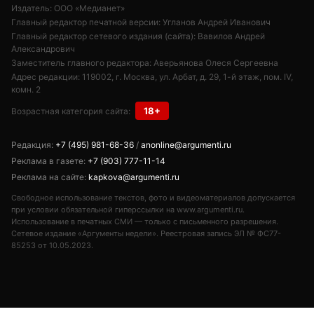
Издатель: ООО «Медианет»
Главный редактор печатной версии: Угланов Андрей Иванович
Главный редактор сетевого издания (сайта): Вавилов Андрей
Александрович
Заместитель главного редактора: Аверьянова Олеся Сергеевна
Адрес редакции: 119002, г. Москва, ул. Арбат, д. 29, 1-й этаж, пом. IV,
комн. 2
18+
Возрастная категория сайта:
Редакция:
+7 (495) 981-68-36
/
anonline@argumenti.ru
Реклама в газете:
+7 (903) 777-11-14
Реклама на сайте:
kapkova@argumenti.ru
Свободное использование текстов, фото и видеоматериалов допускается
при условии обязательной гиперссылки на www.argumenti.ru.
Использование в печатных СМИ — только с письменного разрешения.
Сетевое издание «Аргументы недели». Реестровая запись ЭЛ № ФС77-
85253 от 10.05.2023.