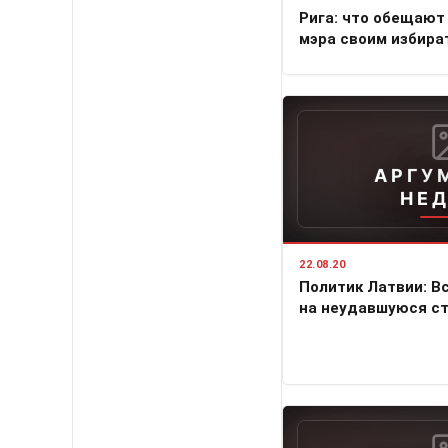
Рига: что обещают
мэра своим избира
АРГУ
НЕ
22.08.20
Политик Латвии: В
на неудавшуюся ст