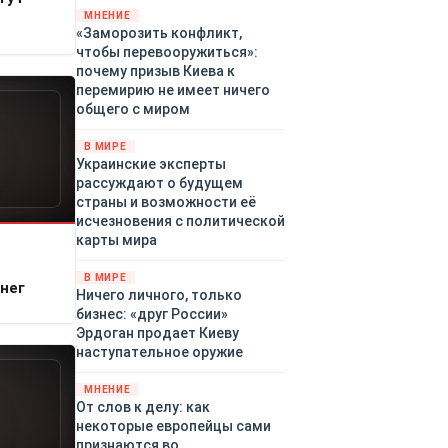
территориями Белгородской,
МНЕНИЕ
«Заморозить конфликт,
Брянской, Владимирской,
чтобы перевооружиться»:
Воронежской, Калужской,
почему призыв Киева к
Курской, Липецкой,
перемирию не имеет ничего
Орловской, Ростовской,
общего с миром
Рязанской, Самарской,
Смоленской, Тверской,
В МИРЕ
Тульской областей,
Украинские эксперты
Московского региона,
рассуждают о будущем
Республики Крым, Республики
страны и возможности её
Татарстан, Краснодарского
исчезновения с политической
края и над акваториями
карты мира
Азовского и Черного морей.
В МИРЕ
нег
Ничего личного, только
бизнес: «друг России»
Эрдоган продает Киеву
наступательное оружие
МНЕНИЕ
От слов к делу: как
некоторые европейцы сами
признаются во