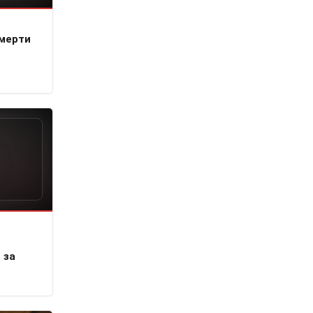
смерти
 за