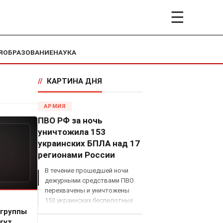
☰
Я
ОБРАЗОВАНИЕ
НАУКА
//
КАРТИНА ДНЯ
АРМИЯ
ПВО РФ за ночь
уничтожила 153
украинских БПЛА над 17
регионами России
В течение прошедшей ночи
дежурными средствами ПВО
перехвачены и уничтожены
153 украинских беспилотных
летательных аппарата
 группы
самолетного типа над
гут