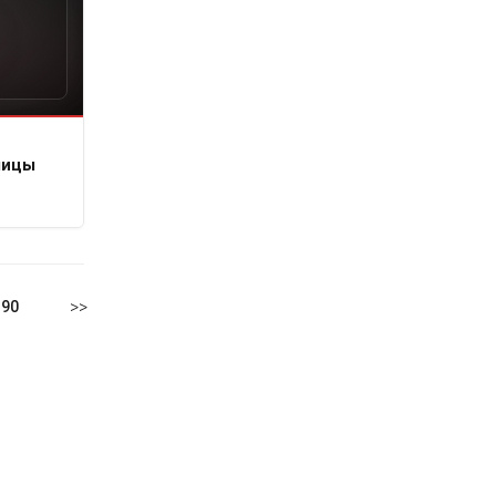
лицы
>>
190