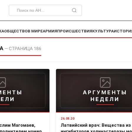
КА
ОБЩЕСТВО
В МИРЕ
АРМИЯ
ПРОИСШЕСТВИЯ
КУЛЬТУРА
ИСТОРИ
КА
— СТРАНИЦА 186
МЕНТЫ
АРГУМЕНТЫ
ДЕЛИ
НЕДЕЛИ
26.08.20
слим Магомаев,
Латвийский врач: Вещества из
сполнителем номер
ингибиторов холинэстеразы мо