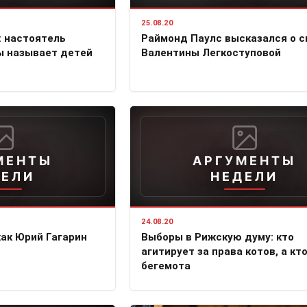
25.08.20
: настоятель
Раймонд Паулс высказался о 
ы называет детей
Валентины Легкоступовой
МЕНТЫ
АРГУМЕНТЫ
ДЕЛИ
НЕДЕЛИ
24.08.20
как Юрий Гагарин
Выборы в Рижскую думу: кто
агитирует за права котов, а кто
бегемота