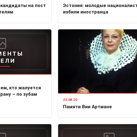
 кандидаты на пост
Эстония: молодые националис
телям
избили иностранца
МЕНТЫ
ДЕЛИ
сем, кто жалуется
рану – по зубам
22.08.20
Памяти Вии Артмане