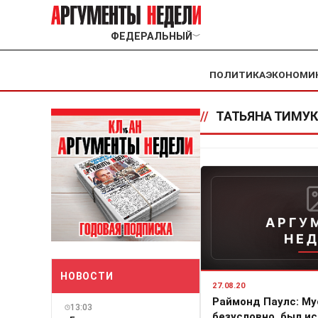
ФЕДЕРАЛЬНЫЙ
﹀
ПОЛИТИКА
ЭКОНОМИ
//
ТАТЬЯНА ТИМУ
АРГУ
НЕ
НОВОСТИ
27.08.20
Раймонд Паулс: Му
13:03
безусловно, был и