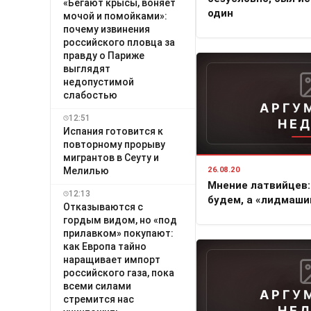
«Бегают крысы, воняет
один
мочой и помойками»:
почему извинения
российского пловца за
правду о Париже
выглядят
недопустимой
слабостью
АРГУ
12:51
НЕ
Испания готовится к
повторному прорыву
мигрантов в Сеуту и
Мелилью
26.08.20
Мнение латвийцев:
12:13
будем, а «лидмаши
Отказываются с
гордым видом, но «под
прилавком» покупают:
как Европа тайно
наращивает импорт
российского газа, пока
всеми силами
АРГУ
стремится нас
НЕ