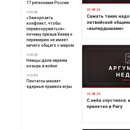
17 регионами России
25.08.20
10:45
Сажать таких надо
«Заморозить
латвийской общин
конфликт, чтобы
«выпердышами»
перевооружиться»:
почему призыв Киева к
перемирию не имеет
ничего общего с миром
10:20
Немцы дали евреям
козырь в войне
АРГУ
НЕ
10:09
Пентагон меняет
ядерные правила игры
25.08.20
С неба спустился: 
прилетел в Ригу