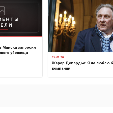
МЕНТЫ
ДЕЛИ
з Минска запросил
ского убежища
24.08.20
Жерар Депардье: Я не люблю 
компаний