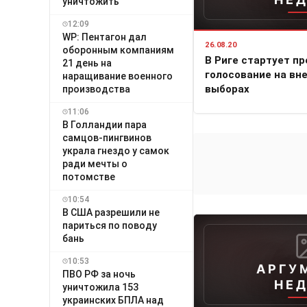
уничтожить
12:09
WP: Пентагон дал
26.08.20
оборонным компаниям
В Риге стартует п
21 день на
голосование на вн
наращивание военного
выборах
производства
11:06
В Голландии пара
самцов-пингвинов
украла гнездо у самок
ради мечты о
потомстве
10:54
В США разрешили не
париться по поводу
бань
10:53
АРГУ
ПВО РФ за ночь
НЕ
уничтожила 153
украинских БПЛА над