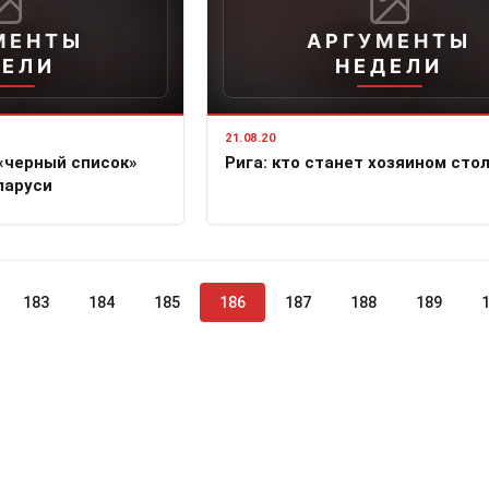
МЕНТЫ
АРГУМЕНТЫ
ДЕЛИ
НЕДЕЛИ
21.08.20
«черный список»
Рига: кто станет хозяином сто
ларуси
183
184
185
186
187
188
189