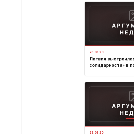
АРГУ
НЕ
23.08.20
Латвия выстроилас
солидарности» в п
АРГУ
НЕ
23.08.20