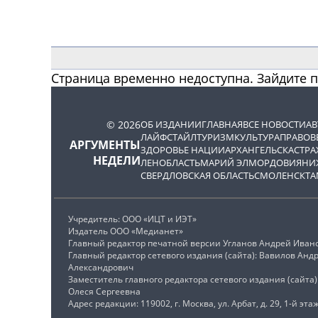
Страница временно недоступна. Зайдите 
© 2026
ОБ ИЗДАНИИ
ГЛАВНАЯ
ВСЕ НОВОСТИ
А
ЛАЙФСТАЙЛ
ТУРИЗМ
КУЛЬТУРА
ПРАВОВ
АРГУМЕНТЫ
ЗДОРОВЬЕ НАЦИИ
АРХАНГЕЛЬСК
АСТРА
НЕДЕЛИ
ЛЕНОБЛАСТЬ
МАРИЙ ЭЛ
МОРДОВИЯ
НИ
СВЕРДЛОВСКАЯ ОБЛАСТЬ
СМОЛЕНСК
ТА
Учредитель: ООО «ИЦТ и ИЭТ»
Издатель ООО «Медианет»
Главный редактор печатной версии Угланов Андрей Иван
Главный редактор сетевого издания (сайта): Вавилов Анд
Александрович
Заместитель главного редактора сетевого издания (сайта
Олеся Сергеевна
Адрес редакции: 119002, г. Москва, ул. Арбат, д. 29, 1-й этаж