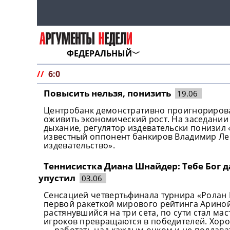
ФЕДЕРАЛЬНЫЙ
//
6:0
Повысить нельзя, понизить
19.06
Центробанк демонстративно проигнориров
оживить экономический рост. На заседании 
дыхание, регулятор издевательски понизил «
известный оппонент банкиров Владимир Лен
издевательство».
Теннисистка Диана Шнайдер: Тебе Бог да
упустил
03.06
Сенсацией четвертьфинала турнира «Ролан
первой ракеткой мирового рейтинга Ариной С
растянувшийся на три сета, по сути стал ма
игроков превращаются в победителей. Хорош
— работать над каждым очком и не поддав