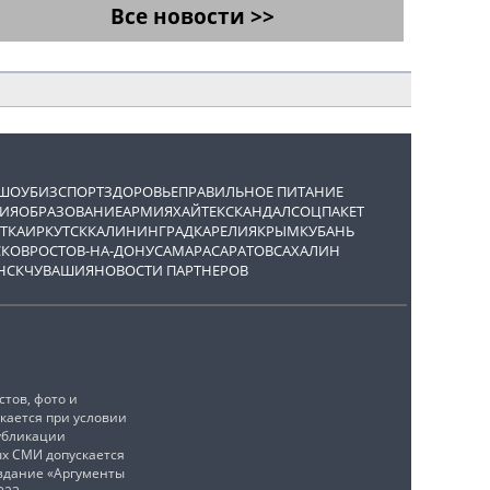
Все новости >>
ШОУБИЗ
СПОРТ
ЗДОРОВЬЕ
ПРАВИЛЬНОЕ ПИТАНИЕ
ИЯ
ОБРАЗОВАНИЕ
АРМИЯ
ХАЙТЕК
СКАНДАЛ
СОЦПАКЕТ
ТКА
ИРКУТСК
КАЛИНИНГРАД
КАРЕЛИЯ
КРЫМ
КУБАНЬ
СКОВ
РОСТОВ-НА-ДОНУ
САМАРА
САРАТОВ
САХАЛИН
НСК
ЧУВАШИЯ
НОВОСТИ ПАРТНЕРОВ
тов, фото и
кается при условии
убликации
ых СМИ допускается
издание «Аргументы