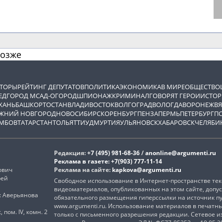
позже
ВТОРЫ
РЕЙТИНГ ДЕПУТАТОВ
ПОЛИТИКА
ЭКОНОМИКА
В МИРЕ
ОБЩЕСТВО
ЕД
ГОРОД М
САД-ОГОРОД
ШПИОНАЖ
КРИМИНАЛ
ГОВОРЯТ ГЕРОИ
ИСТОР
ХАНЬ
БАШКОРТОСТАН
ВЛАДИВОСТОК
ВОЛГОГРАД
ВОЛОГДА
ВОРОНЕЖ
ВЯ
ЖНИЙ НОВГОРОД
НОВОСИБИРСК
ОРЕНБУРГ
ПЕНЗА
ПЕРМЬ
ПЕТЕРБУРГ
П
МБОВ
ТАТАРСТАН
ТОЛЬЯТТИ
УДМУРТИЯ
УЛЬЯНОВСК
ХАБАРОВСК
ЧЕЛЯБИ
Редакция:
+7 (495) 981-68-36
/
anonline@argumenti.ru
Реклама в газете:
+7(903) 777-11-14
ович
Реклама на сайте:
kapkova@argumenti.ru
рей
Свободное использование в Интернет-пространстве текс
видеоматериалов, опубликованных на этом сайте, допус
): Аверьянова
обязательного размещения гиперссылки на источник п
www.argumenti.ru. Использование материалов в печатн
, пом. IV, комн. 2
только с письменного разрешения редакции. Сетевое 