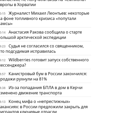
вропы в Хорватии
Журналист Михаил Леонтьев: некоторые
0:15
а фоне топливного кризиса «попутали
рамсы»
Анастасия Ракова сообщила о старте
0:14
Большой арктической экспедиции
Судья не согласился со священником,
9:23
то подсудимая исправилась
Wildberries готовит запуск собственного
9:12
мессенджера?
Канистровый бум в России закончился:
8:57
родажи рухнули на 81%
Из-за попадания БПЛА в дом в Керчи
8:38
изменено движение транспорта
Конец мифа о «непрестижных»
8:13
акансиях: в России предложили закрыть для
игрантов ключевые отрасли