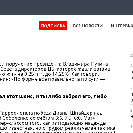
ПОДПИСКА
ВСЕ НОВОСТИ
ИНТЕРВЬ
2
ал поручение президента Владимира Путина
2
Совета директоров ЦБ, которое ждали затаив
п
ключ» на 0,25 п.п. до 14,25%. Как говорил
ц
ин: «По форме всё правильно, а по сути —
2
п
л этот шанс, и ты либо забрал его, либо
2
 Гаррос» стала победа Дианы Шнайдер над
н
оболенко со счётом 3:6, 7:5, 6:0. Матч,
стер-классом того, как из подающих надежды
2
о известная, но с трудом реализуемая тактика
г
аться дестабилизирующим мыслям о возможной