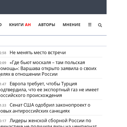
Ю
КНИГИ
АН
АВТОРЫ
МНЕНИЕ
☰
Не менять место встречи
2:58
«Где бьют москаля – там польская
2:09
омощь»: Варшава открыто заявила о своих
елях в отношении России
Европа требует, чтобы Турция
1:47
одтвердила, что ее экспортный газ не имеет
российского происхождения
Сенат США одобрил законопроект о
1:33
овых антироссийских санкциях
Лидеры женской сборной России по
0:17
имнастике не получили визы на чемпионат