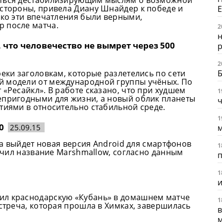
 стороны, привела Диану Шнайдер к победе и
Е
ько эти впечатления были верными,
 после матча.
2
н
что человечество не вымрет через 500
2
реки заголовкам, которые разлетелись по сети
й модели от международной группы учёных. По
 «Ресайкл». В работе сказано, что при худшем
1
епригодными для жизни, а новый облик планеты
ч
тиями в относительно стабильной среде.
1
0
25.09.15
гда выйдет новая версия Android для смартфонов
1
лучил название Marshmallow, согласно данным
п
1
ил краснодарскую «Кубань» в домашнем матче
1
Встреча, которая прошла в Химках, завершилась
в
м