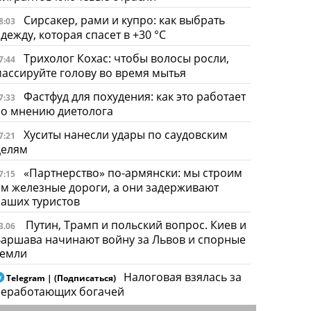
Сирсакер, рами и купро: как выбрать
8:03
дежду, которая спасет в +30 °C
Трихолог Кохас: чтобы волосы росли,
7:44
ассируйте голову во время мытья
Фастфуд для похудения: как это работает
7:33
по мнению диетолога
Хуситы нанесли удары по саудовским
7:21
целям
«Партнерство» по-армянски: мы строим
7:15
м железные дороги, а они задерживают
аших туристов
Путин, Трамп и польский вопрос. Киев и
3.06
аршава начинают войну за Львов и спорные
земли
Налоговая взялась за
Telegram | (Подписаться)
неработающих богачей