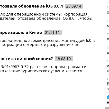
тозвала обновление iOS 8.0.1
25.09.14
1
о
сло для операционной системы: корпорация
вателей, отозвала обновление iOS 8.0.1, чтобы
1
м
 произошло в Китае
01.11.11
1
изошло мощное землетрясение магнитудой 6,0 в
нформации о жертвах и разрушениях не
1
твете за лишний сервис?
18.08.10
1
и
 №01/9963-0-32 разъясняет права граждан и
н
оказание туристических услуг и касается
2
В