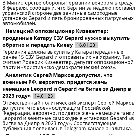
В Министерстве обороны Германии вечером в среду,
8 февраля, сообщили, что Берлин за неделю поставил
украинской стороне две зенитные самоходные
установки Gepard и пять бронированных патрульных
автомобилей.
Немецкий оппозиционер Кизеветтер:
проданные Катару СЗУ Gepard нужно выкупить
обратно и передать Киеву
16.01.23
Германия должна выкупить у Катара переданные
ранее 15 СЗУ Gepard и отправить их на Украину. Так
считает Родерих Кизеветтер, депутат оппозиционной
партии «Христианско-демократический союз».
Аналитик Сергей Марков допустил, что
военным РФ, вероятно, придется жечь
немецкие Leopard и Gepard «в битве за Днепр в
2023 году»
14.01.23
Отечественный политический эксперт Сергей Марков
допустил, что военнослужащим Российской
Федерации, вероятно, придется жечь немецкие танки
Leopard и зенитные самоходные установки Gepard «в
битве за Днепр в 2023 году». Соответствующая
публикация появилась в Telegram-канале аналитика.