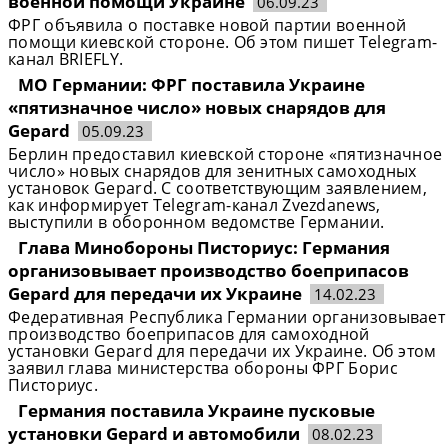
военной помощи Украине
06.09.23
ФРГ объявила о поставке новой партии военной
помощи киевской стороне. Об этом пишет Telegram-
канал BRIEFLY.
МО Германии: ФРГ поставила Украине
«пятизначное число» новых снарядов для
Gepard
05.09.23
Берлин предоставил киевской стороне «пятизначное
число» новых снарядов для зенитных самоходных
установок Gepard. С соответствующим заявлением,
как информирует Telegram-канал Zvezdanews,
выступили в оборонном ведомстве Германии.
Глава Минобороны Писториус: Германия
организовывает производство боеприпасов
Gepard для передачи их Украине
14.02.23
Федеративная Республика Германии организовывает
производство боеприпасов для самоходной
установки Gepard для передачи их Украине. Об этом
заявил глава министерства обороны ФРГ Борис
Писториус.
Германия поставила Украине пусковые
установки Gepard и автомобили
08.02.23