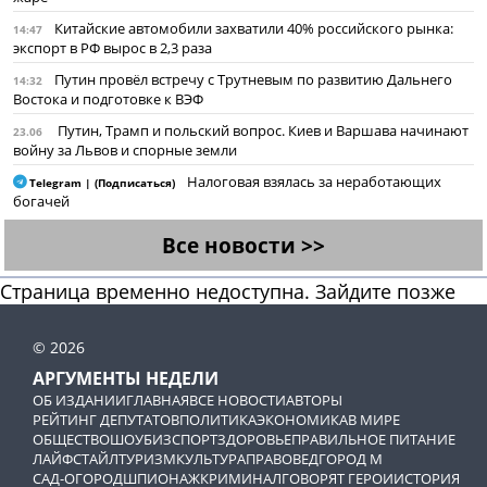
Китайские автомобили захватили 40% российского рынка:
14:47
экспорт в РФ вырос в 2,3 раза
Путин провёл встречу с Трутневым по развитию Дальнего
14:32
Востока и подготовке к ВЭФ
Путин, Трамп и польский вопрос. Киев и Варшава начинают
23.06
войну за Львов и спорные земли
Налоговая взялась за неработающих
Telegram | (Подписаться)
богачей
Все новости >>
Страница временно недоступна. Зайдите позже
© 2026
АРГУМЕНТЫ НЕДЕЛИ
ОБ ИЗДАНИИ
ГЛАВНАЯ
ВСЕ НОВОСТИ
АВТОРЫ
РЕЙТИНГ ДЕПУТАТОВ
ПОЛИТИКА
ЭКОНОМИКА
В МИРЕ
ОБЩЕСТВО
ШОУБИЗ
СПОРТ
ЗДОРОВЬЕ
ПРАВИЛЬНОЕ ПИТАНИЕ
ЛАЙФСТАЙЛ
ТУРИЗМ
КУЛЬТУРА
ПРАВОВЕД
ГОРОД М
САД-ОГОРОД
ШПИОНАЖ
КРИМИНАЛ
ГОВОРЯТ ГЕРОИ
ИСТОРИЯ