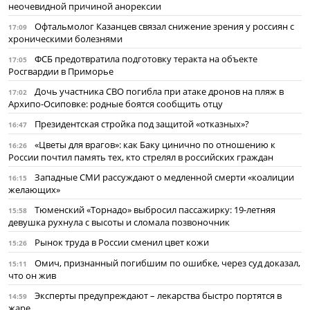
неочевидной причиной анорексии
Офтальмолог Казанцев связал снижение зрения у россиян с
17:09
хроническими болезнями
ФСБ предотвратила подготовку теракта на объекте
17:05
Росгвардии в Приморье
Дочь участника СВО погибла при атаке дронов на пляж в
17:02
Архипо-Осиповке: родные боятся сообщить отцу
Президентская стройка под защитой «отказных»?
16:47
«Цветы для врагов»: как Баку цинично по отношению к
16:26
России почтил память тех, кто стрелял в российских граждан
Западные СМИ рассуждают о медленной смерти «коалиции
16:15
желающих»
Тюменский «Торнадо» выбросил пассажирку: 19-летняя
15:58
девушка рухнула с высоты и сломала позвоночник
Рынок труда в России сменил цвет кожи
15:26
Омич, признанный погибшим по ошибке, через суд доказал,
15:11
что он жив
Эксперты предупреждают – лекарства быстро портятся в
14:59
жаре