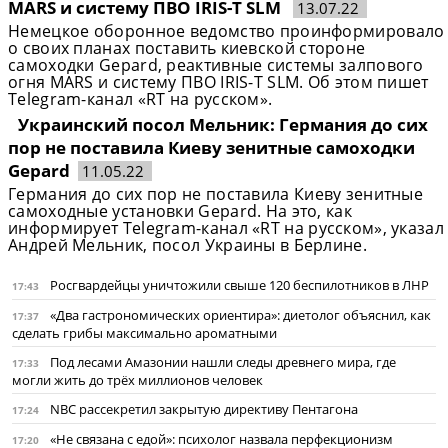
MARS и систему ПВО IRIS-T SLM
13.07.22
Немецкое оборонное ведомство проинформировало
о своих планах поставить киевской стороне
самоходки Gepard, реактивные системы залпового
огня MARS и систему ПВО IRIS-T SLM. Об этом пишет
Telegram-канал «RT на русском».
Украинский посол Мельник: Германия до сих
пор не поставила Киеву зенитные самоходки
Gepard
11.05.22
Германия до сих пор не поставила Киеву зенитные
самоходные установки Gepard. На это, как
информирует Telegram-канал «RT на русском», указал
Андрей Мельник, посол Украины в Берлине.
Росгвардейцы уничтожили свыше 120 беспилотников в ЛНР
17:43
«Два гастрономических ориентира»: диетолог объяснил, как
17:37
сделать грибы максимально ароматными
Под лесами Амазонии нашли следы древнего мира, где
17:33
могли жить до трёх миллионов человек
NBC рассекретил закрытую директиву Пентагона
17:24
«Не связана с едой»: психолог назвала перфекционизм
17:20