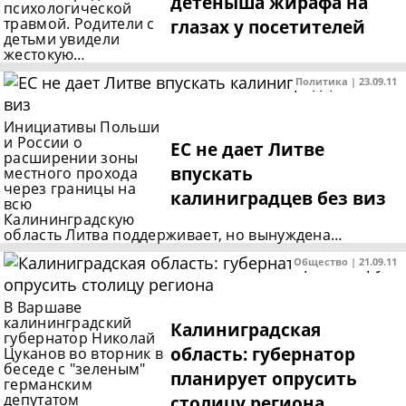
детеныша жирафа на
психологической
травмой. Родители с
глазах у посетителей
детьми увидели
жестокую…
Политика | 23.09.11
Инициативы Польши
и России о
ЕС не дает Литве
расширении зоны
впускать
местного прохода
через границы на
калиниградцев без виз
всю
Калининградскую
область Литва поддерживает, но вынуждена…
Общество | 21.09.11
В Варшаве
калининградский
Калиниградская
губернатор Николай
область: губернатор
Цуканов во вторник в
беседе с "зеленым"
планирует опрусить
германским
депутатом
столицу региона