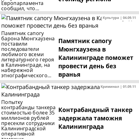
Европарламента
сообщил, что…
Культура | 04.09.11
Памятник сапогу
барона Мюнгхаузена
Памятник сапогу
поставили
Мюнгхаузена в
последователи
любимого всеми
Калининграде поможет
литературного героя
в Калининграде, на
провести день без
набережной
вранья
этнографического…
Криминал | 01.09.11
Попытку
контрабанды танкера
Контрабандный танкер
стоимостью более 35
задержала таможня
миллионов рублей
пресекли сотрудники
Калининграда
Калининградской
оперативной