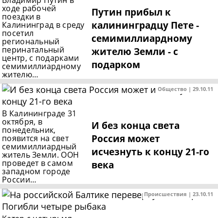
Владимир Путин в
ходе рабочей
Путин прибыл к
поездки в
калининградцу Пете -
Калининград в среду
посетил
семимиллиардному
региональный
перинатальный
жителю Земли - с
центр, с подарками
подарком
семимиллиардному
жителю…
Общество | 29.10.11
В Калининграде 31
октября, в
И без конца света
понедельник,
Россия может
появится на свет
семимиллиардный
исчезнуть к концу 21-го
житель Земли. ООН
проведет в самом
века
западном городе
России…
Происшествия | 23.10.11