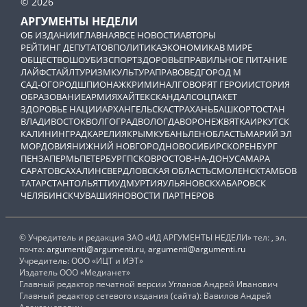
© 2026
АРГУМЕНТЫ НЕДЕЛИ
ОБ ИЗДАНИИ
ГЛАВНАЯ
ВСЕ НОВОСТИ
АВТОРЫ
РЕЙТИНГ ДЕПУТАТОВ
ПОЛИТИКА
ЭКОНОМИКА
В МИРЕ
ОБЩЕСТВО
ШОУБИЗ
СПОРТ
ЗДОРОВЬЕ
ПРАВИЛЬНОЕ ПИТАНИЕ
ЛАЙФСТАЙЛ
ТУРИЗМ
КУЛЬТУРА
ПРАВОВЕД
ГОРОД М
САД-ОГОРОД
ШПИОНАЖ
КРИМИНАЛ
ГОВОРЯТ ГЕРОИ
ИСТОРИЯ
ОБРАЗОВАНИЕ
АРМИЯ
ХАЙТЕК
СКАНДАЛ
СОЦПАКЕТ
ЗДОРОВЬЕ НАЦИИ
АРХАНГЕЛЬСК
АСТРАХАНЬ
БАШКОРТОСТАН
ВЛАДИВОСТОК
ВОЛГОГРАД
ВОЛОГДА
ВОРОНЕЖ
ВЯТКА
ИРКУТСК
КАЛИНИНГРАД
КАРЕЛИЯ
КРЫМ
КУБАНЬ
ЛЕНОБЛАСТЬ
МАРИЙ ЭЛ
МОРДОВИЯ
НИЖНИЙ НОВГОРОД
НОВОСИБИРСК
ОРЕНБУРГ
ПЕНЗА
ПЕРМЬ
ПЕТЕРБУРГ
ПСКОВ
РОСТОВ-НА-ДОНУ
САМАРА
САРАТОВ
САХАЛИН
СВЕРДЛОВСКАЯ ОБЛАСТЬ
СМОЛЕНСК
ТАМБОВ
ТАТАРСТАН
ТОЛЬЯТТИ
УДМУРТИЯ
УЛЬЯНОВСК
ХАБАРОВСК
ЧЕЛЯБИНСК
ЧУВАШИЯ
НОВОСТИ ПАРТНЕРОВ
© Учредитель и редакция ЗАО «ИД АРГУМЕНТЫ НЕДЕЛИ» тел: , эл.
почта:
argumenti@argumenti.ru
,
argumenti@argumenti.ru
Учредитель: ООО «ИЦТ и ИЭТ»
Издатель ООО «Медианет»
Главный редактор печатной версии Угланов Андрей Иванович
Главный редактор сетевого издания (сайта): Вавилов Андрей