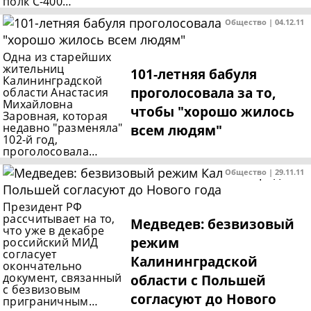
полк С-400…
Общество | 04.12.11
Одна из старейших
жительниц
101-летняя бабуля
Калининградской
проголосовала за то,
области Анастасия
Михайловна
чтобы "хорошо жилось
Заровная, которая
недавно "разменяла"
всем людям"
102-й год,
проголосовала…
Общество | 29.11.11
Президент РФ
рассчитывает на то,
Медведев: безвизовый
что уже в декабре
режим
российский МИД
согласует
Калининградской
окончательно
документ, связанный
области с Польшей
с безвизовым
согласуют до Нового
приграничным…