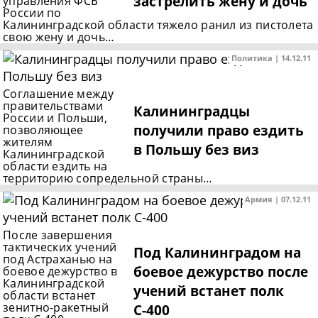
застрелить жену и дочь
управления ФСБ
России по
Калининградской области тяжело ранил из пистолета
свою жену и дочь…
Политика | 14.12.11
Соглашение между
правительствами
Калининградцы
России и Польши,
получили право ездить
позволяющее
жителям
в Польшу без виз
Калининградской
области ездить на
территорию сопредельной страны…
Армия | 07.12.11
После завершения
тактических учений
Под Калининградом на
под Астраханью на
боевое дежурство после
боевое дежурство в
Калининградской
учений встанет полк
области встанет
зенитно-ракетный
С-400