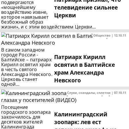
подвергаются
телевидение сильнее
«мощнейшему
воздействию извне,
Церкви
которое навязывает
безбожный образ
жизни», и с этим воздействием Церкви…
Общество | 12.10.11
В самом западном
городе России -
Патриарх Кирилл
Балтийске – патриарх
освятил в Балтийске
Кирилл освятил храм
в честь святого
храм Александра
Александра Невского.
Церковь станет
Невского
одной…
Слухи, скандалы, сплетни | 07.10.11
Посещение
городского зоопарка
Калининградский
закончилось для
зоопарк: лев ест
десятков жителей
Калининграда