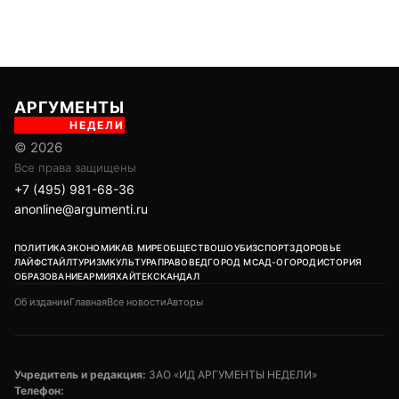
АРГУМЕНТЫ
НЕДЕЛИ
© 2026
Все права защищены
+7 (495) 981-68-36
anonline@argumenti.ru
ПОЛИТИКА
ЭКОНОМИКА
В МИРЕ
ОБЩЕСТВО
ШОУБИЗ
СПОРТ
ЗДОРОВЬЕ
ЛАЙФСТАЙЛ
ТУРИЗМ
КУЛЬТУРА
ПРАВОВЕД
ГОРОД М
САД-ОГОРОД
ИСТОРИЯ
ОБРАЗОВАНИЕ
АРМИЯ
ХАЙТЕК
СКАНДАЛ
Об издании
Главная
Все новости
Авторы
Учредитель и редакция:
ЗАО «ИД АРГУМЕНТЫ НЕДЕЛИ»
Телефон: