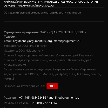
ЛАЙФСТАЙЛ
ТУРИЗМ
КУЛЬТУРА
ПРАВОВЕД
ГОРОД М
САД-ОГОРОД
ИСТОРИЯ
ОБРАЗОВАНИЕ
АРМИЯ
ХАЙТЕК
СКАНДАЛ
Об издании
Главная
Все новости
Авторы
Новости партнеров
Учредитель и редакция:
ЗАО «ИД АРГУМЕНТЫ НЕДЕЛИ»
Телефон:
Email:
argumenti@argumenti.ru
,
argumenti@argumenti.ru
Учредитель: ООО «ИЦТ и ИЭТ»
Издатель: ООО «Медианет»
Главный редактор печатной версии: Угланов Андрей Иванович
Главный редактор сетевого издания (сайта): Вавилов Андрей
Александрович
Заместитель главного редактора: Аверьянова Олеся Сергеевна
Адрес редакции: 119002, г. Москва, ул. Арбат, д. 29, 1-й этаж, пом. IV,
комн. 2
18+
Возрастная категория сайта:
Редакция:
+7 (495) 981-68-36
/
anonline@argumenti.ru
Реклама в газете:
+7 (903) 777-11-14