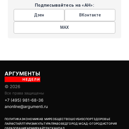
Подписывайтесь на «АН»:
Дзен
ВКонтакте
МАХ
АРГУМЕНТЫ
НЕДЕЛИ
© 2026
Все права защищены
+7 (495) 981-68-36
anonline@argumenti.ru
ПОЛИТИКА
ЭКОНОМИКА
В МИРЕ
ОБЩЕСТВО
ШОУБИЗ
СПОРТ
ЗДОРОВЬЕ
ЛАЙФСТАЙЛ
ТУРИЗМ
КУЛЬТУРА
ПРАВОВЕД
ГОРОД М
САД-ОГОРОД
ИСТОРИЯ
ОБРАЗОВАНИЕ
АРМИЯ
ХАЙТЕК
СКАНДАЛ