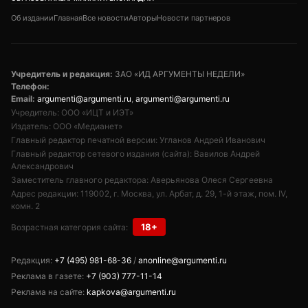
Об издании
Главная
Все новости
Авторы
Новости партнеров
Учредитель и редакция:
ЗАО «ИД АРГУМЕНТЫ НЕДЕЛИ»
Телефон:
Email:
argumenti@argumenti.ru
,
argumenti@argumenti.ru
Учредитель: ООО «ИЦТ и ИЭТ»
Издатель: ООО «Медианет»
Главный редактор печатной версии: Угланов Андрей Иванович
Главный редактор сетевого издания (сайта): Вавилов Андрей
Александрович
Заместитель главного редактора: Аверьянова Олеся Сергеевна
Адрес редакции: 119002, г. Москва, ул. Арбат, д. 29, 1-й этаж, пом. IV,
комн. 2
18+
Возрастная категория сайта:
Редакция:
+7 (495) 981-68-36
/
anonline@argumenti.ru
Реклама в газете:
+7 (903) 777-11-14
Реклама на сайте:
kapkova@argumenti.ru