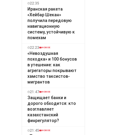
22:35
Иранская ракета
«Хейбар Шекан»
получила передовую
навигационную
систему, устойчивую к
помехам
22:23
НОВОЕ
«Невоздушная
походка» и 100 бонусов
в утешение: как
агрегаторы покрывают
хамство таксистов-
мигрантов
21:47
НОВОЕ
Защищает банки и
дорого обходится: кто
возглавляет
казахстанский
финрегулятор?
21:45
НОВОЕ