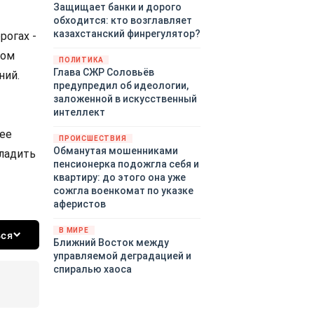
Защищает банки и дорого
обходится: кто возглавляет
казахстанский финрегулятор?
рогах -
вом
ПОЛИТИКА
Глава СЖР Соловьёв
ний.
предупредил об идеологии,
заложенной в искусственный
интеллект
щее
ПРОИСШЕСТВИЯ
Обманутая мошенниками
ладить
пенсионерка подожгла себя и
квартиру: до этого она уже
сожгла военкомат по указке
аферистов
В МИРЕ
ься
Ближний Восток между
управляемой деградацией и
спиралью хаоса