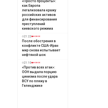
«Просто проценты»:
как Европа
легализовала кражу
российских активов
для финансирования
преступлений
киевского режима
21:22
НОВОЕ
После обострения в
конфликте США-Иран
мир снова испытывает
нефтяной шок
21:10
НОВОЕ
«Против всех атак»:
ООН выдала порцию
цинизма после удара
ВСУ по пляжу в
Геленджике