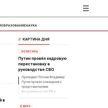
☰
Я
ОБРАЗОВАНИЕ
НАУКА
//
КАРТИНА ДНЯ
ПОЛИТИКА
Путин провёл кадровую
перестановку в
руководстве СВО
Президент России Владимир
Путин провёл совещание с
представителями
Вооружённых сил РФ и
объявил о серьёзных
й в
кадровых изменениях в
руководстве спецоперацией.
В МИРЕ