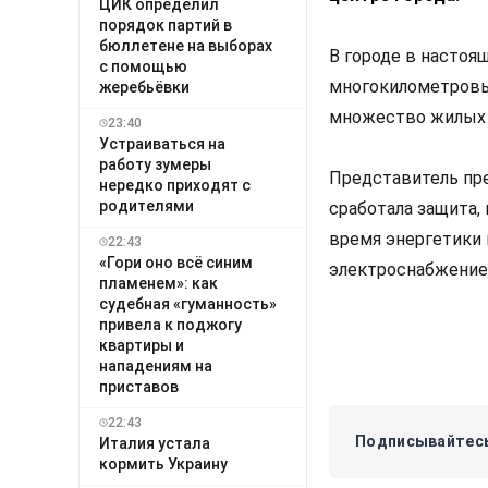
ЦИК определил
порядок партий в
бюллетене на выборах
В городе в настоя
с помощью
многокилометровы
жеребьёвки
множество жилых 
23:40
Устраиваться на
работу зумеры
Представитель пре
нередко приходят с
родителями
сработала защита,
время энергетики
22:43
«Гори оно всё синим
электроснабжение 
пламенем»: как
судебная «гуманность»
привела к поджогу
квартиры и
нападениям на
приставов
22:43
Подписывайтесь
Италия устала
кормить Украину